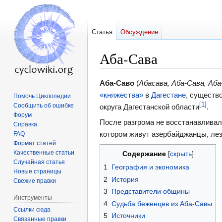
Статья
Обсуждение
Аба-Сава
Перейти
Перейти
Аба-Саво
(
Абасава, Аба-Сава, Аба
к
к
«княжества»
в
Дагестане
, существ
Помочь Циклопедии
[1]
Сообщить об ошибке
навигации
поиску
округа Дагестанской области
.
Форум
После разгрома не восстанавливал
Справка
котором живут азербайджанцы, лез
FAQ
Формат статей
Качественные статьи
Содержание
Случайная статья
1
География и экономика
Новые страницы
2
История
Свежие правки
3
Представители общины
Инструменты
4
Судьба беженцев из Аба-Савы
Ссылки сюда
5
Источники
Связанные правки