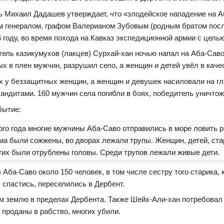
ь Михаил Дадашев утверждает, что «злодейское нападение на 
м генералом, графом Валерианом Зубовым (родным братом посл
 году, во время похода на Кавказ экспедиционной армии с цель
ель казикумухов (лакцев) Сурхай-хан ночью напал на Аба-Саво 
ых в плен мужчин, разрушил село, а женщин и детей увёл в каче
х у беззащитных женщин, а женщин и девушек насиловали на г
дитами. 160 мужчин села погибли в боях, победитель уничтожи
бытие:
ого года многие мужчины Аба-Саво отправились в море ловить р
ма были сожжены, во дворах лежали трупы. Женщин, детей, стар
огих были отрублены головы. Среди трупов лежали живые дети.
 Аба-Саво около 150 человек, в том числе сестру того старика,
 спастись, переселились в Дербент.
 землю в пределах Дербента. Также Шейх-Али-хан потребовал о
 проданы в рабство, многих убили.