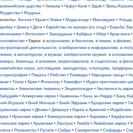
асмонейское царство
•
Химьяр
•
Чуфут-Кале
•
Эдом
•
Эрец-Исраэл
Яхудистан
•
Яхудлык
роекты
:
Ангола
•
Крым
•
Ливия
•
Мадагаскар
•
Манчжурия
•
Уганда
врейка
•
Шикса
•
Дети
•
Еврейство по матери
(
по отцу
) •
Борьба Эзр
имлянками
•
Интеллект
•
Заиорданье
•
Кайфын
•
Абир
•
Крав-мага
ногожёнство
• Евреи:
в астрономии
,
в биологии
,
в химии
,
в физике
онструкторской деятельности
,
в кибернетике и информатике
,
в гео
ремии
,
в металлургии
,
в музыке
,
изобретатели оружия
,
в основании
анкиры
,
беженцы
,
в алхимии
,
мореплаватели
,
в социологии
,
в фил
лимпийских играх
,
ростовщики
,
арендаторы
,
откупщики
,
придворны
сториография
•
Пираты
•
Рабство
•
Разведка
•
Народные танцы
•
Н
зыки
•
Театр
•
Брак
•
Фольклор
•
Хаккафот
•
Иудео-христианская ци
имволы
•
Химические термины
•
Энциклопедии
•
Численность еврее
байудайя
•
Алжирские евреи
•
Ашкеназы
•
Бану ан-Надир
•
Бану Ка
ней-Исраэль
•
Бней Менаше
•
Бней-Эфраим
•
Бухарские евреи
•
Ги
рузинские евреи
•
Дёнме
•
Джерауа
•
Евреи в Армении
•
Индийские 
вреи
•
Иранские евреи
•
Камерунские евреи
•
Караимы
•
Карфагенс
очинские евреи
•
Крымчаки
•
Лахлухи
•
Лемба
•
Ливийские евреи
•
М
олена
•
Романиоты
•
Русапе
•
Сабры
•
Самаритяне
•
Сефарды
•
Се