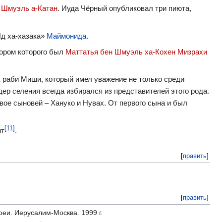
 Шмуэль а-Катан
. Иуда Чёрный опубликовал три пиюта,
Яд ха-хазака»
Маймонида
.
тором которого был
Маттатья бен Шмуэль ха-Кохен Мизрахи
к раби Миши, который имел уважение не только среди
ер селения всегда избирался из представителей этого рода.
вое сыновей – Хануко и Нувах. От первого сына и был
[11]
нт
.
[
править
]
[
править
]
реи. Иерусалим-Москва. 1999 г.