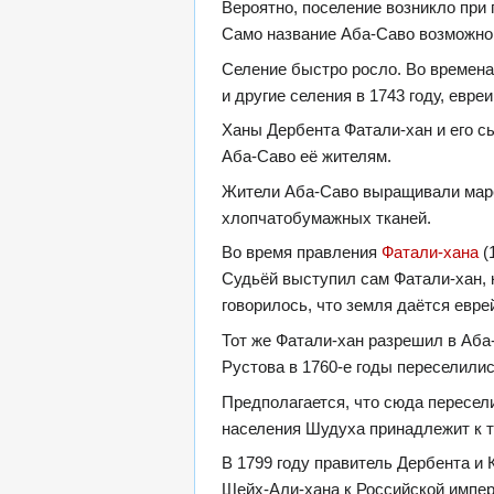
Вероятно, поселение возникло при
Само название Аба-Саво возможно 
Селение быстро росло. Во времена
и другие селения в 1743 году, евр
Ханы Дербента Фатали-хан и его с
Аба-Саво её жителям.
Жители Аба-Саво выращивали марен
хлопчатобумажных тканей.
Во время правления
Фатали-хана
(
Судьёй выступил сам Фатали-хан, 
говорилось, что земля даётся евр
Тот же Фатали-хан разрешил в Аба
Рустова в 1760-е годы переселилис
Предполагается, что сюда пересели
населения Шудуха принадлежит к т
В 1799 году правитель Дербента и
Шейх-Али-хана к Российской импери