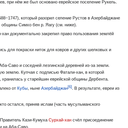
ев, при нём же был основано еврейское поселение Рукель.
688−1747), который разорил селение Рустов в Азербайджане
 общины Симхо бен р. Яагу (см. ниже).
-хан документально закрепил право пользования землёй
сь для покраски ниток для ковров и других шелковых и
Аба-Саво и соседней лезгинской деревней из-за земли.
ую землю. Купчая с подписью Фатали-хан, в которой
о, хранилась у старейшин еврейской общины Дербента.
[6]
алеко от
Кубы
, ныне
Азербайджан
. В результате, евреи из
 кто остался, приняв ислам (часть мусульманского
 Правитель Кази-Кумуха
Сурхай-хан
счёл присоединение
и на Аба-Саво.