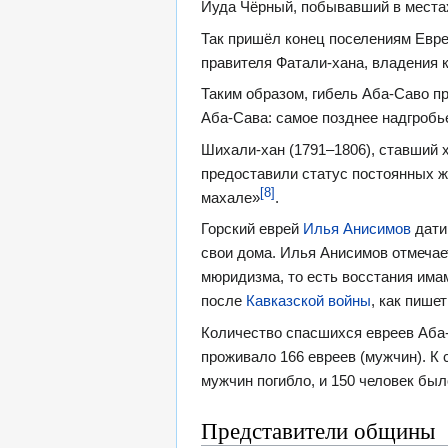
Иуда Чёрный, побывавший в местах,
Так пришёл конец поселениям Евр
правителя Фатали-хана, владения к
Таким образом, гибель Аба-Саво п
Аба-Сава: самое позднее надгробь
Шихали-хан (1791–1806), ставший 
предоставили статус постоянных ж
[8]
махале»
.
Горский еврей
Илья Анисимов
дати
свои дома. Илья Анисимов отмечает
мюридизма, то есть восстания им
после
Кавказской войны
, как пише
Количество спасшихся евреев Аба-С
проживало 166 евреев (мужчин). К 
мужчин погибло, и 150 человек был
Представители общины