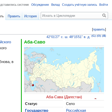
едставились системе
Обсуждение
Вклад
Создать учётную запись
Войти
Поиск
ать
Править
История
[
править
]
(G)
(O)
(Я)
42°01′27″ с. ш.
48°15′51″ в. д.
Аба-Саво
йского
кого
бнова, в
Аба-Сава (Дагестан)
Статус
Село
Государство
Российская