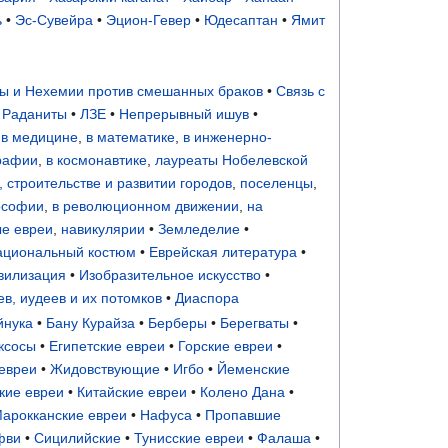
ь
•
Эс-Сувейра
•
Эцион-Гевер
•
Юдесаптан
•
Ямит
ы и Нехемии против смешанных браков
•
Связь с
•
Раданиты
•
ЛЗЕ
•
Непрерывный ишув
•
,
в медицине
,
в математике
,
в инженерно-
графии
,
в космонавтике
,
лауреаты Нобелевской
, строительстве и развитии городов
,
поселенцы
,
ософии
,
в революционном движении
,
на
е евреи
,
навикулярии
•
Земледелие
•
ациональный костюм
•
Еврейская литература
•
вилизация
•
Изобразительное искусство
•
в, иудеев и их потомков
•
Диаспора
йнука
•
Бану Курайза
•
Берберы
•
Берегваты
•
ксосы
•
Египетские евреи
•
Горские евреи
•
евреи
•
Жидовствующие
•
Игбо
•
Йеменские
кие евреи
•
Китайские евреи
•
Колено Дана
•
арокканские евреи
•
Нафуса
•
Пропавшие
фви
•
Сицилийские
•
Тунисские евреи
•
Фалаша
•