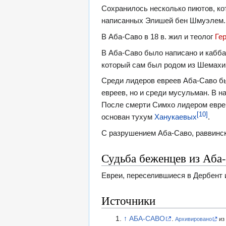
Сохранилось несколько пиютов, к
написанных Элишей бен Шмуэлем.
В Аба-Саво в 18 в. жил и теолог
Ге
В Аба-Саво было написано и кабба
который сам был родом из Шемахи
Среди лидеров евреев Аба-Саво бы
евреев, но и среди мусульман. В н
После смерти Симхо лидером еврей
[10]
основан тухум
Ханукаевых
.
С разрушением Аба-Саво, раввинс
Судьба беженцев из Аба
Евреи, переселившиеся в Дербент 
Источники
↑
АБА-САВО
.
Архивировано
из 