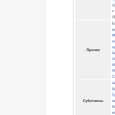
Х
•
П
Е
р
М
к
п
Прочее
б
О
И
Я
С
А
Б
Г
Субэтносы
е
К
к