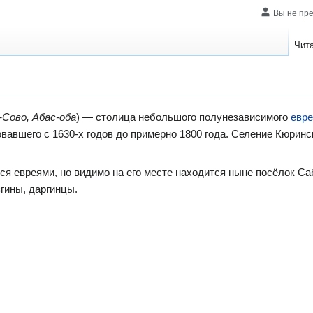
Вы не пр
Чит
-Сово, Абас-оба
) — столица небольшого полунезависимого
евре
овавшего с 1630-х годов до примерно 1800 года. Селение Кюринс
ся евреями, но видимо на его месте находится ныне посёлок Са
гины, даргинцы.