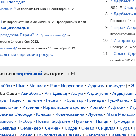
↑
Дербент
.
энциклопедия
//
Элект
2012.
ировано
из первоисточника 14 сентября 2012.
↑
Дербент - 
Проверено 14 се
из первоисточника 30 июля 2012.
Проверено 30 июля
↑
Евреи Азер
 энциклопедия
первоисточника 
ерсидские Евреи?
.
Архивировано
из
↑
История т
ерено 14 сентября 2012.
Проверено 14 се
вировано
из первоисточника 14 сентября 2012.
↑
Семья Дер
ральный еврейский ресурс
сентября 2012.
П
сится к
еврейской
истории
↑
[
]
+
аббат
•
Шма
•
Машиах
•
Рав
•
Иерусалим
•
Иудаизм
(
не-иудеи
) •
Эт
ба-Сава
•
Адиабена
•
Айт Даввад
•
Аксум
•
Андалусия
•
Андшуванн
ура
•
Гадес
•
Галилея
•
Гесем
•
Гибралтар
•
Гранада
•
Гуш-Катиф
•
авилонии
•
Израиль
•
Израильское царство
•
Иоктаб
•
Исфахан
•
Ит
расная Слобода
•
Кулаши
•
Йоденсаванна
•
Лусена
•
Мата Мехасия
изибис
•
Нисбор
•
Новый Карфаген
•
Нумидия
•
Нюгди
•
Пумбедита
Севилья
•
Семендер
•
Семиен
•
Сидон
•
Синай
•
Сицилия
•
Сура
•
лемсен
•
Толедо
•
Триполитания
•
Фадак
•
Фарахабад
•
Хавила
•
Ха