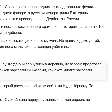
Аба-Сово, совершенное одним из владетельных феодалов
еднего фаворита русской императрицы Екатерины II
ю захвата и присоединения Дербента к России.
и после ожесточенного сражения, в котором пали почти 160
стве добычи.
лазах истекающих кровью мужчин. Не щадили даже детей.
л всех мальчиков, а женщин увёл в полон.
ыбу. Когда они вернулись в деревню, их взорам предстала
иков зарезали кинжалами, как скот, многих заковали
 который рассказал об этом событии Иуде Чёрному. Те
т Сурхай-хана вернуть угнанных в плен евреев, но