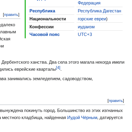
Федерация
Республика
Республика Дагестан
[
править
]
Национальности
горские евреи
)
недалеко
Конфессии
иудаизм
 главным
Часовой пояс
UTC+3
йская
ни
 Дербентского ханства. Два села этого магала некогда имели
[4]
одились еврейские кварталы
.
Сава занимались земледелием, садоводством,
[
править
]
 вынуждена покинуть город. Большинство из этих изгнанных
ла местного кладбища, найденная
Иудой Чёрным
, датируется