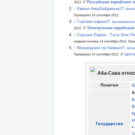
//
Российская еврейская 
2012.
↑
Евреи Азербайджана
.
Архив
Проверено 14 сентября 2012.
↑
Горские евреи
.
Архивировано
//
Электронная еврейская
2012.
↑
Горские Евреи - Таты Или П
первоисточника 14 сентября 2012.
Пров
↑
Взошедшие на Кавказ
.
Архи
//
Цент
Проверено 14 сентября 2012.
Аба-Сава отно
Понятия
Ш
А
К
В
К
Н
Государства
•
Т