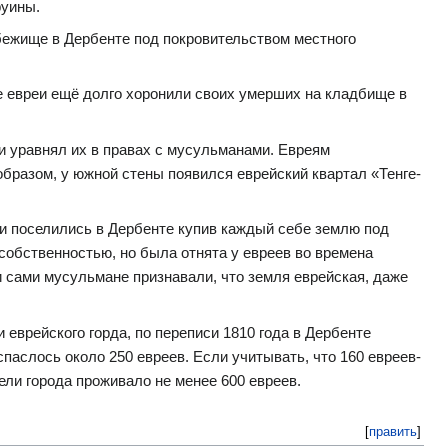
руины.
бежище в Дербенте под покровительством местного
е евреи ещё долго хоронили своих умерших на кладбище в
и уравнял их в правах с мусульманами. Евреям
образом, у южной стены появился еврейский квартал «Тенге-
реи поселились в Дербенте купив каждый себе землю под
 собственностью, но была отнята у евреев во времена
 и сами мусульмане признавали, что земля еврейская, даже
 еврейского горда, по переписи 1810 года в Дербенте
паслось около 250 евреев. Если учитывать, что 160 евреев-
бели города проживало не менее 600 евреев.
[
править
]