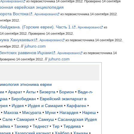
Архивировано
из первоисточника 14 сентября 2012.
Проверено 14 сентября
ронная еврейская энциклопедия
ворота Востока
.
Архивировано
из первоисточника 14 сентября 2012.
нтября 2012.
байджана. (Горские евреи). Часть 1.
.
Архивировано
из
14 сентября 2012.
Проверено 14 сентября 2012.
ухума Ханукаевых
.
Архивировано
из первоисточника 14 сентября 2012.
//
juhuro.com
нтября 2012.
бентских раввинов Ицхаки
.
Архивировано
из первоисточника 14
//
juhuro.com
роверено 14 сентября 2012.
имология этнонима евреи
ам
•
Арарат
•
Ахты
•
Бизерта
•
Борион
•
Вади-л-
Драа
•
Биробиджан
•
Еврейский экзилархат в
урея
•
Иудея
•
Иудея и Самария
•
Карфаген
•
•
Махоза
•
Мисурата
•
Муни
•
Нагардея
•
Нареш
•
•
Сале
•
Самария
•
Самкуш
•
Сасанидская Иудея
Тайма
•
Танжер
•
Теднест
•
Тир
•
Тирдима
•
зария
•
Хазарский каганат
•
Хайбар
•
Ханаан
•