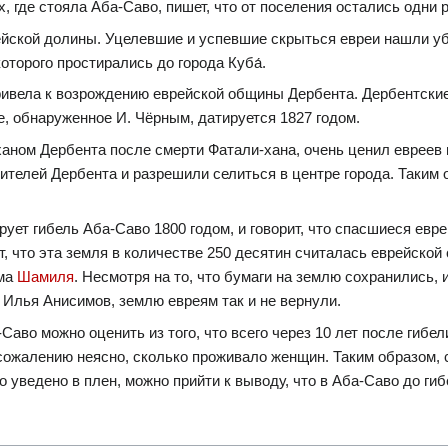
 где стояла Аба-Саво, пишет, что от поселения остались одни 
ейской долины. Уцелевшие и успевшие скрыться евреи нашли у
оторого простирались до города Куба́.
ривела к возрождению еврейской общины Дербента. Дербентски
е, обнаруженное И. Чёрным, датируется 1827 годом.
ханом Дербента после смерти Фатали-хана, очень ценил евреев 
ителей Дербента и разрешили селиться в центре города. Таким 
рует гибель Аба-Саво 1800 годом, и говорит, что спасшиеся ев
, что эта земля в количестве 250 десятин считалась еврейской
ама
Шамиля
. Несмотря на то, что бумаги на землю сохранились,
т Илья Анисимов, землю евреям так и не вернули.
аво можно оценить из того, что всего через 10 лет после гибели
сожалению неясно, сколько проживало женщин. Таким образом, с
о уведено в плен, можно прийти к выводу, что в Аба-Саво до ги