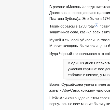
В романе «Маковый след» писател
Дагестана, спровоцировано царски
Платона Зубова)». Это было в 1796
[7]
Таким образом в 1799 году
правит
защитников села, казнил всех взят
Мужей и сыновей убивали на глаза
Многие женщины были похищены бан
Иуда Чёрный так описывает это со
В один из дней Песаха т
ужасная картина: все до
саблями и пиками, у мн
Воины Сурхай-хана увели в плен из
жители Аба-Саво, которым удалось
Шейх-Али-хан выделил этим евреям
вернулись не все: многие были уже