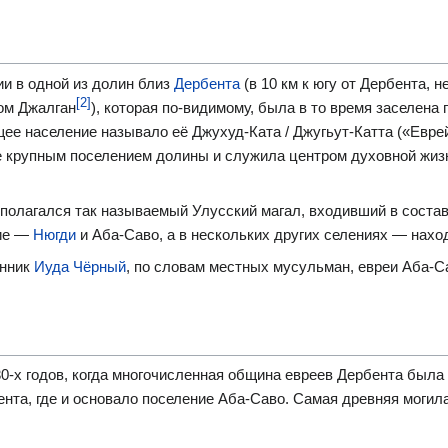
и в одной из долин близ
Дербента
(в 10 км к югу от Дербента, 
[2]
лом Джалган
), которая по-видимому, была в то время заселена
щее население называло её Джухуд-Ката / Джугьут-Катта («Евре
е крупным поселением долины и служила центром духовной жиз
сполагался так называемый Улусский магал, входивший в состав
ние —
Нюгди
и Аба-Саво, а в нескольких других селениях — нах
енник
Иуда Чёрный
, по словам местных мусульман, евреи Аба-
0-х годов, когда многочисленная община евреев Дербента была
бента, где и основало поселение Аба-Саво. Самая древняя моги