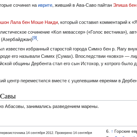
оторые сочинил на
иврите
, живший в Ава-Саво пайтан
Элиша бен
ршон Лала бен Моше Накди
, который составил комментарий к «
листическое сочинение «Кол мевассер» («Голос вестника»), ав
[9]
 (Азербайджан)
.
л известен избранный старостой города Симхо бен р. Яагу вну
ароде его называли Симях (Сумах). Впоследствии «ковхо» — лид
ской общины Дербента стал его сын Истохор, у котрого было д
кий центр переместился вместе с уцелевшими евреями в Дербе
-Савы
из Абасовы, занимались разведением марены.
↑
Горские ев
первоисточника 14 сентября 2012.
Проверено 14 сентября