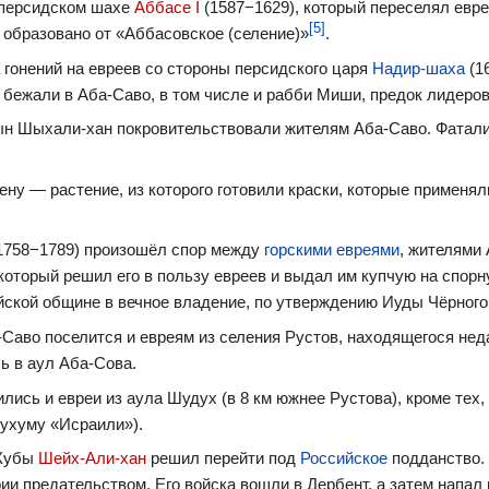
 персидском шахе
Аббасе I
(1587−1629), который переселял евре
[5]
образовано от «Аббасовское (селение)»
.
 гонений на евреев со стороны персидского царя
Надир-шаха
(1
еи бежали в Аба-Саво, в том числе и рабби Миши, предок лидеров
ын Шыхали-хан покровительствовали жителям Аба-Саво. Фатали
у — растение, из которого готовили краски, которые применяли
1758−1789) произошёл спор между
горскими евреями
, жителями 
который решил его в пользу евреев и выдал им купчую на спорн
ейской общине в вечное владение, по утверждению Иуды Чёрног
-Саво поселится и евреям из селения Рустов, находящегося нед
ь в аул Аба-Сова.
лись и евреи из аула Шудух (в 8 км южнее Рустова), кроме тех,
ухуму «Исраили»).
 Кубы
Шейх-Али-хан
решил перейти под
Российское
подданство.
и предательством. Его войска вошли в Дербент, а затем напал 