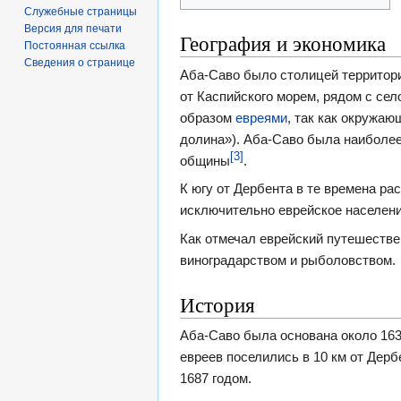
Служебные страницы
Версия для печати
География и экономика
Постоянная ссылка
Сведения о странице
Аба-Саво было столицей территори
от Каспийского морем, рядом с се
образом
евреями
, так как окружаю
долина»). Аба-Саво была наиболе
[3]
общины
.
К югу от Дербента в те времена ра
исключительно еврейское населе
Как отмечал еврейский путешеств
виноградарством и рыболовством.
История
Аба-Саво была основана около 163
евреев поселились в 10 км от Дер
1687 годом.