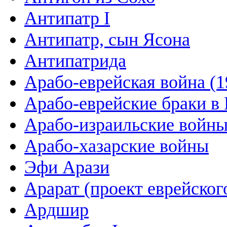
Антипатр I
Антипатр, сын Ясона
Антипатрида
Арабо-еврейская война (
Арабо-еврейские браки в
Арабо-израильские войн
Арабо-хазарские войны
Эфи Арази
Арарат (проект еврейског
Ардшир