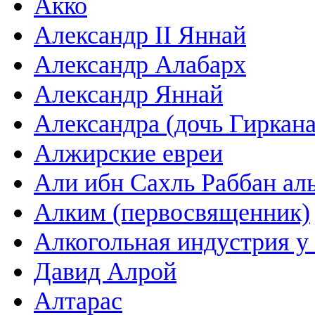
Акко
Александр II Яннай
Александр Алабарх
Александр Яннай
Александра (дочь Гиркана
Алжирские евреи
Али ибн Сахль Раббан ал
Алким (первосвященник)
Алкогольная индустрия у 
Давид Алрой
Алтарас