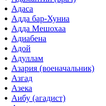
Адаса
Адда бар-Хуниа
Адда Мешохаа
Адиабена
Адой
Адуллам
Азария (военачальник)
Азгад
Азека
Аибу (агадист)