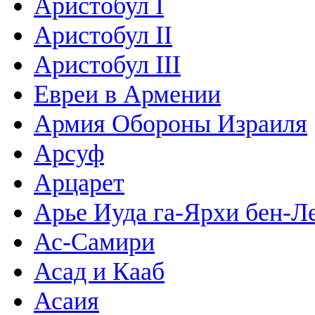
Аристобул I
Аристобул II
Аристобул III
Евреи в Армении
Армия Обороны Израиля
Арсуф
Арцарет
Арье Иуда га-Ярхи бен-Л
Ас-Самири
Асад и Кааб
Асаия