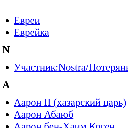
Евреи
Еврейка
N
Участник:Nostra/Потерян
А
Аарон II (хазарский царь)
Аарон Абаюб
Аарон бен-Хаим Коген