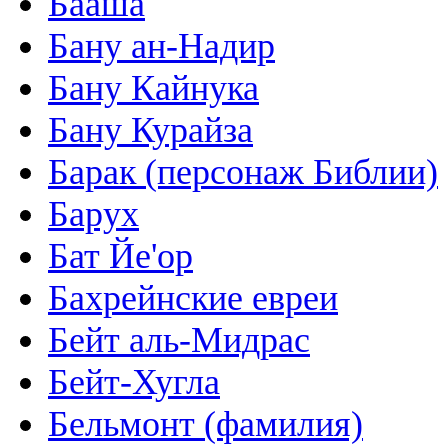
Бааша
Бану ан-Надир
Бану Кайнука
Бану Курайза
Барак (персонаж Библии)
Барух
Бат Йе'ор
Бахрейнские евреи
Бейт аль-Мидрас
Бейт-Хугла
Бельмонт (фамилия)