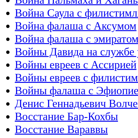
Война Пальмаха и Хаганы
Война Саула с филистим
Война фалаша с Аксумом
Война фалаша с эмиратом
Войны Давида на службе
Войны евреев с Ассирией
Войны евреев с филисти
Войны фалаша с Эфиопи
Денис Геннадьевич Волче
Восстание Бар-Кохбы
Восстание Вараввы