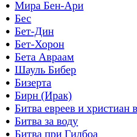
Мира Бен-Ари
Бес
Бет-Дин
Бет-Хорон
Бета Авраам
Шауль Бибер
Бизерта
Бирн (Ирак)
Битва евреев и христиан 
Битва за воду
Битва при Гилбоа