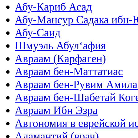
Абу-Кариб Асад
Абу-Мансур Садака ибн
Абу-Саид
Шмуэль Абул‘афия
Авраам (Карфаген)
Авраам бен-Маттатиас
Авраам бен-Рувим Амила
Авраам бен-Шабетай Ког
Авраам Ибн Эзра
Автономия в еврейской и
Адамантий (врач)