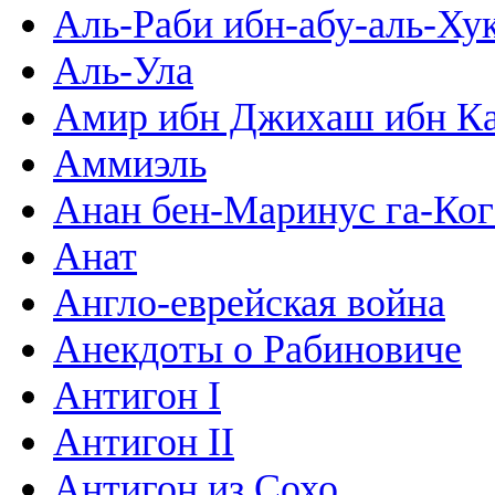
Аль-Раби ибн-абу-аль-Ху
Аль-Ула
Амир ибн Джихаш ибн К
Аммиэль
Анан бен-Маринус га-Ког
Анат
Англо-еврейская война
Анекдоты о Рабиновиче
Антигон I
Антигон II
Антигон из Сохо