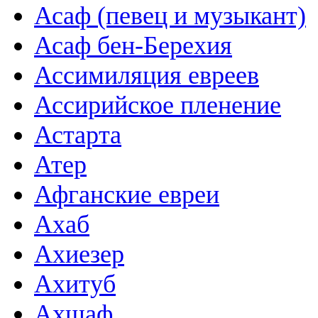
Асаф (певец и музыкант)
Асаф бен-Берехия
Ассимиляция евреев
Ассирийское пленение
Астарта
Атер
Афганские евреи
Ахаб
Ахиезер
Ахитуб
Ахшаф