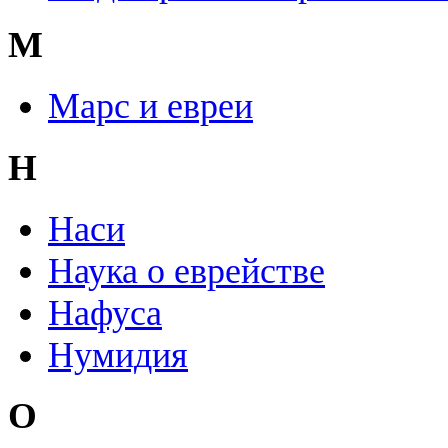
М
Марс и евреи
Н
Наси
Наука о еврействе
Нафуса
Нумидия
О