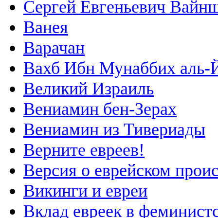
Сергей Евгеньевич Вайн
Ванея
Варачан
Вахб Ибн Мунаббих аль-
Великий Израиль
Вениамин бен-Зерах
Вениамин из Тивериады
Верните евреев!
Версия о еврейском про
Викинги и евреи
Вклад евреек в феминист