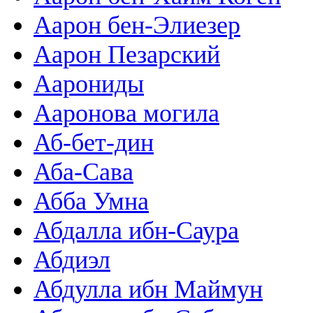
Аарон бен-Элиезер
Аарон Пезарский
Аарониды
Ааронова могила
Аб-бет-дин
Аба-Сава
Абба Умна
Абдалла ибн-Саура
Абдиэл
Абдулла ибн Маймун