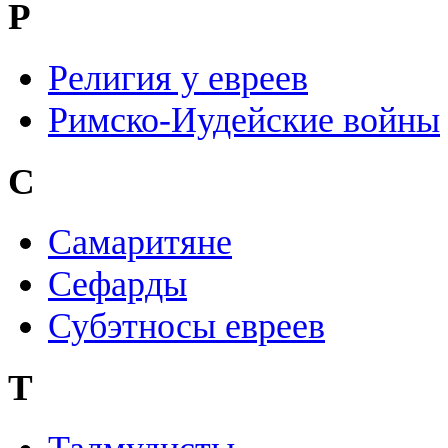
Р
Религия у евреев
Римско-Иудейские войны
С
Самаритяне
Сефарды
Субэтносы евреев
Т