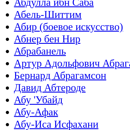
Абдулла ибн Саба
Абель-Шиттим
Абир (боевое искусство)
Абнер бен Нир
Абрабанель
Артур Адольфович Абраг
Бернард Абрагамсон
Давид Абтероде
Абу 'Убайд
Абу-Афак
Абу-Иса Исфахани