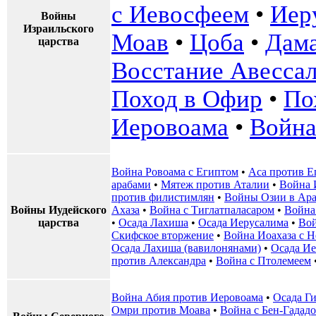
с Иевосфеем
•
Иер
Войны
Израильского
Моав
•
Цоба
•
Дам
царства
Восстание Авесса
Поход в Офир
•
По
Иеровоама
•
Война
Война Ровоама с Египтом
•
Аса против Е
арабами
•
Мятеж против Аталии
•
Война 
против филистимлян
•
Войны Озии в Ар
Войны Иудейского
Ахаза
•
Война с Тиглатпаласаром
•
Война
царства
•
Осада Лахиша
•
Осада Иерусалима
•
Вой
Скифское вторжение
•
Война Иоахаза с Не
Осада Лахиша (вавилонянами)
•
Осада Иер
против Александра
•
Война с Птолемеем
Война Абия против Иеровоама
•
Осада Г
Омри против Моава
•
Война с Бен-Гадад