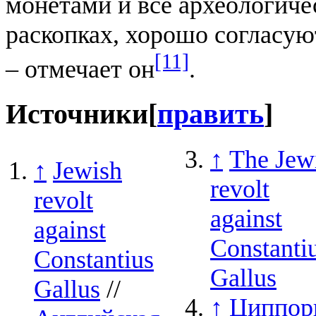
монетами и все археологиче
раскопках, хорошо согласу
[11]
– отмечает он
.
Источники
[
править
]
↑
The Jew
↑
Jewish
revolt
revolt
against
against
Constanti
Constantius
Gallus
Gallus
//
↑
Циппор