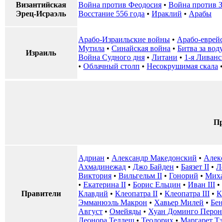
Византийская
Война против Феодосия
•
Война против 
Эрец-Исраэль
Восстание 556 года
•
Ираклий
•
Арабы
Арабо-Израильские войны
•
Арабо-еврейс
Мутила
•
Синайская война
•
Битва за вод
Израиль
Война Судного дня
•
Литани
•
1-я Ливанс
•
Облачный столп
•
Несокрушимая скала
Пр
Адриан
•
Александр Македонский
•
Алек
Ахмадинежад
•
Джо Байден
•
Баязет II
•
Л
Виктория
•
Вильгельм II
•
Гонорий
•
Миха
•
Екатерина II
•
Борис Ельцин
•
Иван III
•
Правители
Клавдий
•
Клеопатра II
•
Клеопатра III
•
К
Эмманюэль Макрон
•
Хавьер Милей
•
Бе
Август
•
Омейяды
•
Хуан Доминго Перон
Леонора Теллеш
•
Теодорих
•
Маргарет Т