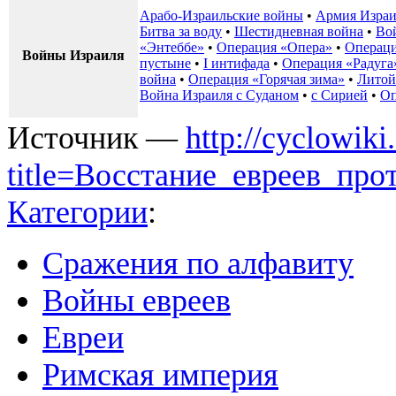
Арабо-Израильские войны
•
Армия Израи
Битва за воду
•
Шестидневная война
•
Во
«Энтеббе»
•
Операция «Опера»
•
Операци
Войны Израиля
пустыне
•
I интифада
•
Операция «Радуга
война
•
Операция «Горячая зима»
•
Литой
Война Израиля с Суданом
•
с Сирией
•
Оп
Источник —
http://cyclowiki
title=Восстание_евреев_пр
Категории
:
Сражения по алфавиту
Войны евреев
Евреи
Римская империя