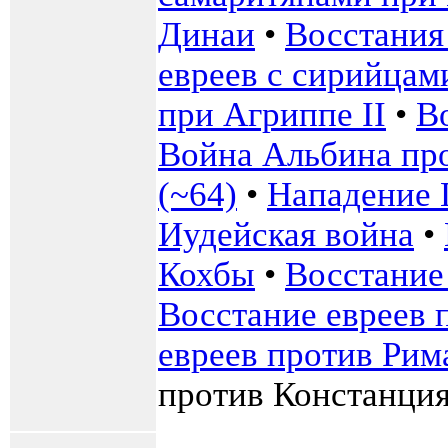
Динаи
•
Восстания
евреев с сирийцам
при Агриппе II
•
В
Война Альбина пр
(~64)
•
Нападение 
Иудейская война
•
Кохбы
•
Восстание
Восстание евреев 
евреев против Рима
против Констанция