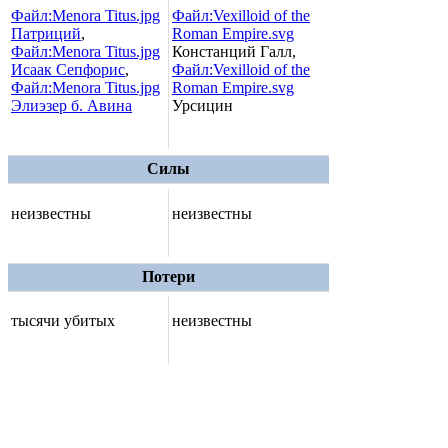
Файл:Menora Titus.jpg
Файл:Vexilloid of the
Патриций
,
Roman Empire.svg
Файл:Menora Titus.jpg
Констанций Галл,
Исаак Сепфорис
,
Файл:Vexilloid of the
Файл:Menora Titus.jpg
Roman Empire.svg
Элиэзер б. Авина
Урсицин
Силы
неизвестны
неизвестны
Потери
тысячи убитых
неизвестны