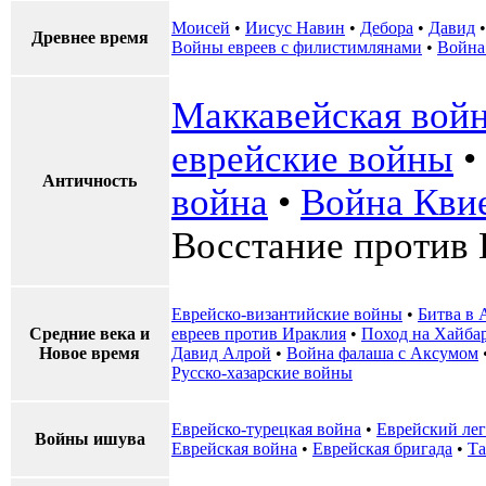
Моисей
•
Иисус Навин
•
Дебора
•
Давид
Древнее время
Войны евреев с филистимлянами
•
Война
Маккавейская вой
еврейские войны
•
Античность
война
•
Война Кви
Восстание против 
Еврейско-византийские войны
•
Битва в 
Средние века и
евреев против Ираклия
•
Поход на Хайба
Новое время
Давид Алрой
•
Война фалаша с Аксумом
Русско-хазарские войны
Еврейско-турецкая война
•
Еврейский ле
Войны ишува
Еврейская война
•
Еврейская бригада
•
Та