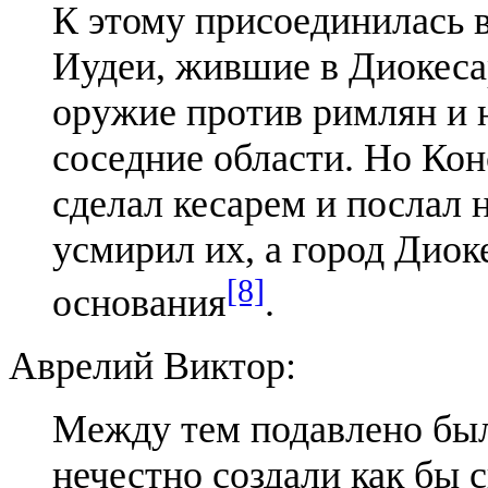
К этому присоединилась в
Иудеи, жившие в Диокеса
оружие против римлян и н
соседние области. Но Кон
сделал кесарем и послал н
усмирил их, а город Дио
[8]
основания
.
Аврелий Виктор:
Меж­ду тем подав­ле­но было
нечест­но созда­ли как бы с