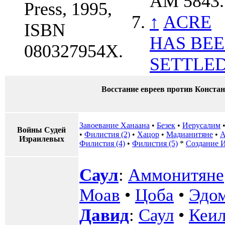
AM 5843.
Press, 1995,
↑
ACRE
ISBN
HAS BE
080327954X.
SETTLE
Восстание евреев против Конста
Завоевание Ханаана
•
Безек
•
Иерусалим
Войны Судей
•
Филистия (2)
•
Хацор
•
Мадианитяне
•
А
Израилевых
Филистия (4)
•
Филистия (5)
*
Создание И
Саул
:
Аммонитяне
Моав
•
Цоба
•
Эдо
Давид
:
Саул
•
Кеил