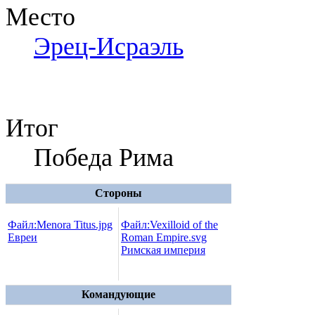
Место
Эрец-Исраэль
Итог
Победа Рима
Стороны
Файл:Menora Titus.jpg
Файл:Vexilloid of the
Евреи
Roman Empire.svg
Римская империя
Командующие