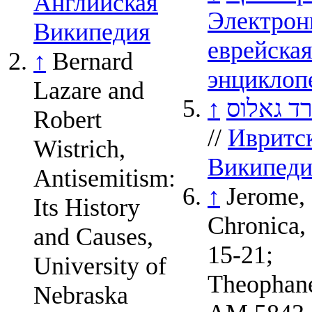
Английская
Электрон
Википедия
еврейска
↑
Bernard
энциклоп
Lazare and
↑
ד גאלוס
Robert
//
Ивритс
Wistrich,
Википеди
Antisemitism:
↑
Jerome,
Its History
Chronica,
and Causes,
15-21;
University of
Theophane
Nebraska