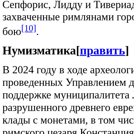
Сепфорис, Лидду и Тивериа
захваченные римлянами гор
[10]
бою
.
Нумизматика
[
править
]
В 2024 году в ходе археолог
проведенных Управлением д
поддержке муниципалитета 
разрушенного древнего евре
клады с монетами, в том чи
римского цезаря Констанция Г