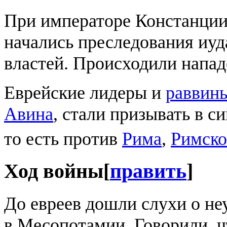
При императоре Констанции 
начались преследования иуд
властей. Происходили напа
Еврейские лидеры и
раввин
Авина
, стали призывать в с
то есть против
Рима
,
Римско
Ход войны
[
править
]
До евреев дошли слухи о не
в Месопотамии. Говорили, ч