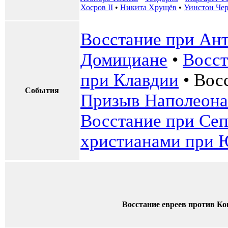
Хосров II
•
Никита Хрущёв
•
Уинстон Че
Восстание при Ан
Домициане
•
Восст
при Клавдии
•
Вос
События
Призыв Наполеона 
Восстание при Се
христианами при 
Восстание евреев против Ко