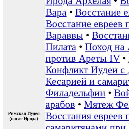
Ирода Архелая
•
В
Вара
•
Восстание е
Восстание евреев 
Вараввы
•
Восстан
Пилата
•
Поход на 
против Ареты IV
•
Конфликт Иудеи с
Кесарией и самар
Филадельфии
•
Во
арабов
•
Мятеж Фе
Восстания евреев 
Римская Иудея
(после Ирода)
самаритянами при