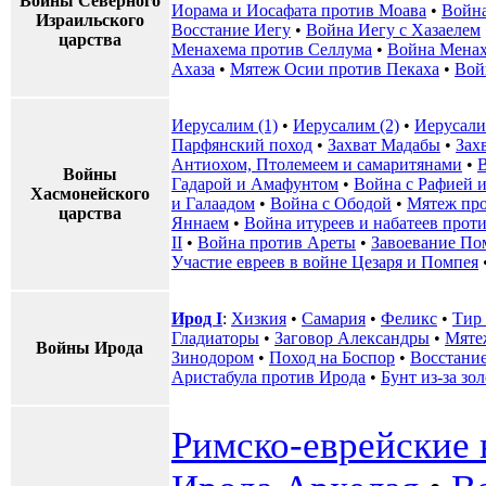
Войны Северного
Иорама и Иосафата против Моава
•
Война
Израильского
Восстание Иегу
•
Война Иегу с Хазаелем
царства
Менахема против Селлума
•
Война Менах
Ахаза
•
Мятеж Осии против Пекаха
•
Вой
Иерусалим (1)
•
Иерусалим (2)
•
Иерусали
Парфянский поход
•
Захват Мадабы
•
Зах
Антиохом, Птолемеем и самаритянами
•
В
Войны
Гадарой и Амафунтом
•
Война с Рафией 
Хасмонейского
и Галаадом
•
Война с Ободой
•
Мятеж про
царства
Яннаем
•
Война итуреев и набатеев прот
II
•
Война против Ареты
•
Завоевание По
Участие евреев в войне Цезаря и Помпея
Ирод I
:
Хизкия
•
Самария
•
Феликс
•
Тир 
Гладиаторы
•
Заговор Александры
•
Мяте
Войны Ирода
Зинодором
•
Поход на Боспор
•
Восстание
Аристабула против Ирода
•
Бунт из-за зо
Римско-еврейские