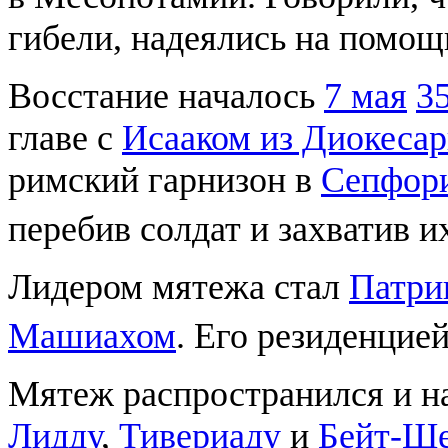
гибели, надеялись на помощ
Восстание началось
7 мая
35
главе с
Исааком из Диокесар
римский гарнизон в
Сепфор
перебив солдат и захватив 
Лидером мятежа стал
Патри
Машиахом
. Его резиденцие
Мятеж распространился и н
Лидду
,
Тивериаду
и
Бейт-Ш