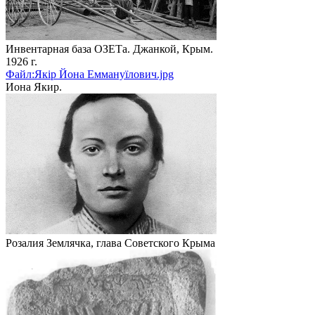
Инвентарная база ОЗЕТа. Джанкой, Крым.
1926 г.
Файл:Якір Йона Еммануїлович.jpg
Иона Якир.
Розалия Землячка, глава Советского Крыма