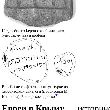
Надгробие из Керчи с изображением
меноры, лулава и шофара
Еврейские граффити на штукатурке из
херсонесской синагоги (прорисовка М.
[1]
Кизилова), Боспорское царство
.
Евреи в Крыму
— историче