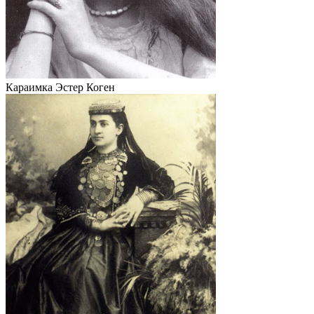
Караимка Эстер Коген