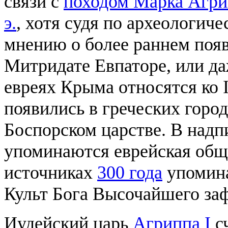
связи с
походом Марка Агри
э.
, хотя судя по археологич
мнению о более раннем появ
Митридате Евпаторе, или да
евреях Крыма относятся ко II
появились в греческих город
Боспорском царстве. В над
упоминаются еврейская общи
источниках
300 года
упомина
Культ Бога Высочайшего заф
Иудейский царь
Агриппа I
с