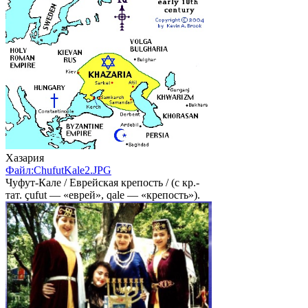
Хазария
Файл:ChufutKale2.JPG
Чуфут-Кале / Еврейская крепость / (с кр.-
тат. çufut — «еврей», qale — «крепость»).