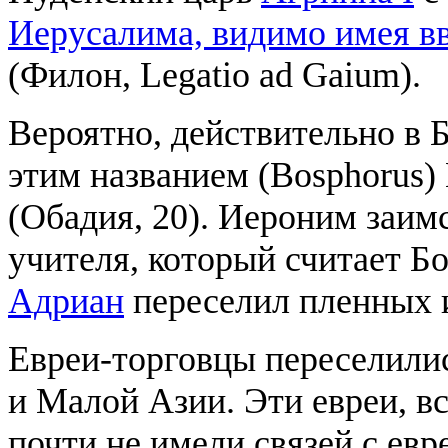
Иерусалима, видимо имея в
(Филон, Legatio ad Gaium).
Вероятно, действительно в Б
этим названием (Bosphorus)
(Обадия, 20). Иероним заимс
учителя, который считает Б
Адриан
переселил пленных 
Евреи-торговцы переселилис
и Малой Азии. Эти евреи, в
почти не имели связей с ев