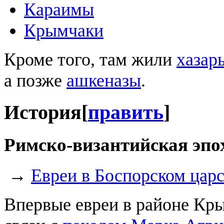
Караимы
Крымчаки
Кроме того, там жили
хазар
а позже
ашкеназы
.
История
[
править
]
Римско-византийская эпо
→
Евреи в Боспорском царс
Впервые евреи в районе Кры