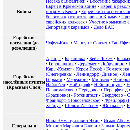
Песаха с Византией
•
Восстание хазарских
Евреи в Крымской войне
•
Евреи в рево
Войны
погром в Керчи
•
Еврейский погром в Си
белого и красного террора в Крыму
•
Про
еврейских колхозах
•
Участие крымских е
Депортация караимов
•
Дело ЕАК
Еврейские
поселения (до
Чуфут-Кале
•
Мангуп
•
Солхат
•
Ган Яфе
революции)
Аранда
•
Барановка
•
Бейс-Лехем
•
Блюхе
•
Горопашник
•
Дер-Эмес
•
Добрушино
•
Кары-Комзет
•
Керем Йосеф
•
Комзетовка
(Снегирёвка)
•
Лениндорф (Дивное)
•
Лен
Еврейские
Горький
•
Мережино
•
Мишмар
•
Найбро
населённые пункты
Найлебен
•
Найндорф
•
Нейшпроцунг
•
Н
(Красный Сион)
Первомайское
•
Передовое
•
Перецфельд
(Красновка)
•
Ротенштадт
•
Свердлово
•
С
Фрайдорф (Новосёловское)
•
Фрайдорф (
Хейрус
•
Шолом-Алейхем
•
Юнгвальд
•
Ю
Иона Эммануилович Якир
•
Исаак Абрам
Генералы и
Михаил Маркович Бакши
•
Залман Карпе