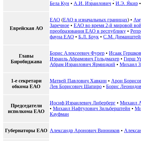
Бела Кун
•
А.И. Израилович
•
И.Э. Якир
ЕАО
(
ЕАО в изначальных границах
) •
Ам
Заречное
•
ЕАО во время 2-й мировой во
Еврейская АО
преобразования ЕАО в республику
•
Репр
фауна ЕАО
•
Б.Л. Брук
•
С.М. Диманштей
Борис Алексеевич Фурер
•
Исаак Гершко
Главы
Израиль Абрамович Гольдмахер
•
Гирш У
Биробиджана
Абрам Израилович Ярмицкий
•
Михаил З
1-е секретари
Матвей Павлович Хавкин
•
Арон Борисо
обкома ЕАО
Лев Борисович Шапиро
•
Борис Леонидо
Иосиф Израилевич Либерберг
•
Михаил А
Председатели
•
Михаил Нафтулович Зильберштейн
•
Ми
исполкома ЕАО
Кауфман
Губернаторы ЕАО
Александр Аронович Винников
•
Алекса