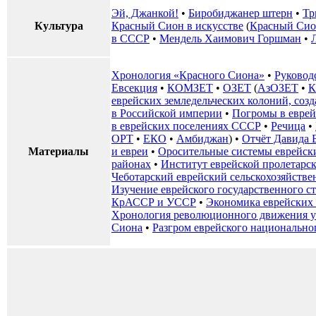
Эй, Джанкой!
•
Биробиджанер штерн
•
Тр
Культура
Красный Сион в искусстве
(
Красный Сион
в СССР
•
Мендель Хаимович Горшман
•
Хронология «Красного Сиона»
•
Руковод
Евсекция
•
КОМЗЕТ
•
ОЗЕТ
(
АзОЗЕТ
•
К
еврейских земледельческих колоний, соз
в Российской империи
•
Погромы в еврей
в еврейских поселениях СССР
•
Речица
•
ОРТ
•
ЕКО
•
Амбиджан
) •
Отчёт Давида 
Материалы
и евреи
•
Оросительные системы еврейск
районах
•
Институт еврейской пролетарс
Чеботарский еврейский сельскохозяйств
Изучение еврейского государственного с
КрАССР и УССР
•
Экономика еврейских
Хронология революционного движения у
Сиона
•
Разгром еврейского национально