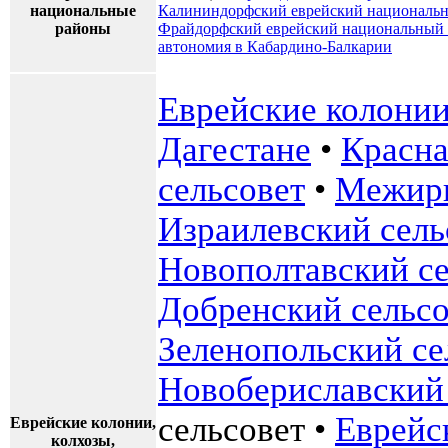
национальные
Калининдорфский еврейский националь
районы
Фрайдорфский еврейский национальный
автономия в Кабардино-Балкарии
Еврейские колони
Дагестане
•
Красна
сельсовет
•
Межир
Израилевский сель
Новополтавский се
Добренский сельсо
Зеленопольский се
Новобериславский 
сельсовет
•
Еврейс
Еврейские колонии,
колхозы,