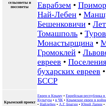
сельсоветы и
Еврабзем
•
Примор
поссоветы
Най-Лебен
•
Манш
Бешенковичи
•
Лет
Томашполь
•
Туров
Монастырщина
•
М
Громоклей
•
Львов
евреев
•
Поселения
бухарских евреев
БССР
Евреи в Крыму
•
Еврейская республика 
Культура
•
в ЧК
•
Крымские евреи в войн
Крымский проект
•
Найлебен
•
А.Г. Брагин
•
Юрий Ларин
•