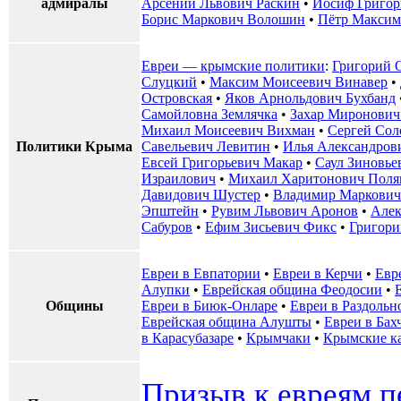
адмиралы
Арсений Львович Раскин
•
Иосиф Григор
Борис Маркович Волошин
•
Пётр Максим
Евреи — крымские политики
:
Григорий 
Слуцкий
•
Максим Моисеевич Винавер
•
Островская
•
Яков Арнольдович Бухбанд
Самойловна Землячка
•
Захар Миронович
Михаил Моисеевич Вихман
•
Сергей Со
Политики Крыма
Савельевич Левитин
•
Илья Александров
Евсей Григорьевич Макар
•
Саул Зиновье
Израилович
•
Михаил Харитонович Поля
Давидович Шустер
•
Владимир Маркович
Эпштейн
•
Рувим Львович Аронов
•
Алек
Сабуров
•
Ефим Зисьевич Фикс
•
Григори
Евреи в Евпатории
•
Евреи в Керчи
•
Евр
Алупки
•
Еврейская община Феодосии
•
Общины
Евреи в Биюк-Онларе
•
Евреи в Раздольн
Еврейская община Алушты
•
Евреи в Бах
в Карасубазаре
•
Крымчаки
•
Крымские к
Призыв к евреям п