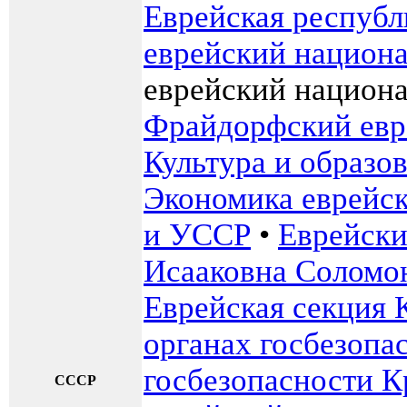
Еврейская республ
еврейский национ
еврейский национа
Фрайдорфский евр
Культура и образо
Экономика еврейс
и УССР
•
Еврейски
Исааковна Соломо
Еврейская секция 
органах госбезопа
госбезопасности К
СССР