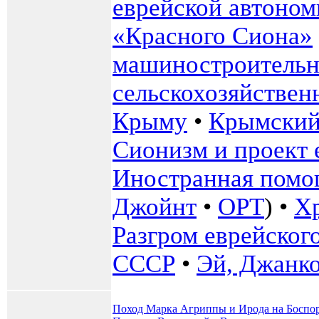
еврейской автоно
«Красного Сиона»
машиностроительн
сельскохозяйстве
Крыму
•
Крымский 
Сионизм и проект 
Иностранная помо
Джойнт
•
ОРТ
) •
Хр
Разгром еврейског
СССР
•
Эй, Джанк
Поход Марка Агриппы и Ирода на Боспо