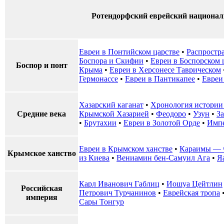
Ротендорфский еврейский национал
Евреи в Понтийском царстве
•
Распростр
Боспора и Скифии
•
Евреи в Боспорском 
Боспор и понт
Крыма
•
Евреи в Херсонесе Таврическом
Гермонассе
•
Евреи в Пантикапее
•
Евреи
Хазарский каганат
•
Хронология истории 
Средние века
Крымской Хазарией
•
Феодоро
•
Узун
•
За
•
Брутахии
•
Евреи в Золотой Орде
•
Импе
Евреи в Крымском ханстве
•
Караимы — 
Крымское ханство
из Киева
•
Вениамин бен-Самуил Ага
•
Я
Карл Иванович Габлиц
•
Иошуа Цейтлин
Российская
Петрович Турчанинов
•
Еврейская тропа
империя
Сары Тонгур