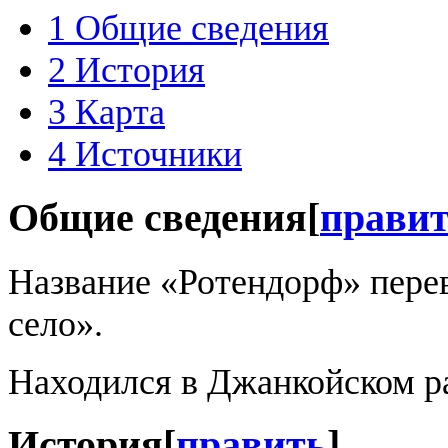
1
Общие сведения
2
История
3
Карта
4
Источники
Общие сведения
[
прави
Название «Ротендорф» пере
село».
Находился в Джанкойском р
История
[
править
]