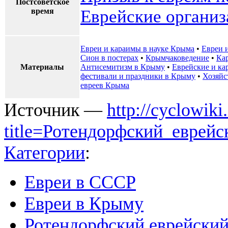
Постсоветское
время
Еврейские органи
Евреи и караимы в науке Крыма
•
Евреи 
Сион в постерах
•
Крымчаковедение
•
Ка
Материалы
Антисемитизм в Крыму
•
Еврейские и к
фестивали и праздники в Крыму
•
Хозяйс
евреев Крыма
Источник —
http://cyclowiki
title=Ротендорфский_еврей
Категории
:
Евреи в СССР
Евреи в Крыму
Ротендорфский еврейский