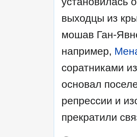
установилась 
выходцы из кр
мошав Ган-Явне
например,
Мен
соратниками и
основал посел
репрессии и из
прекратили св