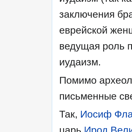
заключения бра
еврейской жен
ведущая роль 
иудаизм.
Помимо археоло
письменные св
Так,
Иосиф Фл
царь
Ирод Вел