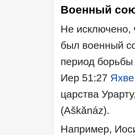
Военный со
Не исключено,
был военный с
период борьбы 
Иер 51:27
Яхве
царства Урарту
(Aškănáz).
Например, Иос