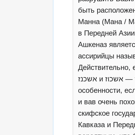
быть расположен
Манна (Мана / Ма
в Передней Азии
Ашкеназ являетс
ассирийцы назы
Действительно, 
אשכנז и אשכוז — то разница получится минимальная, в
особенности, ес
и вав очень пох
скифское госуда
Кавказа и Перед