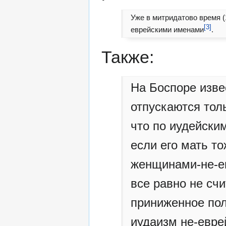
Уже в митридатово время (
[3]
еврейскими именами
.
Также:
На Боспоре изве
отпускаются толь
что по иудейски
если его мать т
женщинами-не-ев
все равно не сч
приниженное пол
иудаизм не-евре