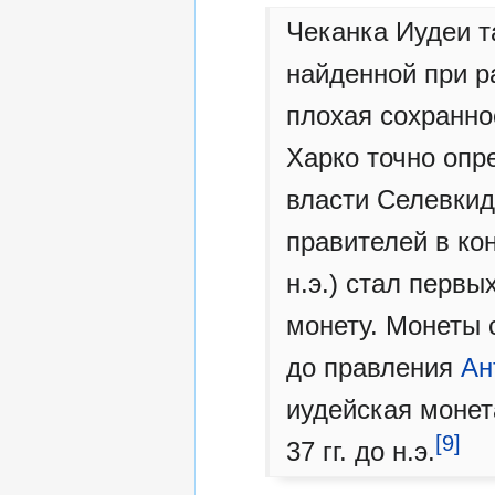
Чеканка Иудеи т
найденной при р
плохая сохранно
Харко точно опр
власти Селевкид
правителей в конц
н.э.) стал перв
монету. Монеты 
до правления
Ан
иудейская монет
[9]
37 гг. до н.э.