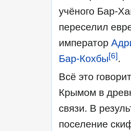
учёного Бар-Ха
переселил евр
император
Адр
[6]
Бар-Кохбы
.
Всё это говори
Крымом в древ
связи. В резул
поселение скиф