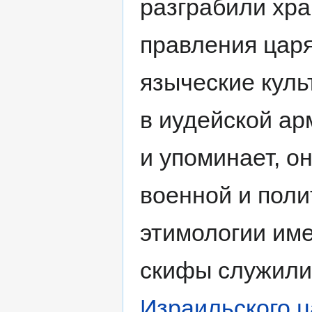
разграбили хр
правления цар
языческие куль
в иудейской арм
и упоминает, о
военной и поли
этимологии им
скифы служили
Израильского ц