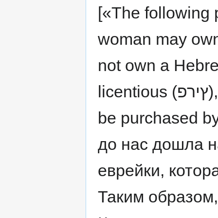
[«The following 
woman may own 
not own a Hebre
licentious (ץירפ), however, and so he is permitted to
be purchased b
до нас дошла н
еврейки, котор
Таким образом,