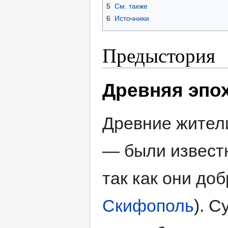
5
См. также
6
Источники
Предыстория
Древняя эпо
Древние жите
— были извест
так как они до
Скифополь
). С