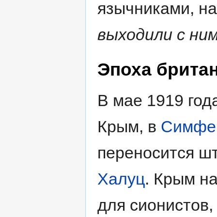
язычниками, на
выходили с ним
Эпоха брита
В мае 1919 год
Крым, в
Симфе
переносится ш
Халуц
. Крым н
для сионистов