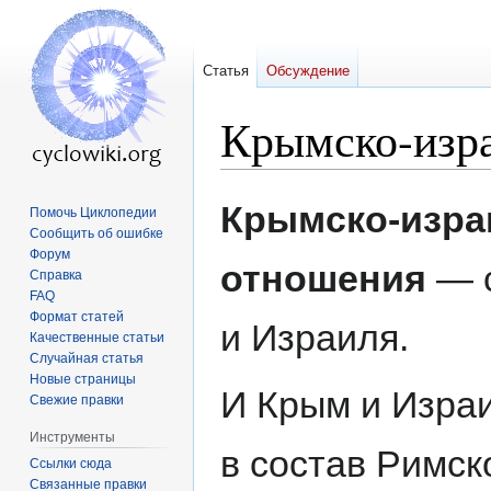
Статья
Обсуждение
Крымско-изр
Перейти
Перейти
Крымско-изра
Помочь Циклопедии
к
к
Сообщить об ошибке
навигации
поиску
Форум
отношения
— с
Справка
FAQ
Формат статей
и Израиля.
Качественные статьи
Случайная статья
Новые страницы
И Крым и Изра
Свежие правки
Инструменты
в состав Римск
Ссылки сюда
Связанные правки