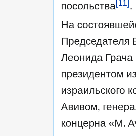
[11]
посольства
.
На состоявшейс
Председателя 
Леонида Грача
президентом из
израильского к
Авивом, генер
концерна «M. A