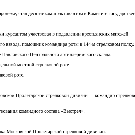
оронеже, стал десятником-практикантом в Комитете государств
и курсантом участвовал в подавлении крестьянских мятежей.
го взвода, помощник командира роты в 144-м стрелковом полку.
 Павловского Центрального артиллерийского склада.
дельной местной стрелковой роте.
ковой роте.
вской Пролетарской стрелковой дивизии — командир стрелкового
вования командного состава «Выстрел».
ка Московской Пролетарской стрелковой дивизии.