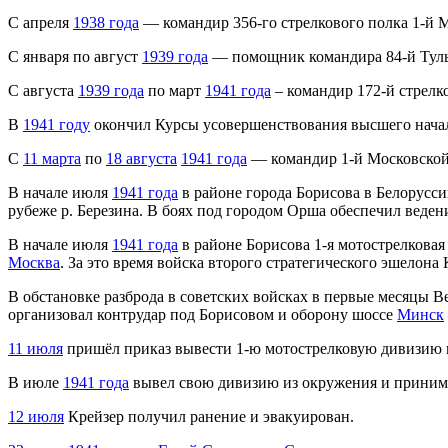
С апреля
1938 года
— командир 356-го стрелкового полка 1-й 
С января по август
1939 года
— помощник командира 84-й Туль
С августа
1939 года
по март
1941 года
– командир 172-й стрелк
В
1941 году
окончил Курсы усовершенствования высшего нача
С
11 марта
по
18 августа
1941 года
— командир 1-й Московской 
В начале июля
1941 года
в районе города Борисова в Белорусси
рубеже р. Березина. В боях под городом Орша обеспечил веде
В начале июля
1941 года
в районе Борисова 1-я мотострелковая
Москва
. За это время войска второго стратегического эшелона
В обстановке разброда в советских войсках в первые месяцы 
организовал контрудар под Борисовом и оборону шоссе
Минск
11 июля
пришёл приказ вывести 1-ю мотострелковую дивизию и
В июле
1941 года
вывел свою дивизию из окружения и приним
12 июля
Крейзер получил ранение и эвакуирован.