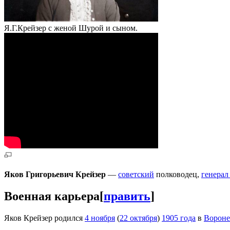
Я.Г.Крейзер с женой Шурой и сыном.
Яков Григорьевич Крейзер
—
советский
полководец,
генерал
Военная карьера
[
править
]
Яков Крейзер родился
4 ноября
(
22 октября
)
1905 года
в
Ворон