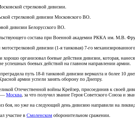
Московской стрелковой дивизии.
ской стрелковой дивизии Московского ВО.
овой дивизии Белорусского ВО.
льствующего состава при Военной академии РККА им. М.В. Фру
мотострелковой дивизии (1-я танковая) 7-го механизированного
и хорошо организовал боевые действия дивизии, которая, нанеся
ние успешных боевых действий на главном направлении армии.
 преградила путь 18-й танковой дивизии вермахта и более 10 д
 Красной армии успели занять оборону по Днепру.
Великой Отечественной войны Крейзер, присоединив к своей див
—
Москва
, за что получил звание Героя Советского Союза и зва
з боя, но уже на следующий день дивизию направили на ликвид
ал участие в
Смоленском
оборонительном сражении.