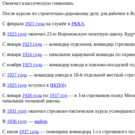
Окончил классическую гимназию.
После курсов по строительно-дорожному делу для рабочих в В
С февраля
1921 года
на службе в
РККА
.
В
1923 году
окончил 22-ю Воронежскую пехотную школу. Будуч
С января
1923 года
— командир отделения, командир стрелково
С января
1924 года
— начальник караульной команды по охране
С ноября
1925 года
— командир взвода в павлово-посадской от
С
1927 года
— командир взвода в 18-й отдельной местной стрел
В
1925 году
вступил в
ВКП(б)
.
С января
1928 года
по
1937 год
— в 3-м стрелковом полку Моско
начальник полковой школы.
В
1931 году
окончил стрелково-тактические курсы усовершенст
В
1936 году
—
майор
.
С июля
1937 года
— помощник командира 1-го стрелкового пол