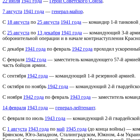
22 июля
1941 года
—
Герой Советского Союза
.
7 августа
1941 года
—
генерал-майор
.
С
18 августа
по
25 августа
1941 года
— командир 1-й танковой 
С
25 августа
по
13 декабря
1941 года
— командующий 3-й армии 
оборонительной операции и в начале контрнаступления Красн
С декабря
1941 года
по февраль
1942 года
проходил ускоренный
С февраля
1942 года
— заместитель командующего 57-й армией
часть бойцов армии.
С сентября
1942 года
— командующий 1-й резервной армией.
С октября по ноябрь
1942 года
— командующий 2-й гвардейско
С ноября
1942 года
по февраль
1943 года
— заместитель команд
14 февраля
1943 года
—
генерал-лейтенант
.
С февраля по июль
1943 года
— командующий 2-й гвардейской 
С
1 августа
1943 года
по
май
1945 года
(до конца войны) — ком
Брянском, Юго-Западном, Сталинградском, Южном, 4-м Украинс