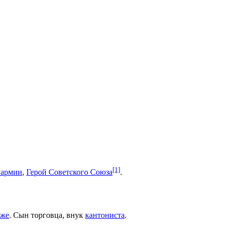
[1]
 армии
,
Герой Советского Союза
.
еже
. Сын торговца, внук
кантониста
.