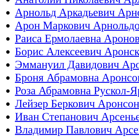
Арнольд Аркадьевич Арн
Арон Маркович Арнольд
Раиса Ермолаевна Ароно
Борис Алексеевич Аронс
Эммануил Давидович Ар
Броня Абрамовна Аронсо
Роза Абрамовна Рускол-Я
Лейзер Беркович Аронсо
Иван Степанович Арсень
Владимир Павлович Арсе