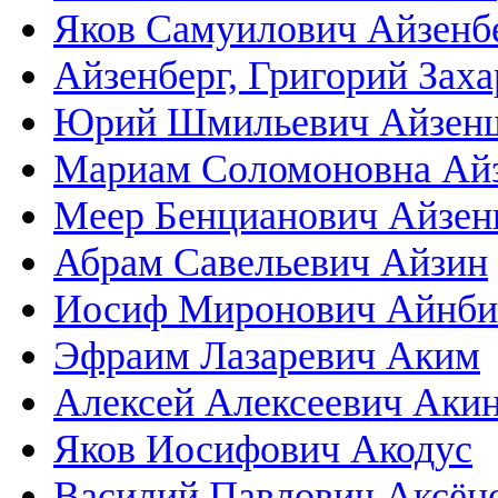
Яков Самуилович Айзенб
Айзенберг, Григорий Зах
Юрий Шмильевич Айзен
Мариам Соломоновна Ай
Меер Бенцианович Айзен
Абрам Савельевич Айзин
Иосиф Миронович Айнби
Эфраим Лазаревич Аким
Алексей Алексеевич Аки
Яков Иосифович Акодус
Василий Павлович Аксён