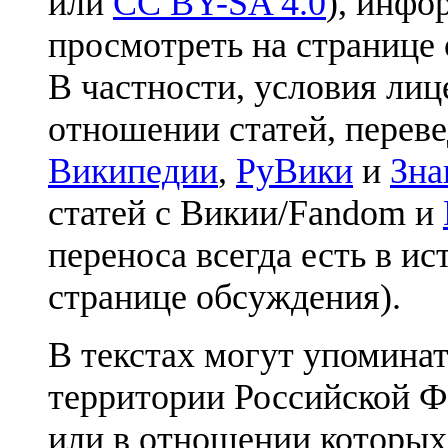
или
CC BY-SA 4.0
), инфо
просмотреть на странице 
В частности, условия лиц
отношении статей, перев
Википедии
,
РуВики
и
Зна
статей с Викии/Fandom и
переноса всегда есть в ис
странице обсуждения).
В текстах могут упоминат
территории Российской Ф
или в отношении которых