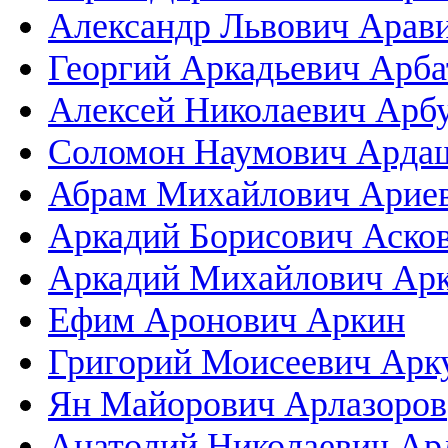
Александр Львович Арав
Георгий Аркадьевич Арба
Алексей Николаевич Арб
Соломон Наумович Арда
Абрам Михайлович Арие
Аркадий Борисович Аско
Аркадий Михайлович Ар
Ефим Аронович Аркин
Григорий Моисеевич Арк
Ян Майорович Арлазоров
Анатолий Николаевич Ар