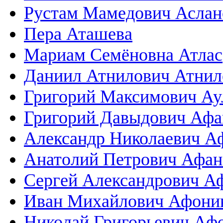
Рустам Мамедович Аслан
Пера Аташева
Мариам Семёновна Атлас
Даниил Атнилович Атнил
Григорий Максимович Ау
Григорий Давыдович Афа
Александр Николаевич А
Анатолий Петрович Афана
Сергей Александрович А
Иван Михайлович Афони
Николай Григорьевич Аф