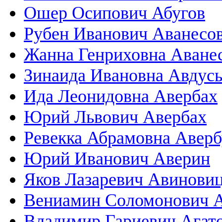
Ошер Осипович Абугов
Рубен Иванович Аванесо
Жанна Генриховна Аване
Зинаида Ивановна Авдус
Ида Леонидовна Авербах
Юрий Львович Авербах
Ревекка Абрамовна Авер
Юрий Иванович Аверин
Яков Лазаревич Авинови
Вениамин Соломонович 
Владимир Гариевич Агат