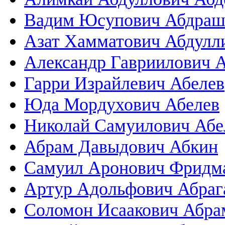
Вадим Юсупович Абдраш
Азат Хамматович Абдулл
Александр Гавриилович 
Гарри Израйлевич Абелев
Юда Мордухович Абелев
Николай Самуилович Абе
Абрам Давыдович Абкин
Самуил Аронович Фридм
Артур Адольфович Абраг
Соломон Исаакович Абра