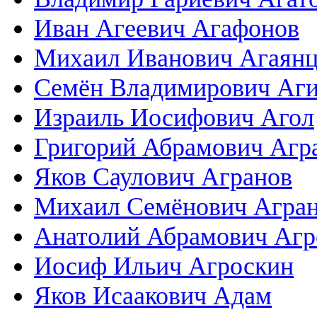
Иван Агеевич Агафонов
Михаил Иванович Агаян
Семён Владимирович Аг
Израиль Иосифович Агол
Григорий Абрамович Агр
Яков Саулович Агранов
Михаил Семёнович Агра
Анатолий Абрамович Агр
Иосиф Ильич Агроскин
Яков Исаакович Адам