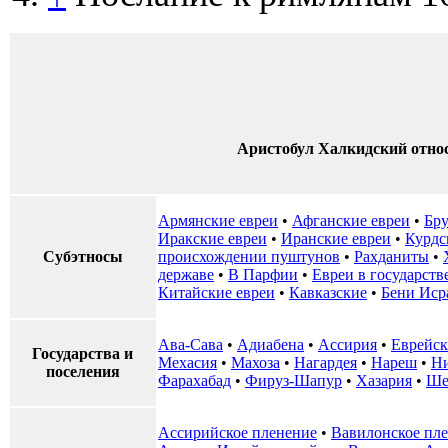
Аристобул Халкидский отно
Армянские евреи
•
Афганские евреи
•
Бр
Иракские евреи
•
Иранские евреи
•
Курдс
Субэтносы
происхождении пуштунов
•
Рахданиты
•
державе
•
В Парфии
•
Евреи в государств
Китайские евреи
•
Кавказские
•
Бени Иср
Ава-Сава
•
Адиабена
•
Ассирия
•
Еврейск
Государства и
Мехасия
•
Махоза
•
Нагардея
•
Нареш
•
Н
поселения
Фарахабад
•
Фируз-Шапур
•
Хазария
•
Ше
Ассирийское пленение
•
Вавилонское пл