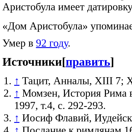
Аристобула имеет датировк
«Дом Аристобула» упомина
Умер в
92 году
.
Источники
[
править
]
↑
Тацит, Анналы, XIII 7; 
↑
Момзен, История Рима в 
1997, т.4, с. 292-293.
↑
Иосиф Флавий, Иудейски
↑
Послание к римлянам 16