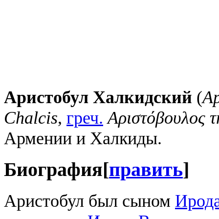
Аристобул Халкидский
(
А
Chalcis
,
греч.
Αριστόβουλος τ
Армении и Халкиды.
Биография
[
править
]
Аристобул был сыном
Ирода