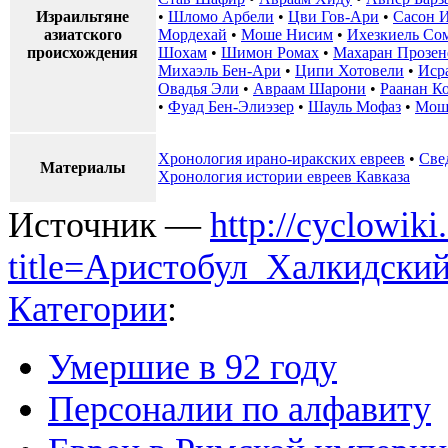
Израильтяне
•
Шломо Арбели
•
Цви Гов-Ари
•
Сасон 
азиатского
Мордехай
•
Моше Нисим
•
Ихезкиель Со
происхождения
Шохам
•
Шимон Ромах
•
Махаран Прозен
Михаэль Бен-Ари
•
Ципи Хотовели
•
Иср
Овадья Эли
•
Авраам Шарони
•
Раанан К
•
Фуад Бен-Элиэзер
•
Шауль Мофаз
•
Мош
Хронология ирано-иракских евреев
•
Све
Материалы
Хронология истории евреев Кавказа
Источник —
http://cyclowiki
title=Аристобул_Халкидски
Категории
:
Умершие в 92 году
Персоналии по алфавиту