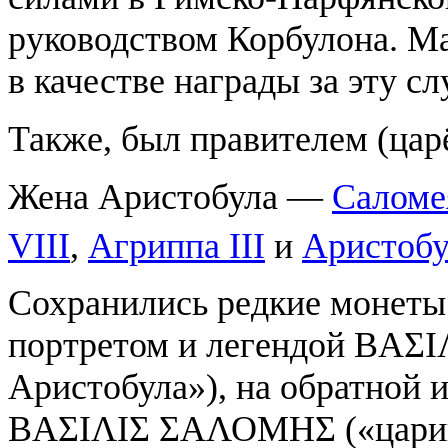
руководством Корбулона. 
в качестве награды за эту сл
Также, был правителем (цар
Жена Аристобула —
Саломе
VIII
,
Агриппа III
и
Аристобу
Сохранились редкие монеты 
портретом и легендой ΒΑ
Аристобула»), на обратной 
ΒΑΣΙΛΙΣ ΣΑΛΟΜΗΣ («царицы