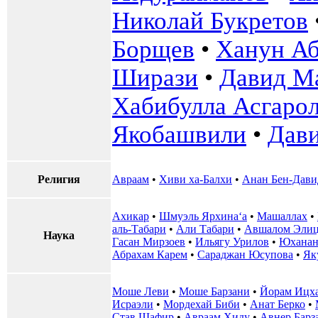
Николай Букретов
Борщев
•
Ханун А
Ширази
•
Давид М
Хабибулла Асгаро
Якобашвили
•
Дав
Религия
Авраам
•
Хиви ха-Балхи
•
Анан Бен-Дави
Ахикар
•
Шмуэль Ярхина‘а
•
Машаллах
•
аль-Табари
•
Али Табари
•
Авшалом Эли
Наука
Гасан Мирзоев
•
Ильягу Урилов
•
Юханан
Абрахам Карем
•
Сараджан Юсупова
•
Як
Моше Леви
•
Моше Барзани
•
Йорам Ицх
Исраэли
•
Мордехай Биби
•
Анат Берко
•
Став Шафир
•
Авраам Хиду
•
Авнер Барз