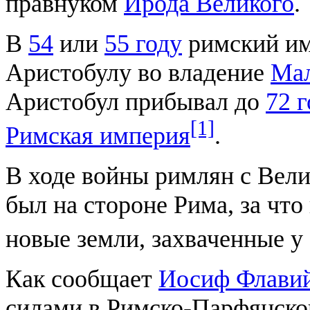
правнуком
Ирода Великого
.
В
54
или
55 году
римский и
Аристобулу во владение
Ма
Аристобул прибывал до
72 г
[1]
Римская империя
.
В ходе войны римлян с Вел
был на стороне Рима, за чт
новые земли, захваченные 
Как сообщает
Иосиф Флави
силами в Римско-Парфянско