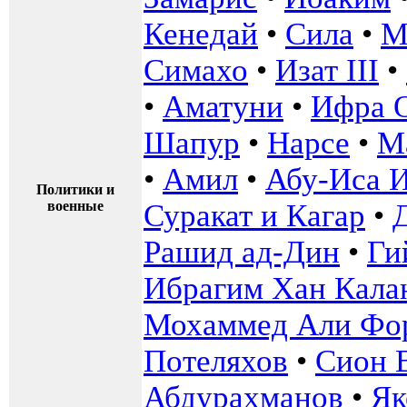
Кенедай
•
Сила
•
М
Симахо
•
Изат III
•
•
Аматуни
•
Ифра 
Шапур
•
Нарсе
•
Ма
•
Амил
•
Абу-Иса 
Политики и
военные
Суракат и Кагар
•
Рашид ад-Дин
•
Ги
Ибрагим Хан Кала
Мохаммед Али Фо
Потеляхов
•
Сион 
Абдурахманов
•
Як