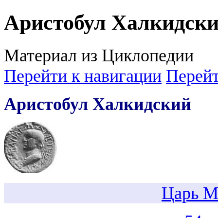
Аристобул Халкидск
Материал из Циклопедии
Перейти к навигации
Перейт
Аристобул Халкидский
Царь М