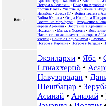
Армяно-Иудейская война
•
Восстание Ас
Погром в Селевкии
•
Поход на Артабана
против Изата
•
Участие Адиабены в Иуде
Низибис
•
Эдесса (1)
•
Война Траяна с Ад
Война Юлиана
•
Осада Низибиса Шапуро
Войны
Восстание Мар-Зутры
•
Вторжение в Зака
евреев Армении
•
Восстание в Армении
Исфахани
•
Мятеж в Хорезме
•
Восстание
Насильственная исламизация евреев Абба
кхелли
•
Война с Надир-шахом
•
Разгром 
Погром в Кармине
•
Погром в Багдаде
•
П
Экзилархи
•
Яба
•
Синаххериб
•
Асар
Навузарадан
•
Дан
Шешбацар
•
Зеруб
Асинай
•
Анилай
•
Замарис
•
Иоаким