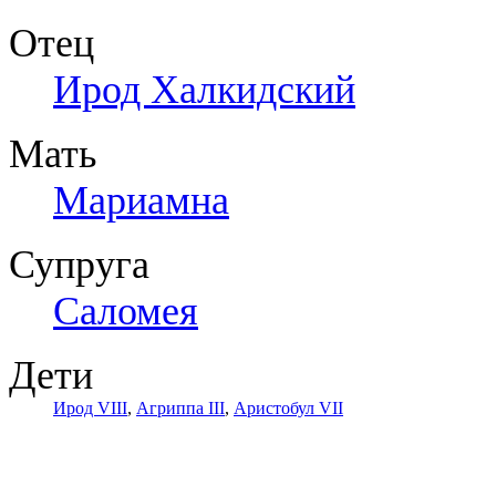
Отец
Ирод Халкидский
Мать
Мариамна
Супруга
Саломея
Дети
Ирод VIII
,
Агриппа III
,
Аристобул VII