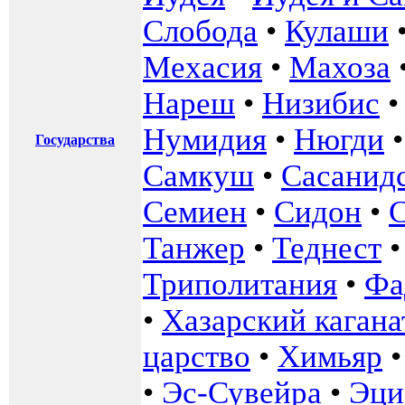
Слобода
•
Кулаши
Мехасия
•
Махоза
Нареш
•
Низибис
Нумидия
•
Нюгди
Государства
Самкуш
•
Сасанидс
Семиен
•
Сидон
•
Танжер
•
Теднест
Триполитания
•
Фа
•
Хазарский кагана
царство
•
Химьяр
•
Эс-Сувейра
•
Эци