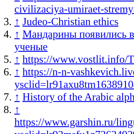
civilizaciya-umiraet-strem
↑
Judeo-Christian ethics
↑
Мандарины появились в
ученые
↑
https://www.vostlit.info/
↑
https://n-n-vashkevich.l
ysclid=lr91axu8tm163891
↑
History of the Arabic alp
↑
https://www.garshin.ru/ling