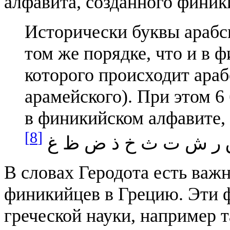
алфавита, созданного фини
Исторически буквы арабск
том же порядке, что и в 
которого происходит араб
арамейского). При этом 6
в финикийском алфавите, помещен
[8]
 ر ش ت ث خ ذ ض ظ غ
В словах Геродота есть важн
финикийцев в Грецию. Эти
греческой науки, например