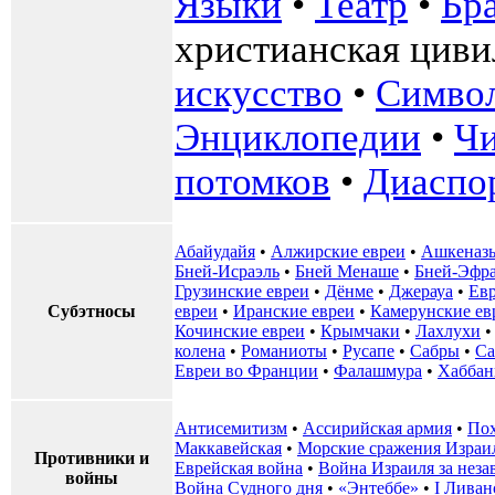
Языки
•
Театр
•
Бр
христианская циви
искусство
•
Симво
Энциклопедии
•
Чи
потомков
•
Диаспо
Абайудайя
•
Алжирские евреи
•
Ашкеназ
Бней-Исраэль
•
Бней Менаше
•
Бней-Эфр
Грузинские евреи
•
Дёнме
•
Джерауа
•
Ев
Субэтносы
евреи
•
Иранские евреи
•
Камерунские ев
Кочинские евреи
•
Крымчаки
•
Лахлухи
колена
•
Романиоты
•
Русапе
•
Сабры
•
Са
Евреи во Франции
•
Фалашмура
•
Хаббан
Антисемитизм
•
Ассирийская армия
•
Пох
Маккавейская
•
Морские сражения Израи
Противники и
Еврейская война
•
Война Израиля за неза
войны
Война Судного дня
•
«Энтеббе»
•
I Ливан