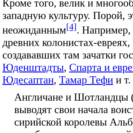
Кроме того, велик и многооб
западную культуру. Порой, э
[4]
неожиданным
. Например,
древних колонистах-евреях,
создававших там зачатки го
Юденштадты
,
Спарта и евр
Юдесаптан
,
Тамар Тефи
и т.
Англичане и Шотландцы (
выводят свои начала воис
сирийской королевы Альби