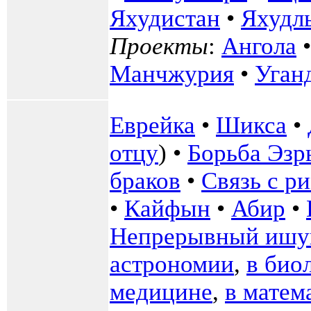
Яхудистан
•
Яхудл
Проекты
:
Ангола
Манчжурия
•
Уган
Еврейка
•
Шикса
•
отцу
) •
Борьба Эзр
браков
•
Связь с р
•
Кайфын
•
Абир
•
Непрерывный ишу
астрономии
,
в био
медицине
,
в матем