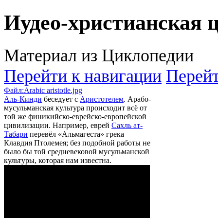
Иудео-христианская 
Материал из Циклопедии
Перейти к навигации
Перейт
Файл:Arabic aristotle.jpg
Аль-Кинди
беседует с
Аристотелем
. Арабо-
мусульманская культура происходит всё от
той же финикийско-еврейско-европейской
цивилизации. Например, еврей
Сахль ат-
Табари
перевёл «Альмагеста» грека
Клавдия Птолемея; без подобной работы не
было бы той средневековой мусульманской
культуры, которая нам известна.