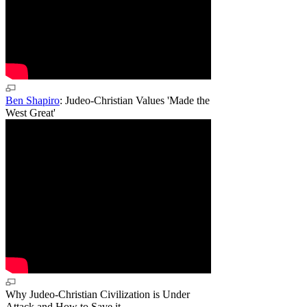
Ben Shapiro
: Judeo-Christian Values 'Made the
West Great'
Why Judeo-Christian Civilization is Under
Attack and How to Save it