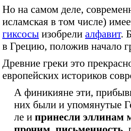
Но на самом деле, современ
исламская в том числе) име
гиксосы
изобрели
алфавит
. 
в Грецию, положив начало г
Древние греки это прекрасн
европейских историков совр
А фини­ки­яне эти, при­быв
них были и упо­мя­ну­тые Г
ле и
при­нес­ли элли­нам 
про­чим, пись­мен­ность
,