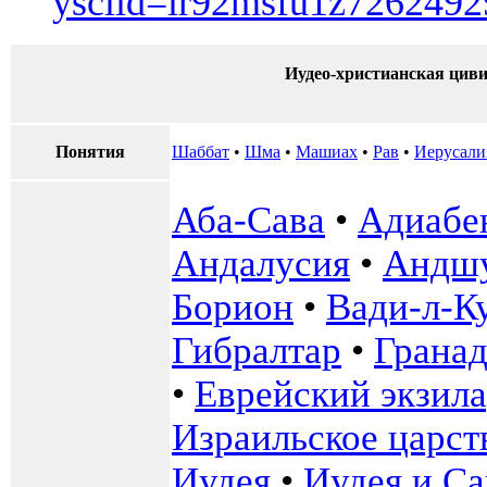
ysclid=lr92msfu1z7262492
Иудео-христианская циви
Понятия
Шаббат
•
Шма
•
Машиах
•
Рав
•
Иерусал
Аба-Сава
•
Адиабе
Андалусия
•
Андш
Борион
•
Вади-л-К
Гибралтар
•
Гранад
•
Еврейский экзила
Израильское царст
Иудея
•
Иудея и С