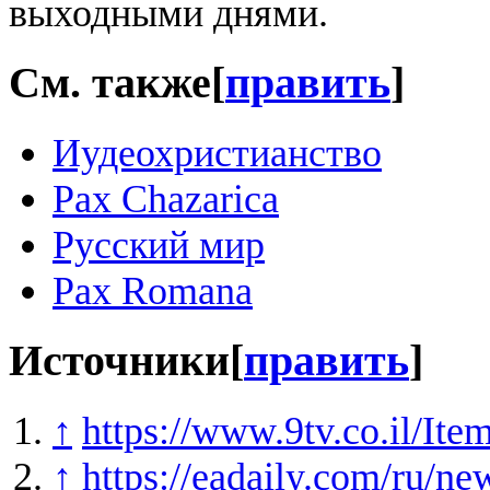
выходными днями.
См. также
[
править
]
Иудеохристианство
Pax Chazarica
Русский мир
Pax Romana
Источники
[
править
]
↑
https://www.9tv.co.il/It
↑
https://eadaily.com/ru/ne