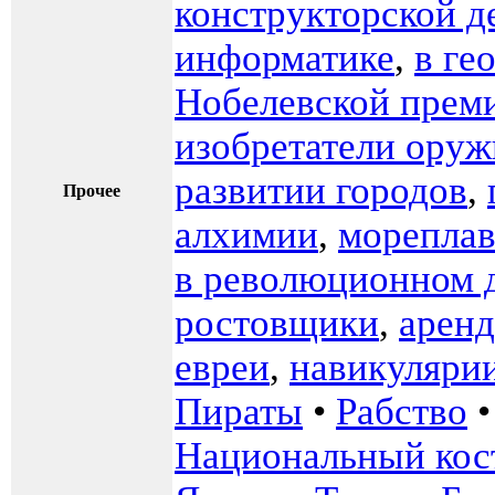
конструкторской д
информатике
,
в ге
Нобелевской прем
изобретатели оруж
развитии городов
,
Прочее
алхимии
,
мореплав
в революционном 
ростовщики
,
арен
евреи
,
навикуляри
Пираты
•
Рабство
Национальный ко