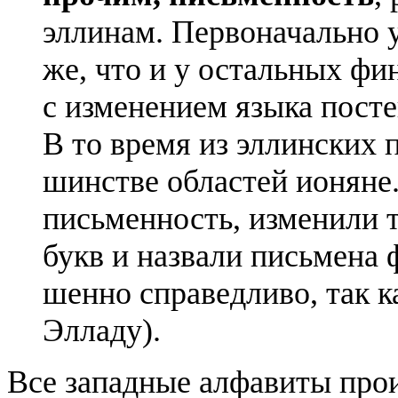
элли­нам. Пер­во­на­чаль­но 
же, что и у осталь­ных фини
с изме­не­ни­ем язы­ка посте
В то вре­мя из эллин­ских 
шин­стве обла­стей ионяне.
пись­мен­ность, изме­ни­ли 
букв и назва­ли пись­ме­на
шен­но спра­вед­ли­во, так 
Элла­ду).
Все западные алфавиты прои