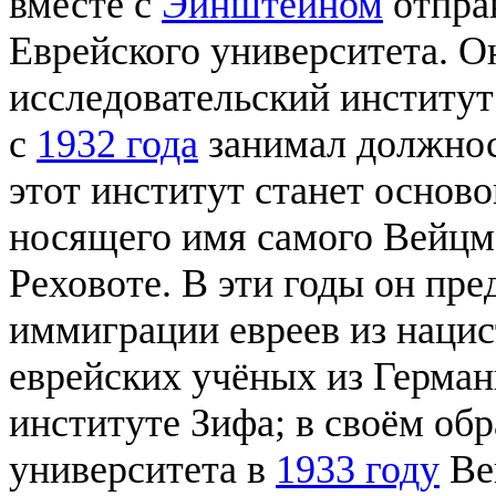
вместе с
Эйнштейном
отпра
Еврейского университета. О
исследовательский институ
с
1932 года
занимал должнос
этот институт станет основ
носящего имя самого Вейцм
Реховоте. В эти годы он пр
иммиграции евреев из наци
еврейских учёных из Герман
институте Зифа; в своём об
университета в
1933 году
Ве