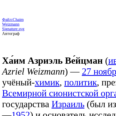
Файл:Chaim
Weizmann
Signature.svg
Авто­граф
Ха́им Азриэль Ве́йцман
(
и
Azriel Weizmann
) —
27 нояб
учёный-
химик
,
политик
, пр
Всемирной сионистской орг
государства
Израиль
(был и
—
1952
) и основатель иссле