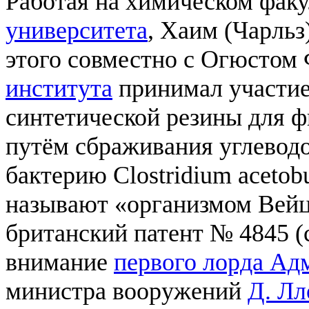
Работая на химическом фак
университета
, Хаим (Чарльз
этого совместно с Огюстом
института
принимал участие
синтетической резины для ф
путём сбраживания углеводо
бактерию Clostridium acetob
называют «организмом Вейцм
британский патент № 4845 (с
внимание
первого лорда Ад
министра вооружений
Д. Л