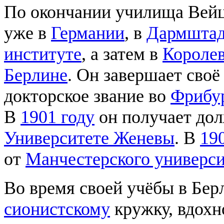
По окончании училища Вейц
уже в
Германии
, в
Дармштад
институте
, а затем в
Королев
Берлине
. Он завершает своё
докторское звание во
Фрибур
В
1901 году
он получает до
Университете Женевы
. В
19
от
Манчестерского универси
Во время своей учёбы в Бе
сионистскому
кружку, вдох