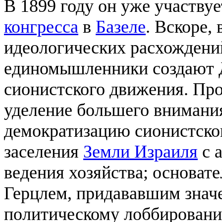
В 1899 году он уже участву
конгресса
в
Базеле
. Вскоре,
идеологических расхождений
единомышленники создают 
сионистского движения. Пр
уделение большего внимания
демократизацию сионистско
заселения
Земли Израиля
с 
ведения хозяйства; основат
Герцлем, придававшим знач
политическому лоббировани