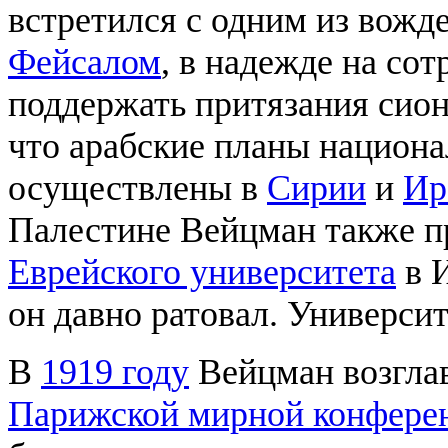
встретился с одним из вожд
Фейсалом
, в надежде на со
поддержать притязания сион
что арабские планы национа
осуществлены в
Сирии
и
Ир
Палестине Вейцман также пр
Еврейского университета
в И
он давно ратовал. Университ
В
1919 году
Вейцман возгла
Парижской мирной конфере