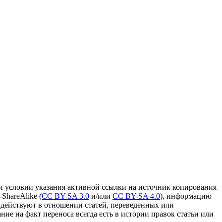
и условии указания активной ссылки на источник копирования
ShareAlike (
CC BY-SA 3.0
и/или
CC BY-SA 4.0
), информацию
 действуют в отношении статей, переведенных или
ание на факт переноса всегда есть в истории правок статьи или