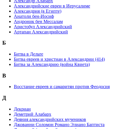
Александр Алабарх
Александрийские евреи в Иерусалиме
Александрия (в Египте)
Анатоли бен-Иосиф
Андроник бен Мессалам
Аристобул Александрийский
Артапан Александрийский
Б
Битва в Дельте
Битва евреев и христиан в Александрии (414)
Битва за Александрию (война Квиета)
В
Восстание евреев и самаритян против Феодосия
Д
Декриан
Деметрий Алабарх
Деяния александрийских мучеников
Джованни Соломон Романо Элиано Баптиста