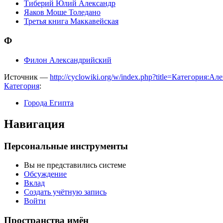
Тиберий Юлий Александр
Яаков Моше Толедано
Третья книга Маккавейская
Ф
Филон Александрийский
Источник —
http://cyclowiki.org/w/index.php?title=Категория:
Категория
:
Города Египта
Навигация
Персональные инструменты
Вы не представились системе
Обсуждение
Вклад
Создать учётную запись
Войти
Пространства имён