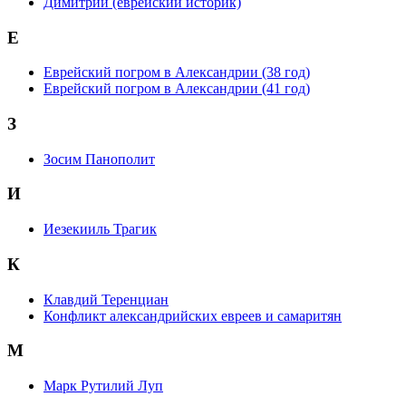
Димитрий (еврейский историк)
Е
Еврейский погром в Александрии (38 год)
Еврейский погром в Александрии (41 год)
З
Зосим Панополит
И
Иезекииль Трагик
К
Клавдий Теренциан
Конфликт александрийских евреев и самаритян
М
Марк Рутилий Луп