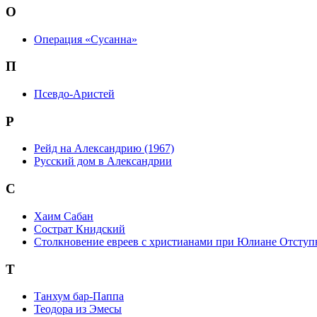
О
Операция «Сусанна»
П
Псевдо-Аристей
Р
Рейд на Александрию (1967)
Русский дом в Александрии
С
Хаим Сабан
Сострат Книдский
Столкновение евреев с христианами при Юлиане Отступ
Т
Танхум бар-Паппа
Теодора из Эмесы