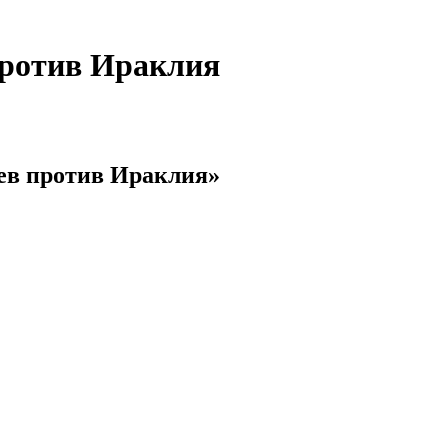
против Ираклия
ев против Ираклия»