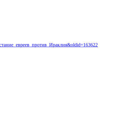
:Восстание_евреев_против_Ираклия&oldid=163622