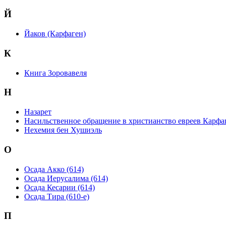
Й
Йаков (Карфаген)
К
Книга Зоровавеля
Н
Назарет
Насильственное обращение в христианство евреев Карфа
Нехемия бен Хушиэль
О
Осада Акко (614)
Осада Иерусалима (614)
Осада Кесарии (614)
Осада Тира (610-е)
П