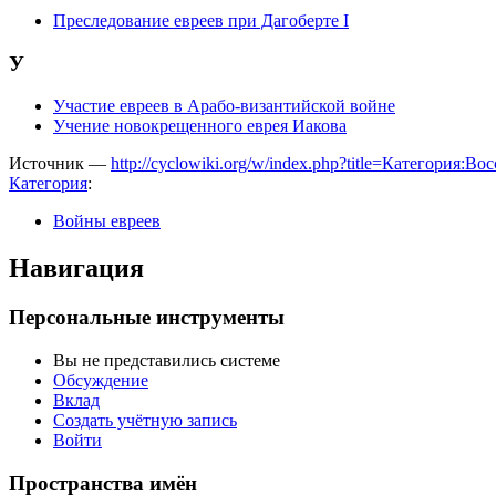
Преследование евреев при Дагоберте I
У
Участие евреев в Арабо-византийской войне
Учение новокрещенного еврея Иакова
Источник —
http://cyclowiki.org/w/index.php?title=Категория
Категория
:
Войны евреев
Навигация
Персональные инструменты
Вы не представились системе
Обсуждение
Вклад
Создать учётную запись
Войти
Пространства имён