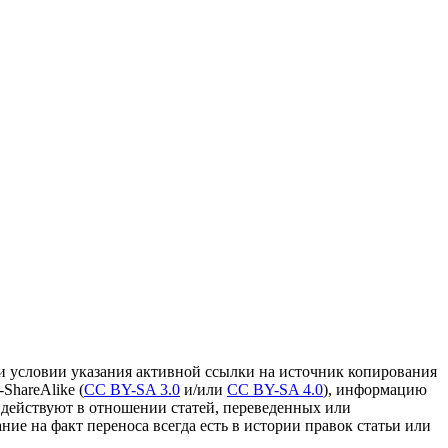
и условии указания активной ссылки на источник копирования
ShareAlike (
CC BY-SA 3.0
и/или
CC BY-SA 4.0
), информацию
 действуют в отношении статей, переведенных или
ание на факт переноса всегда есть в истории правок статьи или