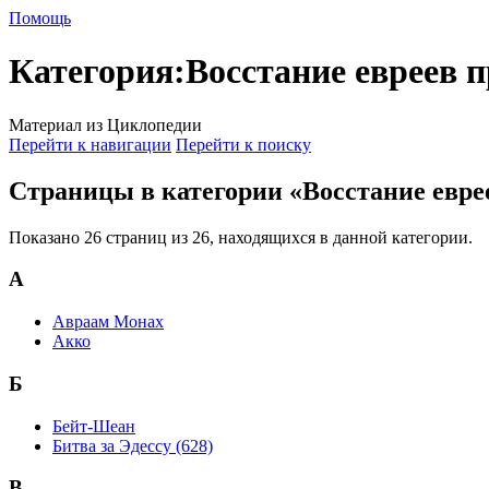
Помощь
Категория
:
Восстание евреев 
Материал из Циклопедии
Перейти к навигации
Перейти к поиску
Страницы в категории «Восстание евре
Показано 26 страниц из 26, находящихся в данной категории.
А
Авраам Монах
Акко
Б
Бейт-Шеан
Битва за Эдессу (628)
В