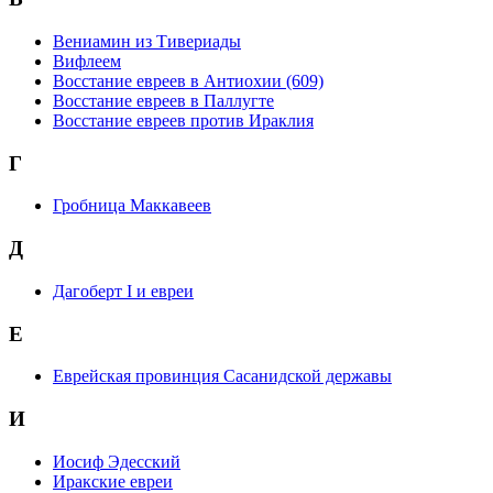
Вениамин из Тивериады
Вифлеем
Восстание евреев в Антиохии (609)
Восстание евреев в Паллугте
Восстание евреев против Ираклия
Г
Гробница Маккавеев
Д
Дагоберт I и евреи
Е
Еврейская провинция Сасанидской державы
И
Иосиф Эдесский
Иракские евреи