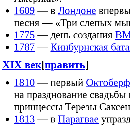
1609
— в
Лондоне
впервые
песня — «Три слепых мы
1775
— день создания
В
1787
—
Кинбурнская бат
XIX век
[
править
]
1810
— первый
Октоберф
на празднование свадьбы
принцессы Терезы Саксен
1813
— в
Парагвае
упразд