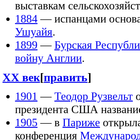
выставкам сельскохозяй
1884
— испанцами основ
Ушуайя
.
1899
—
Бурская Республ
войну Англии
.
XX век
[
править
]
1901
—
Теодор Рузвельт
о
президента США назван
1905
— в
Париже
открыла
конференция
Международ