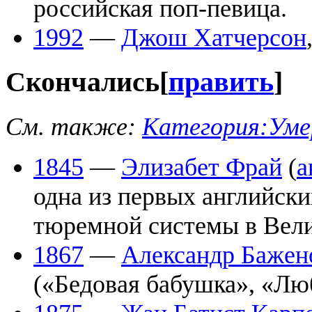
российская поп-певица.
1992
—
Джош Хатчерсон
Скончались
[
править
]
См. также:
Категория:Уме
1845
—
Элизабет Фрай
(
а
одна из первых английск
тюремной системы в Вел
1867
—
Александр Бажен
(«Бедовая бабушка», «Лю