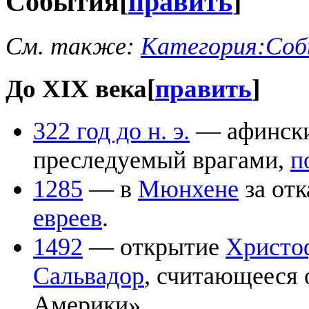
События
[
править
]
См. также:
Категория:Соб
До XIX века
[
править
]
322 год до н. э.
— афински
преследуемый врагами,
п
1285
— в
Мюнхене
за отк
евреев
.
1492
— открытие
Христо
Сальвадор
, считающееся
Америки».