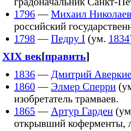
градоначальник Санкт-Пе
1796
—
Михаил Николаев
российский государствен
1798
—
Педру I
(ум.
1834
XIX век
[
править
]
1836
—
Дмитрий Аверки
1860
—
Элмер Сперри
(у
изобретатель трамваев.
1865
—
Артур Гарден
(ум
открывший коферменты, л