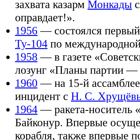
захвата казарм
Монкады
с
оправдает!».
1956
— состоялся первый 
Ту-104
по международной
1958
— в газете «Советск
лозунг «Планы партии — 
1960
— на 15-й ассамбле
инцидент с
Н. С. Хрущёв
1964
— ракета-носитель 
Байконур. Впервые осуще
корабля, также впервые п