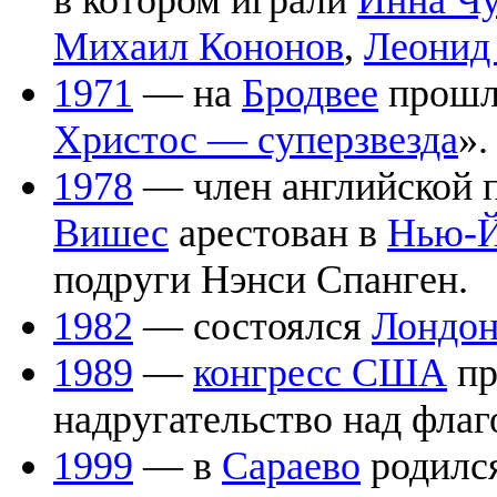
в котором играли
Инна Чу
Михаил Кононов
,
Леонид
1971
— на
Бродвее
прошла
Христос — суперзвезда
».
1978
— член английской 
Вишес
арестован в
Нью-Й
подруги Нэнси Спанген.
1982
— состоялся
Лондон
1989
—
конгресс США
пр
надругательство над флаг
1999
— в
Сараево
родился