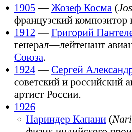
1905
—
Жозеф Косма
(
Jo
французский композитор 
1912
—
Григорий Пантел
генерал—лейтенант авиа
Союза
.
1924
—
Сергей Александ
советский и российский а
артист России.
1926
Нариндер Капани
(
Nari
физик индийского прои