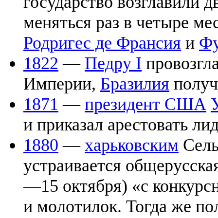
государство возглавили д
меняться раз в четыре ме
Родригес де Франсия
и
Фу
1822
—
Педру I
провозгл
Империи,
Бразилия
получ
1871
—
президент США
и приказал арестовать ли
1880
—
харьковским
Сель
устраивается общерусская
—15 октября) «с конкурс
и молотилок. Тогда же п