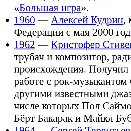
«
Большая игра
».
1960
—
Алексей Кудрин
,
Федерации с мая 2000 год
1962
—
Кристофер Стиве
трубач и композитор, ра
происхождения. Получил 
работе с рок-музыкантом
другими известными джаз
числе которых Пол Саймо
Бёрт Бакарак и Майкл Буб
1964
—
Сергей Терентьев