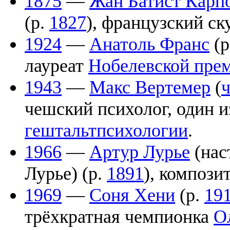
1875
—
Жан Батист Карп
(р.
1827
), французский с
1924
—
Анатоль Франс
(р
лауреат
Нобелевской прем
1943
—
Макс Вертемер
(
чешский психолог, один и
гештальтпсихологии
.
1966
—
Артур Лурье
(нас
Лурье) (р.
1891
), компози
1969
—
Соня Хени
(р.
19
трёхкратная чемпионка
О