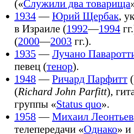
(«
Служили два товарища
1934
—
Юрий Щербак
, у
в Израиле (
1992
—
1994
гг
(
2000
—
2003
гг.).
1935
—
Лучано Паваротт
певец (
тенор
).
1948
—
Ричард Парфитт
(
(
Richard John Parfitt
), ги
группы «
Status quo
».
1958
—
Михаил Леонтьев
телепередачи «
Однако
» и