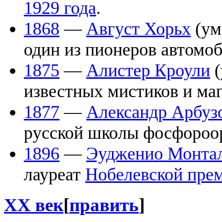
1929 года
.
1868
—
Август Хорьх
(ум
один из пионеров автомо
1875
—
Алистер Кроули
(
известных мистиков и м
1877
—
Александр Арбуз
русской школы фосфороо
1896
—
Эудженио Монта
лауреат
Нобелевской пре
XX век
[
править
]