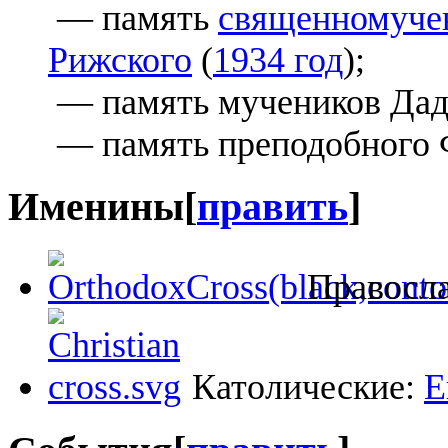
— память
священномучен
Рижского
(
1934 год
);
— память мучеников Дады
— память преподобного 
Именины
[
править
]
Правосл
Католические:
Е