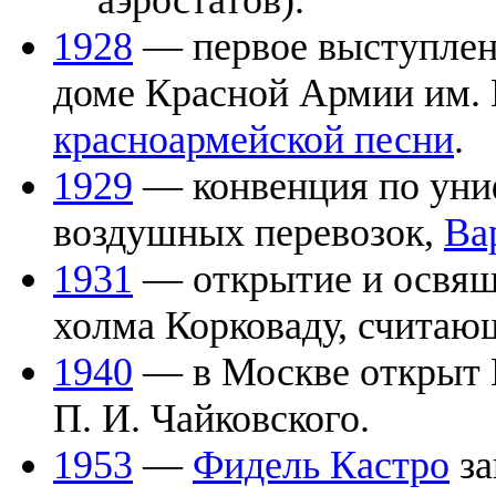
аэростатов).
1928
— первое выступлен
доме Красной Армии им.
красноармейской песни
.
1929
— конвенция по уни
воздушных перевозок,
Ва
1931
— открытие и освя
холма Корковаду, счита
1940
— в Москве открыт 
П. И. Чайковского.
1953
—
Фидель Кастро
за