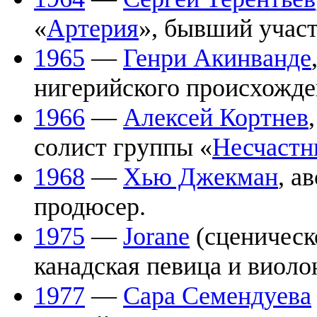
«
Артерия
», бывший участ
1965
—
Генри Акинванде
нигерийского происхожде
1966
—
Алексей Кортнев
солист группы «
Несчастн
1968
—
Хью Джекман
, а
продюсер.
1975
—
Jorane
(сценическо
канадская певица и виоло
1977
—
Сара Семендуева