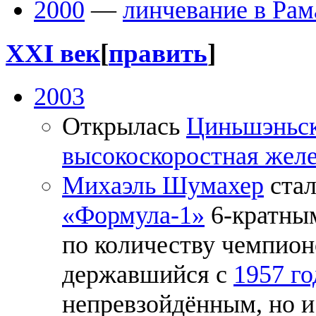
2000
—
линчевание в Рам
XXI век
[
править
]
2003
Открылась
Циньшэньс
высокоскоростная жел
Михаэль Шумахер
стал
«Формула-1»
6-кратным
по количеству чемпион
державшийся с
1957 го
непревзойдённым, но 