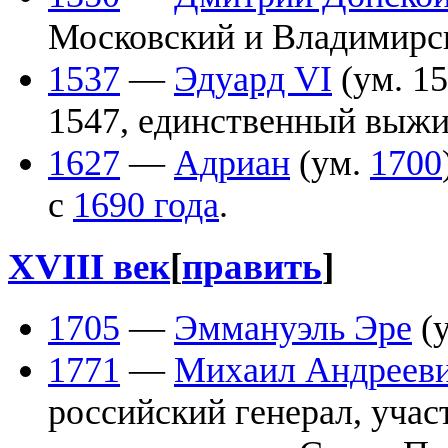
Московский и Владимирс
1537
—
Эдуард VI
(ум. 15
1547, единственный выжи
1627
—
Адриан
(ум.
1700
с
1690 года
.
XVIII век
[
править
]
1705
—
Эммануэль Эре
(
1771
—
Михаил Андреев
российский генерал, учас