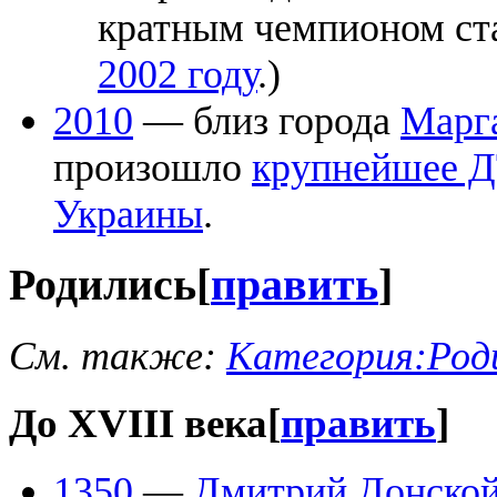
кратным чемпионом ст
2002 году
.)
2010
— близ города
Марг
произошло
крупнейшее 
Украины
.
Родились
[
править
]
См. также:
Категория:Род
До XVIII века
[
править
]
1350
—
Дмитрий Донско