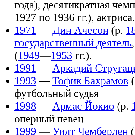
года), десятикратная чемп
1927 по 1936 гг.), актриса.
1971
—
Дин Ачесон
(р.
1
государственный деятель
(
1949
—
1953
гг.).
1991
—
Аркадий Стругац
1993
—
Тофик Бахрамов
(
футбольный судья
1998
—
Армас Йокио
(р.
оперный певец
1999
—
Уилт Чемберлен
(