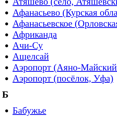
Атяшево (село, Атяшевск
Афанасьево (Курская обла
Афанасьевское (Орловская
Африканда
Ачи-Су
Ащелсай
Аэропорт (Аяно-Майский
Аэропорт (посёлок, Уфа)
Б
Бабужье