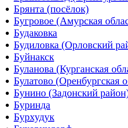
Брянта (посёлок)
Бугровое (Амурская облас
Будаковка
Будиловка (Орловский ра
Буйнакск
Буланова (Курганская обл
Булатово (Оренбургская о
Бунино (Задонский район
Буринда
Бурхудук