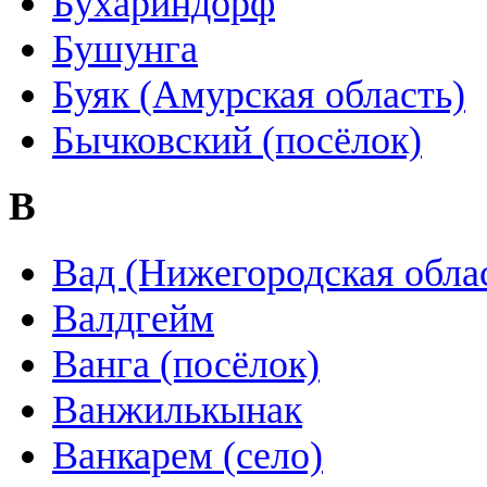
Бухариндорф
Бушунга
Буяк (Амурская область)
Бычковский (посёлок)
В
Вад (Нижегородская обла
Валдгейм
Ванга (посёлок)
Ванжилькынак
Ванкарем (село)