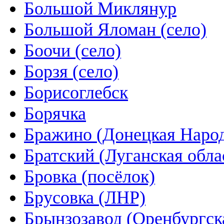
Большой Миклянур
Большой Яломан (село)
Боочи (село)
Борзя (село)
Борисоглебск
Борячка
Бражино (Донецкая Народ
Братский (Луганская обла
Бровка (посёлок)
Брусовка (ЛНР)
Брынзозавод (Оренбургск