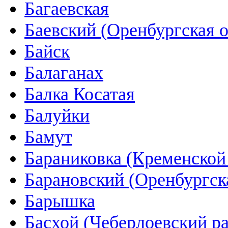
Багаевская
Баевский (Оренбургская о
Байск
Балаганах
Балка Косатая
Балуйки
Бамут
Бараниковка (Кременской
Барановский (Оренбургск
Барышка
Басхой (Чеберлоевский р