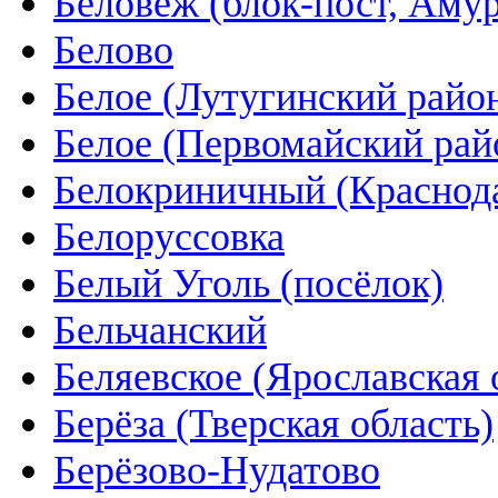
Беловеж (блок-пост, Амур
Белово
Белое (Лутугинский райо
Белое (Первомайский рай
Белокриничный (Краснода
Белоруссовка
Белый Уголь (посёлок)
Бельчанский
Беляевское (Ярославская 
Берёза (Тверская область)
Берёзово-Нудатово