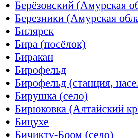
Берёзовский (Амурская об
Березники (Амурская обл
Билярск
Бира (посёлок)
Биракан
Бирофельд
Бирофельд (станция, нас
Бирушка (село)
Бирюковка (Алтайский кр
Бицухе
Бичикту-Боом (село)