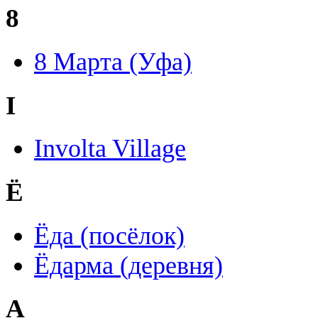
8
8 Марта (Уфа)
I
Involta Village
Ё
Ёда (посёлок)
Ёдарма (деревня)
А