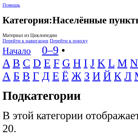
Помощь
Категория
:
Населённые пункт
Материал из Циклопедии
Перейти к навигации
Перейти к поиску
0–9
•
Начало
A
B
C
D
E
F
G
H
I
J
K
L
M
N
А
Б
В
Г
Д
Е
Ё
Ж
З
И
Й
К
Л
Подкатегории
В этой категории отображае
20.