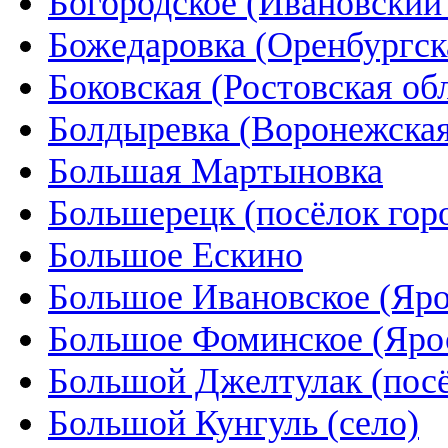
Богородское (Ивановский
Божедаровка (Оренбургск
Боковская (Ростовская об
Болдыревка (Воронежская
Большая Мартыновка
Большерецк (посёлок горо
Большое Ескино
Большое Ивановское (Яро
Большое Фоминское (Ярос
Большой Джелтулак (пос
Большой Кунгуль (село)