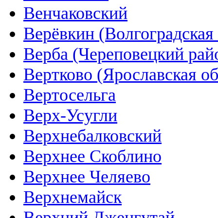
Венчаковский
Верёвкин (Волгоградская 
Верба (Череповецкий рай
Вертково (Ярославская об
Вертосельга
Верх-Усугли
Верхнебалковский
Верхнее Скоблино
Верхнее Челяево
Верхнемайск
Верхний Дженгутай