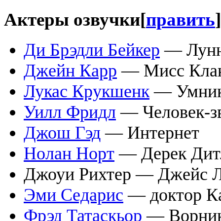
Актеры озвучки
[
править
]
Ди Брэдли Бейкер
— Лунн
Джейн Карр
— Мисс Кла
Лукас Крукшенк
— Умни
Уилл Фридл
— Человек-з
Джош Гэд
— Интернет
Нолан Норт
— Дерек Дит
Джоуи Рихтер — Джейс 
Эми Седарис
— доктор К
Фрэд Татаскьор
— Ворни