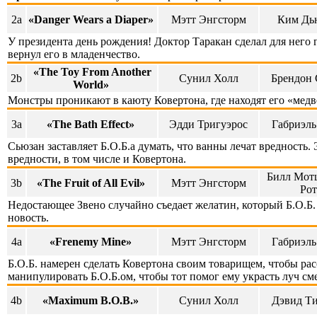
2a
«Danger Wears a Diaper»
Мэтт Энгсторм
Ким Дь
У президента день рождения! Доктор Таракан сделал для него 
вернул его в младенчество.
«The Toy From Another
2b
Сунил Холл
Брендон 
World»
Монстры проникают в каюту Ковертона, где находят его «медве
3a
«The Bath Effect»
Эдди Тригуэрос
Габриэль
Сьюзан заставляет Б.О.Б.а думать, что ванны лечат вредность. 
вредности, в том числе и Ковертона.
Билл Мотц
3b
«The Fruit of All Evil»
Мэтт Энгсторм
Рот
Недостающее Звено случайно съедает желатин, который Б.О.Б. 
новость.
4a
«Frenemy Mine»
Мэтт Энгсторм
Габриэль
Б.О.Б. намерен сделать Ковертона своим товарищем, чтобы рас
манипулировать Б.О.Б.ом, чтобы тот помог ему украсть луч см
4b
«Maximum B.O.B.»
Сунил Холл
Дэвид Т