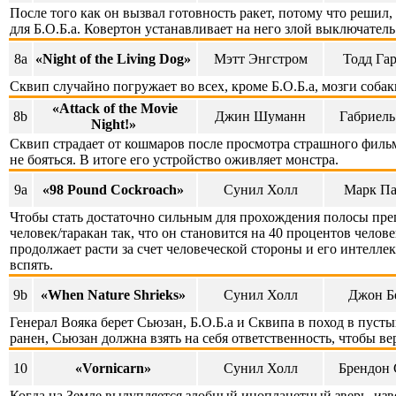
После того как он вызвал готовность ракет, потому что решил,
для Б.О.Б.а. Ковертон устанавливает на него злой выключатель
8a
«Night of the Living Dog»
Мэтт Энгстром
Тодд Га
Сквип случайно погружает во всех, кроме Б.О.Б.а, мозги собак
«Attack of the Movie
8b
Джин Шуманн
Габриель
Night!»
Сквип страдает от кошмаров после просмотра страшного фильм
не бояться. В итоге его устройство оживляет монстра.
9a
«98 Pound Cockroach»
Сунил Холл
Марк П
Чтобы стать достаточно сильным для прохождения полосы преп
человек/таракан так, что он становится на 40 процентов челов
продолжает расти за счет человеческой стороны и его интеллек
вспять.
9b
«When Nature Shrieks»
Сунил Холл
Джон Б
Генерал Вояка берет Сьюзан, Б.О.Б.а и Сквипа в поход в пусты
ранен, Сьюзан должна взять на себя ответственность, чтобы ве
10
«Vornicarn»
Сунил Холл
Брендон 
Когда на Земле вылупляется злобный инопланетный зверь, из