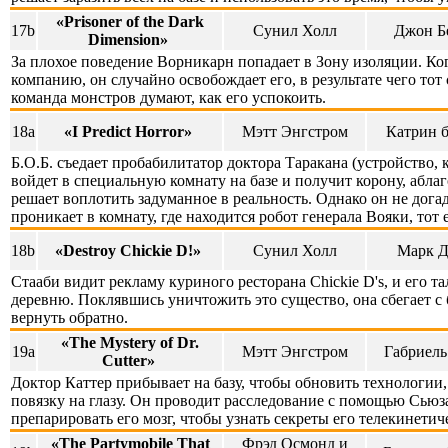
«Prisoner of the Dark
17b
Сунил Холл
Джон Б
Dimension»
За плохое поведение Ворникарн попадает в Зону изоляции. Ког
компанию, он случайно освобождает его, в результате чего тот
команда монстров думают, как его успокоить.
18a
«I Predict Horror»
Мэтт Энгстром
Катрин б
Б.О.Б. съедает пробабилитатор доктора Таракана (устройство,
войдет в специальную комнату на базе и получит корону, аблаг
решает воплотить задуманное в реальность. Однако он не догад
проникает в комнату, где находится робот генерала Вояки, тот 
18b
«Destroy Chickie D!»
Сунил Холл
Марк 
Стааби видит рекламу куриного ресторана Chickie D's, и его 
деревню. Поклявшись уничтожить это существо, она сбегает с б
вернуть обратно.
«The Mystery of Dr.
19a
Мэтт Энгстром
Габриель
Cutter»
Доктор Каттер прибывает на базу, чтобы обновить технологии, 
повязку на глазу. Он проводит расследование с помощью Сьюза
препарировать его мозг, чтобы узнать секреты его телекинети
«The Partymobile That
Фрэд Осмонд и