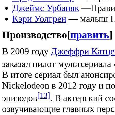
Джеймс Урбаняк
—Прави
Кэри Уолгрен
— малыш П
Производство
[
править
]
В 2009 году
Джеффри Катце
заказал пилот мультсериал
В итоге сериал был анонсир
Nickelodeon в 2012 году и п
[13]
эпизодов
. В актерский с
озвучивающие главных перс