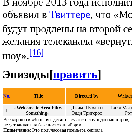
В ноябре 2013 года исполн
объявил в
Твиттере
, что «М
будут продлены на второй с
желания телеканала «верну
[16]
шоу».
Эпизоды
[
править
]
No.
Title
Directed by
Writte
«Welcome to Area Fifty-
Джим Шуман и
Билл Мотц
1
Something»
Эдди Тригерос
Рот
Все хорошо в «Зоне пятьдесят с чем-то» с командой монстров,
не устраивает на базе постоянный дом.
Примечание
: Это получасовая премьера сериала.