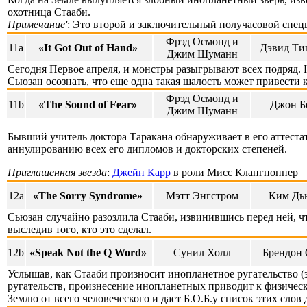
охотница Стааби.
Примечание'
: Это второй и заключительный получасовой спе
Фрэд Осмонд и
11a
«It Got Out of Hand»
Дэвид Т
Джим Шуманн
Сегодня Первое апреля, и монстры разыгрывают всех подряд. 
Сьюзан осознать, что еще одна такая шалость может привести
Фрэд Осмонд и
11b
«The Sound of Fear»
Джон Б
Джим Шуманн
Бывший учитель доктора Таракана обнаруживает в его аттеста
аннулированию всех его дипломов и докторских степеней.
Приглашенная звезда
:
Джейн Карр
в роли Мисс Клангпоппер
12a
«The Sorry Syndrome»
Мэтт Энгстром
Ким Дь
Сьюзан случайно разозлила Стааби, извинившись перед ней, чт
выследив того, кто это сделал.
12b
«Speak Not the Q Word»
Сунил Холл
Брендон 
Услышав, как Стааби произносит инопланетное ругательство (э
ругательств, произнесение инопланетных приводит к физичес
Землю от всего человеческого и дает Б.О.Б.у список этих слов 