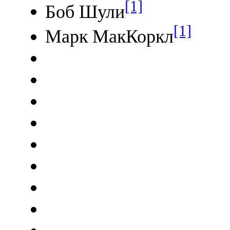
[1]
Боб Шули
[1]
Марк МакКоркл