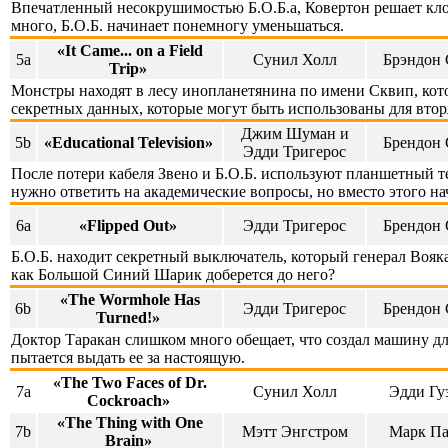
Впечатленный несокрушимостью Б.О.Б.а, Ковертон решает клон
много, Б.О.Б. начинает понемногу уменьшаться.
«It Came... on a Field
5a
Сунил Холл
Брэндон 
Trip»
Монстры находят в лесу инопланетянина по имени Сквип, кот
секретных данных, которые могут быть использованы для вто
Джим Шуман и
5b
«Educational Television»
Брендон 
Эдди Тригерос
После потери кабеля Звено и Б.О.Б. используют планшетный т
нужно ответить на академические вопросы, но вместо этого на
6a
«Flipped Out»
Эдди Тригерос
Брендон 
Б.О.Б. находит секретный выключатель, который генерал Вояка 
как Большой Синий Шарик доберется до него?
«The Wormhole Has
6b
Эдди Тригерос
Брендон 
Turned!»
Доктор Таракан слишком много обещает, что создал машину дл
пытается выдать ее за настоящую.
«The Two Faces of Dr.
7a
Сунил Холл
Эдди Гу
Cockroach»
«The Thing with One
7b
Мэтт Энгстром
Марк П
Brain»