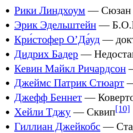
Рики Линдхоум
— Сюзан 
Эрик Эдельштейн
— Б.O.
Кри́стофер О’Да́уд
— докт
Дидрих Бадер
— Недоста
Кевин Майкл Ричардсон
—
Джеймс Патрик Стюарт
—
Джефф Беннет
— Коверт
[10]
Хейли Тджу
— Сквип
Гиллиан Джейкобс
— Ста