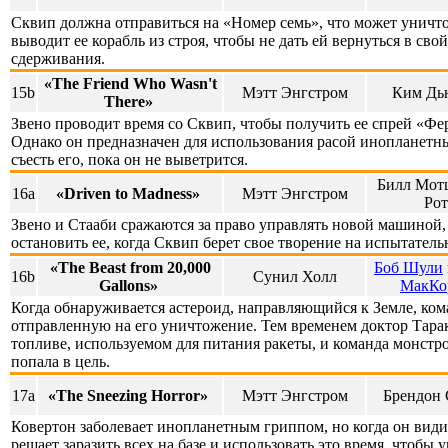
Сквип должна отправиться на «Номер семь», что может уничто
выводит ее корабль из строя, чтобы не дать ей вернуться в с
сдерживания.
«The Friend Who Wasn't
15b
Мэтт Энгстром
Ким Дь
There»
Звено проводит время со Сквип, чтобы получить ее спрей «Фер
Однако он предназначен для использования расой инопланетны
съесть его, пока он не выветрится.
Билл Мотц
16a
«Driven to Madness»
Мэтт Энгстром
Рот
Звено и Стааби сражаются за право управлять новой машиной,
остановить ее, когда Сквип берет свое творение на испытатель
«The Beast from 20,000
Боб Шули
16b
Сунил Холл
Gallons»
МакКо
Когда обнаруживается астероид, направляющийся к Земле, ком
отправленную на его уничтожение. Тем временем доктор Тарака
топливе, используемом для питания ракеты, и команда монстро
попала в цель.
17a
«The Sneezing Horror»
Мэтт Энгстром
Брендон 
Ковертон заболевает инопланетным гриппом, но когда он види
решает заразить всех на базе и использовать это время, чтобы