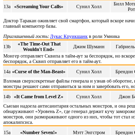
Билл Мотц
13a
«Screaming Your Calls»
Сунил Холл
Рот
Доктор Таракан оживляет свой смартфон, который вскоре начи
главный компьютер базы.
Приглашенный гость
:
Лукас Круикшанк
в роли Умника
«The Time-Out That
13b
Джим Шуманн
Габриель
Wouldn't End»
Монгер отправляет Сквипа в тайм-аут за беспорядок, но вскор
беспорядок, а Сквип отправляет его в тайм-аут.
14a
«Curse of the Man-Beast»
Сунил Холл
Брендон 
Взломав сверхсекретные файлы генерала и узнав об оборотне, 
монстры решают сами отправиться за ним и завербовать его, но
14b
«It Came from Level Z»
Сунил Холл
Джон Б
Сьюзан надоела антисанитария остальных монстров, и она реша
обнаруживают «Уровень Z», где генерал держит кучу замороже
монстров, они размораживают одного из них, чтобы тот стал
апокалипсиса.
15a
«Number Seven!»
Мэтт Энгстром
Брендон 