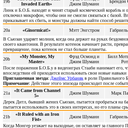
19b
Брендон 
Invaded Earth»
Джим Шуманн
Линк и Б.О.Б. находят и чинят старый космический корабль и 
отключил микрофон, чтобы они не смогли связаться с базой. 
приказывает их сбить, и монстры должны найти способ решить
20a
«Ginormicat!»
Мэтт Энгстром
Габриель
В Сьюзан ударяет молния, когда она держит на руках бездомного
своего квантония. В результате котенок начинает расти, прев
превращение, пока котенок не стал больше планеты.
«My Monster, My
Фрэд Осмонд и
Билл Мотц
20b
Master»
Джим Шуманн
Рот
После поражения Б.О.Б.у в видеоиграх Стааби нанимает его, 
впоследствии ей приходится использовать свои новые навыки
Приглашенная звезда
:
Джеймс Урбаняк
в роли Правильного Б
Примечание
: Действие этого эпизода происходит после событий
«It Came from Channel
21a
Джим Шуманн
Марк П
5»
Дерек Дитл, бывший жених Сьюзан, пытается пробраться на ба
пытается использовать это в своих интересах, но его планы ср
«It Ruled with an Iron
21b
Джим Шуманн
Габриель
Fist»
Когда Монгер уезжает на выходные, он оставляет за главного