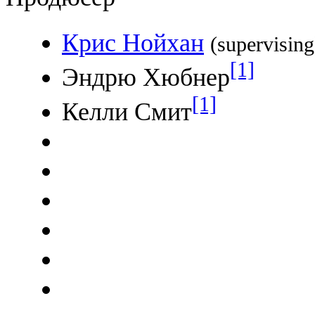
Крис Нойхан
(supervising
[1]
Эндрю Хюбнер
[1]
Келли Смит