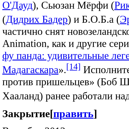
О'Дауд
), Сьюзан Мёрфи (
Ри
(
Дидрих Бадер
) и Б.О.Б.а (
Э
частично снят новозеландск
Animation, как и другие се
фу панда: удивительные лег
[14]
Мадагаскара
».
Исполните
против пришельцев» (Боб Ш
Хааланд) ранее работали на
Закрытие
[
править
]