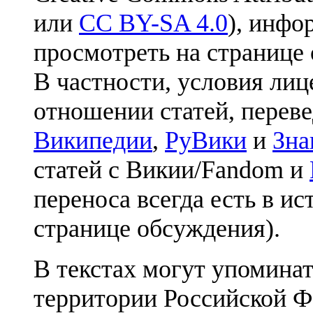
или
CC BY-SA 4.0
), инфо
просмотреть на странице 
В частности, условия лиц
отношении статей, перев
Википедии
,
РуВики
и
Зна
статей с Викии/Fandom и
переноса всегда есть в ис
странице обсуждения).
В текстах могут упоминат
территории Российской Ф