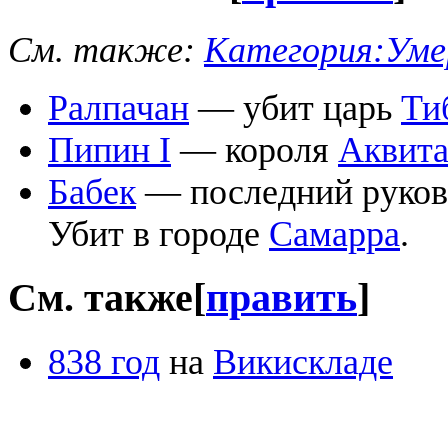
См. также:
Категория:Умер
Ралпачан
— убит царь
Ти
Пипин I
— короля
Аквит
Бабек
— последний руков
Убит в городе
Самарра
.
См. также
[
править
]
838 год
на
Викискладе