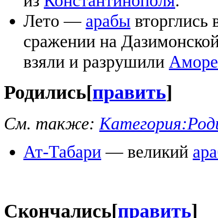
из
Константинополя
.
Лето —
арабы
вторглись 
сражении на Дазимонской
взяли и разрушили
Аморе
Родились
[
править
]
См. также:
Категория:Роди
Ат-Табари
— великий
ар
Скончались
[
править
]