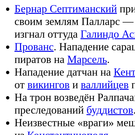
Бернар Септиманский
при
своим землям Палларс — 
изгнал оттуда
Галиндо Ас
Прованс
. Нападение сара
пиратов на
Марсель
.
Нападение датчан на
Кен
от
викингов
и
валлийцев
На трон возведён Ралпач
преследований
буддистов
Неизвестные «враги» меш