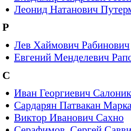
Леонид Натанович Путер
Р
Лев Хаймович Рабинович
Евгений Менделевич Рап
С
Иван Георгиевич Салони
Сардарян Патвакан Марк
Виктор Иванович Сахно
Серафимов, Сергей Савв