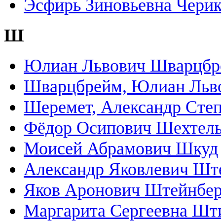
Эсфирь Зиновьевна Черик
Ш
Юлиан Львович Шварцбр
Шварцбрейм, Юлиан Льв
Шеремет, Александр Сте
Фёдор Осипович Шехтел
Моисей Абрамович Шкуд
Александр Яковлевич Шт
Яков Аронович Штейнбер
Маргарита Сергеевна Шт