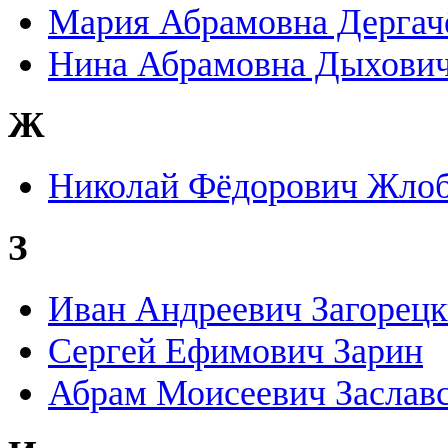
Мария Абрамовна Дергач
Нина Абрамовна Дыхови
Ж
Николай Фёдорович Жло
З
Иван Андреевич Загорец
Сергей Ефимович Зарин
Абрам Моисеевич Заслав