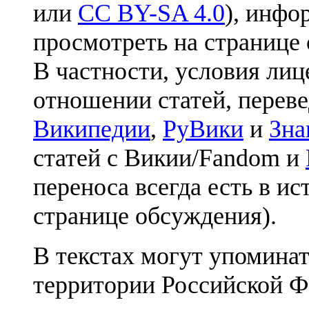
или
CC BY-SA 4.0
), инфо
просмотреть на странице 
В частности, условия лиц
отношении статей, перев
Википедии
,
РуВики
и
Зна
статей с Викии/Fandom и
переноса всегда есть в ис
странице обсуждения).
В текстах могут упоминат
территории Российской Ф