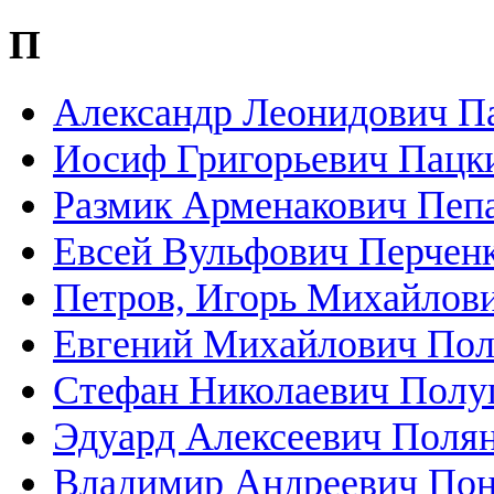
П
Александр Леонидович П
Иосиф Григорьевич Пацк
Размик Арменакович Пеп
Евсей Вульфович Перчен
Петров, Игорь Михайлов
Евгений Михайлович Пол
Стефан Николаевич Полу
Эдуард Алексеевич Поля
Владимир Андреевич По