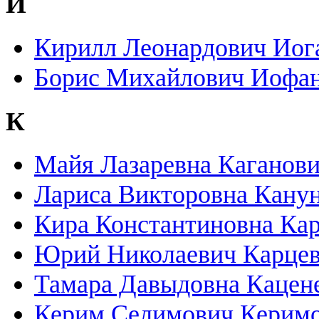
И
Кирилл Леонардович Иог
Борис Михайлович Иофа
К
Майя Лазаревна Каганов
Лариса Викторовна Кану
Кира Константиновна Ка
Юрий Николаевич Карце
Тамара Давыдовна Кацен
Керим Селимович Керим