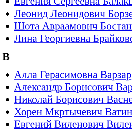
Евгения Сергеевна Бала
Леонид Леонидович Борз
Шота Авраамович Боста
Лина Георгиевна Брайков
В
Алла Герасимовна Варзар
Александр Борисович Ва
Николай Борисович Васн
Хорен Мкртычевич Вати
Евгений Виленович Виле