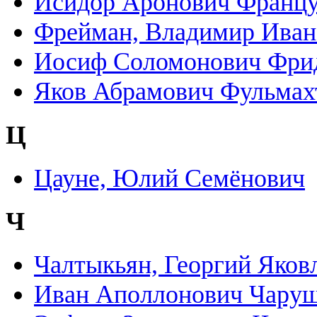
Исидор Аронович Францу
Фрейман, Владимир Иван
Иосиф Соломонович Фри
Яков Абрамович Фульмах
Ц
Цауне, Юлий Семёнович
Ч
Чалтыкьян, Георгий Яков
Иван Аполлонович Чару