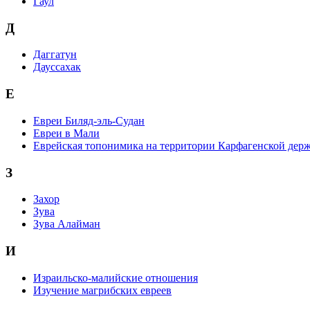
Гаул
Д
Даггатун
Дауссахак
Е
Евреи Биляд-эль-Судан
Евреи в Мали
Еврейская топонимика на территории Карфагенской дер
З
Захор
Зува
Зува Алайман
И
Израильско-малийские отношения
Изучение магрибских евреев