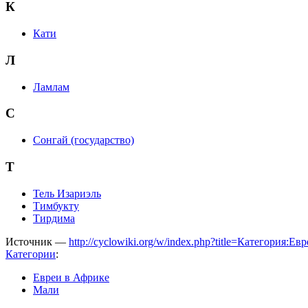
К
Кати
Л
Ламлам
С
Сонгай (государство)
Т
Тель Изариэль
Тимбукту
Тирдима
Источник —
http://cyclowiki.org/w/index.php?title=Категория:
Категории
:
Евреи в Африке
Мали