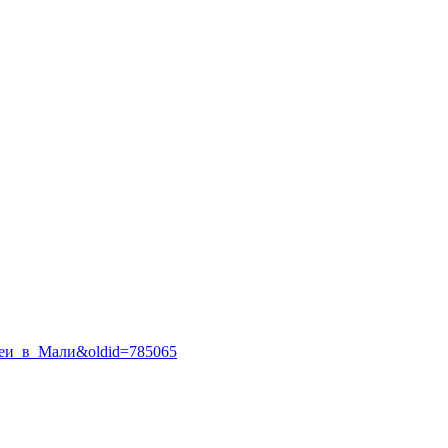
Евреи_в_Мали&oldid=785065