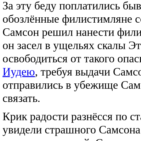
За эту беду поплатились бы
обозлённые филистимляне со
Самсон решил нанести фил
он засел в ущельях скалы Э
освободиться от такого опас
Иудею
, требуя выдачи Самсо
отправились в убежище Самс
связать.
Крик радости разнёсся по с
увидели страшного Самсона