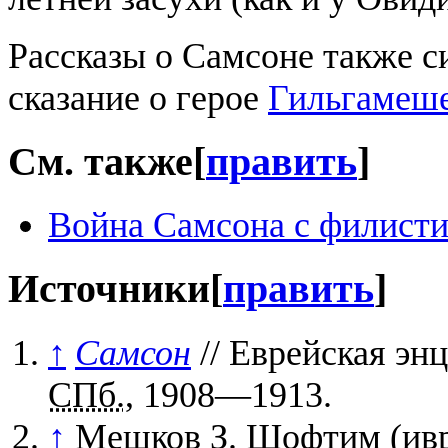
Рассказы о Самсоне также 
сказание ο герое
Гильгамеш
См. также
[
править
]
Война Самсона с филист
Источники
[
править
]
↑
Самсон
// Еврейская эн
СПб.
, 1908—1913.
↑
Мешков З. Шофтим (ивр