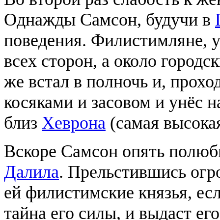
Однажды Самсон, будучи в
поведения. Филистимляне, у
всех сторон, а около городс
же встал в полночь и, прохо
косяками и засовом и унёс 
близ
Хеврона
(самая высокая
Вскоре Самсон опять полюб
Далила
. Прельстившись ог
ей филистимские князья, есл
тайна его силы, и выдаст ег