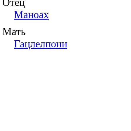
Отец
Маноах
Мать
Гацлелпони