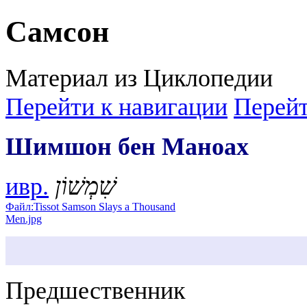
Самсон
Материал из Циклопедии
Перейти к навигации
Перейт
Шимшон бен Маноах
ивр.
שִׁמְשׁוֹן‎
Файл:Tissot Samson Slays a Thousand
Men.jpg
Предшественник