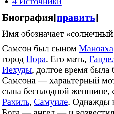
4
Источники
Биография
[
править
]
Имя обозначает «солнечный
Самсон был сыном
Маноаха
город
Цора
. Его мать,
Гацле
Иехуды
, долгое время была 
Самсона — характерный мот
сына бесплодной женщине, 
Рахиль
,
Самуиле
. Однажды 
Бога — ангел — и возвестил