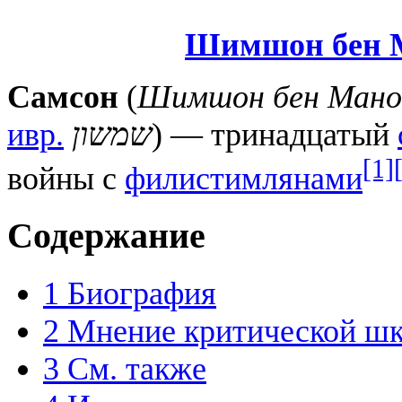
Шимшон бен 
Самсон
(
Шимшон бен Мано
ивр.
שמשון
) — тринадцатый
[1]
войны с
филистимлянами
Содержание
1
Биография
2
Мнение критической ш
3
См. также