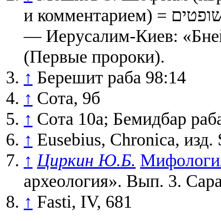
и комментарием) = שופטים / перевод и редакция З. Мешкова.
— Иерусалим-Киев: «Бней
(Первые пророки).
↑
Берешит раба 98:14
↑
Сота, 9б
↑
Сота 10а; Бемидбар раба
↑
Eusebius, Chronica, изд. 
↑
Циркин Ю.Б.
Мифологи
археология». Вып. 3. Сара
↑
Fasti, IV, 681