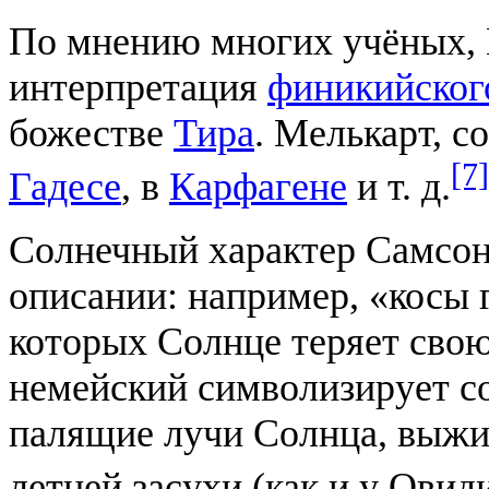
По мнению многих учёных, 
интерпретация
финикийског
божестве
Тира
. Мелькарт, с
[7]
Гадесе
, в
Карфагене
и т. д.
Солнечный характер Самсона
описании: например, «косы 
которых Солнце теряет свою
немейский символизирует со
палящие лучи Солнца, выжи
летней засухи (как и у Овид