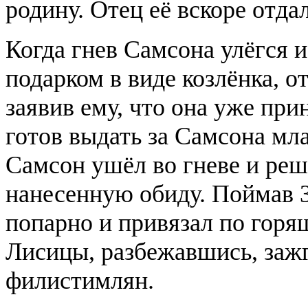
родину. Отец её вскоре отда
Когда гнев Самсона улёгся и
подарком в виде козлёнка, от
заявив ему, что она уже при
готов выдать за Самсона мл
Самсон ушёл во гневе и ре
нанесенную обиду. Поймав 3
попарно и привязал по горя
Лисицы, разбежавшись, зажг
филистимлян.