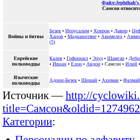
Файл:Jephthah's s
Самсон относит
Безек
•
Иерусалим
•
Хеврон
•
Давир
•
Це
Войны и битвы
Хацор
•
Мадианитяне
•
Авимелех
•
Аммо
(5)
Еврейские
Калев
•
Гофониил
•
Эхуд
•
Шамгар
•
Дебо
полководцы
•
Ивцан
•
Елон
•
Авдон
•
Самсон
•
Илий
Языческие
Адони-Безек
•
Шешай
•
Ахиман
•
Фалмай
полководцы
Источник —
http://cyclowiki
title=Самсон&oldid=1274962
Категории
:
Персоналии по алфавиту