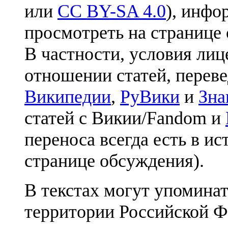
или
CC BY-SA 4.0
), инфо
просмотреть на странице 
В частности, условия лиц
отношении статей, перев
Википедии
,
РуВики
и
Зна
статей с Викии/Fandom и
переноса всегда есть в ис
странице обсуждения).
В текстах могут упоминат
территории Российской Ф