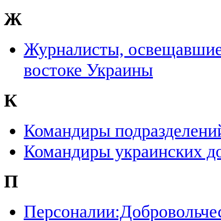
Ж
Журналисты, освещавшие
востоке Украины
К
Командиры подразделен
Командиры украинских до
П
Персоналии:Добровольчес