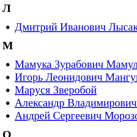
Л
Дмитрий Иванович Лысак
М
Мамука Зурабович Маму
Игорь Леонидович Манг
Маруся Зверобой
Александр Владимирови
Андрей Сергеевич Мороз
О