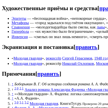
Художественные приёмы и средства
[
пр
Эпитеты
— «беспощадная война», «непокорные сердца», 
Метафоры
— «город задыхался под гнётом оккупации», «
Сравнения
— «молодогвардейцы были смелы, как
львы
»
Гипербола
— «их мужество было безграничным», «целы
Инверсия
— «смелых он знал лишь немного», «смерть п
Экранизация и постановка
[
править
]
«
Молодая гвардия
»,
режиссёр
Сергей Герасимов
,
1948 го
«
Молодая гвардия
», режиссёр
Николай Охлопков
,
Москов
Примечания
[
править
]
↑
Боборыкин В. Г. Об истории создания романа А. А. Фад
2,0
2,1
↑
Анализ романа Александра Фадеева «Молодая гв
↑
««Молодая гвардия» А. Фадеева: логика самопожертвов
↑
«А.А. Фадеев».
5,0
5,1
5,2
↑
Молодая гвардия
. КнигиТут.ру.
Проверено 20 дека
↑
Фадеев А. А. «Молодая гвардия»
. Воронежская областн