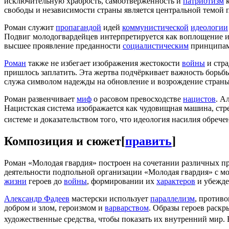
исключительную храбрость, самоотверженность и
патриотизм
к
свободы и независимости страны является центральной темой 
Роман служит
пропагандой
идей
коммунистической
идеологии
Подвиг молодогвардейцев интерпретируется как воплощение 
высшее проявление преданности
социалистическим
принципам,
Роман
также не избегает изображения жестокости
войны
и стра
пришлось заплатить. Эта жертва подчёркивает важность борьб
служа символом надежды на обновление и возрождение стран
Роман развенчивает
миф
о расовом превосходстве
нацистов
. А
Нацистская система изображается как чудовищная машина, ст
системе и доказательством того, что идеология насилия обрече
Композиция и сюжет
[
править
]
Роман «Молодая гвардия» построен на сочетании различных п
деятельности подпольной организации «Молодая гвардия» с мом
жизни
героев до
войны
, формировании их
характеров
и убежде
Александр Фадеев
мастерски использует
параллелизм
, против
добром и злом, героизмом и
варварством
. Образы героев раск
художественные средства, чтобы показать их внутренний мир