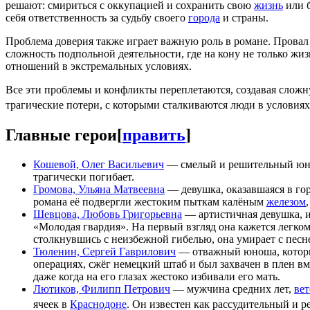
решают: смириться с оккупацией и сохранить свою
жизнь
или б
себя ответственность за судьбу своего
города
и страны.
Проблема доверия также играет важную роль в романе. Провал
сложность подпольной деятельности, где на кону не только жи
отношений в экстремальных условиях.
Все эти проблемы и конфликты переплетаются, создавая сло
трагические потери, с которыми сталкиваются люди в условия
Главные герои
[
править
]
Кошевой, Олег Васильевич
— смелый и решительный юн
трагически погибает.
Громова, Ульяна Матвеевна
— девушка, оказавшаяся в го
романа её подвергли жестоким пыткам калёным
железом
Шевцова, Любовь Григорьевна
— артистичная девушка, и
«Молодая гвардия». На первый взгляд она кажется легко
столкнувшись с неизбежной гибелью, она умирает с песне
Тюленин, Сергей Гаврилович
— отважный юноша, которы
операциях, сжёг немецкий штаб и был захвачен в плен вм
даже когда на его глазах жестоко избивали его мать.
Лютиков, Филипп Петрович
— мужчина средних лет,
вет
ячеек в
Краснодоне
. Он известен как рассудительный и 