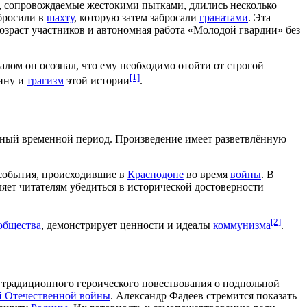
сы, сопровождаемые жестокими пытками, длились несколько
сбросили в
шахту
, которую затем забросали
гранатами
. Эта
озраст участников и автономная работа «Молодой гвардии» без
алом он осознал, что ему необходимо отойти от строгой
[1]
бину и
трагизм
этой истории
.
ьный временной период. Произведение имеет разветвлённую
ь события, происходившие в
Краснодоне
во время
войны
. В
ляет читателям убедиться в исторической достоверности
[2]
общества
, демонстрирует ценности и идеалы
коммунизма
.
 традиционного героического повествования о подпольной
й Отечественной войны
. Александр Фадеев стремится показать