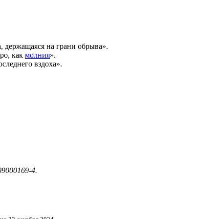
, держащаяся на грани обрыва».
ро, как
молния
».
оследнего вздоха».
09000169-4.