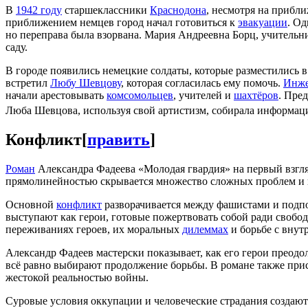
В
1942 году
старшеклассники
Краснодона
, несмотря на прибл
приближением немцев город начал готовиться к
эвакуации
. О
но переправа была взорвана. Мария Андреевна Борц, учительни
саду.
В городе появились немецкие солдаты, которые разместились в
встретил
Любу Шевцову
, которая согласилась ему помочь.
Инже
начали арестовывать
комсомольцев
, учителей и
шахтёров
. Пре
Люба Шевцова, используя свой артистизм, собирала информац
Конфликт
[
править
]
Роман
Александра Фадеева «Молодая гвардия» на первый взгля
прямолинейностью скрывается множество сложных проблем и ко
Основной
конфликт
разворачивается между фашистами и подпо
выступают как герои, готовые пожертвовать собой ради свобо
переживаниях героев, их моральных
дилеммах
и борьбе с внут
Александр Фадеев мастерски показывает, как его герои преод
всё равно выбирают продолжение борьбы. В романе также при
жестокой реальностью войны.
Суровые условия оккупации и человеческие страдания создают