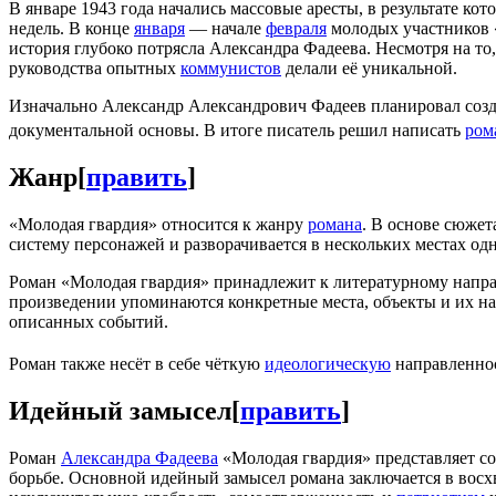
В январе 1943 года начались массовые аресты, в результате к
недель. В конце
января
— начале
февраля
молодых участников «
история глубоко потрясла Александра Фадеева. Несмотря на то
руководства опытных
коммунистов
делали её уникальной.
Изначально Александр Александрович Фадеев планировал соз
документальной основы. В итоге писатель решил написать
ром
Жанр
[
править
]
«Молодая гвардия» относится к жанру
романа
. В основе сюже
систему персонажей и разворачивается в нескольких местах од
Роман «Молодая гвардия» принадлежит к литературному нап
произведении упоминаются конкретные места, объекты и их на
описанных событий.
Роман также несёт в себе чёткую
идеологическую
направленнос
Идейный замысел
[
править
]
Роман
Александра Фадеева
«Молодая гвардия» представляет со
борьбе. Основной идейный замысел романа заключается в восх