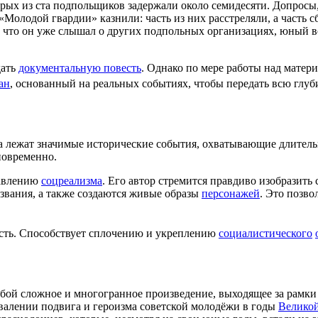
оторых из ста подпольщиков задержали около семидесяти. Допро
Молодой гвардии» казнили: часть из них расстреляли, а часть 
, что он уже слышал о других подпольных организациях, юный в
дать
документальную повесть
. Однако по мере работы над матери
ан
, основанный на реальных событиях, чтобы передать всю глу
та лежат значимые исторические события, охватывающие длител
новременно.
равлению
соцреализма
. Его автор стремится правдиво изобразит
звания, а также создаются живые образы
персонажей
. Это позво
ть. Способствует сплочению и укреплению
социалистического
бой сложное и многогранное произведение, выходящее за рамки
валении подвига и героизма советской молодёжи в годы
Велико