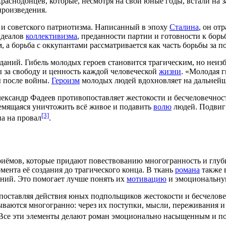
раснодонцев, которые, несмотря на свои юные годы, встали на 
произведения.
и советского патриотизма. Написанный в эпоху
Сталина
, он от
идеалов
коллективизма
, преданности партии и готовности к борь
 а борьба с оккупантами рассматривается как часть борьбы за 
даний. Гибель молодых героев становится трагическим, но не
ы за свободу и ценность каждой человеческой
жизни
. «Молодая г
ы после войны.
Героизм
молодых людей вдохновляет на дальнейшу
лександр Фадеев противопоставляет жестокости и бесчеловечно
ремящаяся уничтожить всё живое и подавить
волю
людей. Подвиг
[3]
на на провал
.
риёмов, которые придают повествованию многогранность и глу
ента её создания до трагического конца. В ткань
романа
также 
ний. Это помогает лучше понять их
мотивацию
и эмоциональну
опоставляя действия юных подпольщиков жестокости и бесчелов
рываются многогранно: через их поступки, мысли, переживания 
. Все эти элементы делают роман эмоционально насыщенным и п