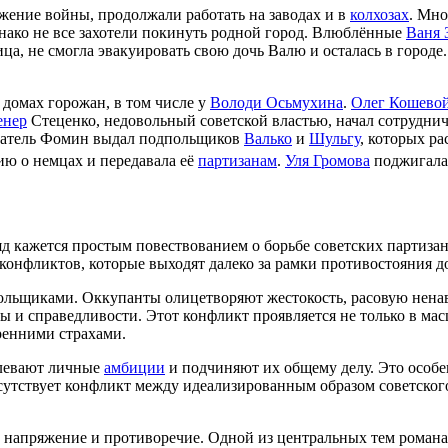
ижение войны, продолжали работать на заводах и в
колхозах
. Мно
днако не все захотели покинуть родной город. Влюблённые
Ваня 
ца, не смогла эвакуировать свою дочь Валю и осталась в городе
 домах горожан, в том числе у
Володи Осьмухина
.
Олег Кошево
нер
Стеценко, недовольный советской властью, начал сотрудни
датель Фомин выдал подпольщиков
Валько
и
Шульгу
, которых р
ию о немцах и передавала её
партизанам
.
Уля Громова
поджигала 
д кажется простым повествованием о борьбе советских партиза
нфликтов, которые выходят далеко за рамки противостояния до
льщиками. Оккупанты олицетворяют жестокость, расовую ненави
ды и справедливости. Этот конфликт проявляется не только в м
ренними страхами.
олевают личные
амбиции
и подчиняют их общему делу. Это особен
сутствует конфликт между идеализированным образом советског
 напряжение и противоречие. Одной из центральных тем романа