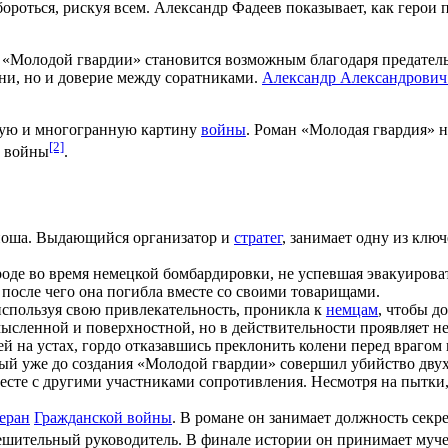
ороться, рискуя всем. Александр Фадеев показывает, как герои
 «Молодой гвардии» становится возможным благодаря предатель
зни, но и доверие между соратниками.
Александр Александрович
жную и многогранную картину
войны
. Роман «Молодая гвардия» н
[2]
х войны
.
оша. Выдающийся организатор и
стратег
, занимает одну из клю
роде во время немецкой бомбардировки, не успевшая эвакуирова
, после чего она погибла вместе со своими товарищами.
спользуя свою привлекательность, проникла к
немцам
, чтобы д
мысленной и поверхностной, но в действительности проявляет н
й на устах, гордо отказавшись преклонить колени перед врагом
й уже до создания «Молодой гвардии» совершил убийство двух
есте с другими участниками сопротивления. Несмотря на пытки, о
еран
Гражданской войны
. В романе он занимает должность секр
решительный руководитель. В финале истории он принимает муч