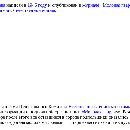
ева
написан в
1946 году
и опубликован в
журнале
«
Молодая гва
икой Отечественной войны
.
авителями Центрального Комитета
Всесоюзного Ленинского ком
 информации о подпольной организации «
Молодая гвардия
». В 
ре после этого все оставшиеся в городе подпольщики оказались
ция, созданная молодыми людьми — старшеклассниками и выпуск