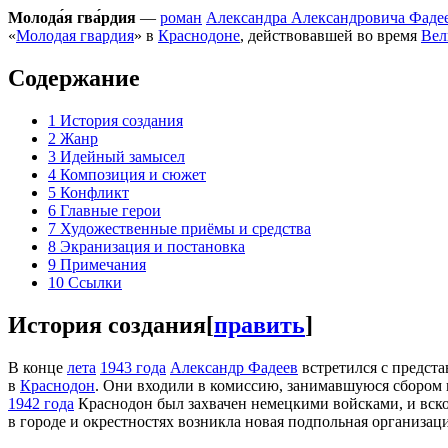
Молода́я гва́рдия
—
роман
Александра Александровича Фаде
«
Молодая гвардия
» в
Краснодоне
, действовавшей во время
Вел
Содержание
1
История создания
2
Жанр
3
Идейный замысел
4
Композиция и сюжет
5
Конфликт
6
Главные герои
7
Художественные приёмы и средства
8
Экранизация и постановка
9
Примечания
10
Ссылки
История создания
[
править
]
В конце
лета
1943 года
Александр Фадеев
встретился с предст
в
Краснодон
. Они входили в комиссию, занимавшуюся сбором
1942 года
Краснодон был захвачен немецкими войсками, и вско
в городе и окрестностях возникла новая подпольная организа