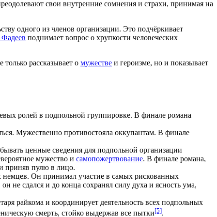
 преодолевают свои внутренние сомнения и страхи, принимая на
ству одного из членов организации. Это подчёркивает
 Фадеев
поднимает вопрос о хрупкости человеческих
е только рассказывает о
мужестве
и героизме, но и показывает
чевых ролей в подпольной группировке. В финале романа
ться. Мужественно противостояла оккупантам. В финале
обывать ценные сведения для подпольной организации
евероятное мужество и
самопожертвование
. В финале романа,
 и приняв пулю в лицо.
 немцев. Он принимал участие в самых рискованных
н не сдался и до конца сохранял силу духа и ясность ума,
етаря райкома и координирует деятельность всех подпольных
[5]
еническую смерть, стойко выдержав все пытки
.