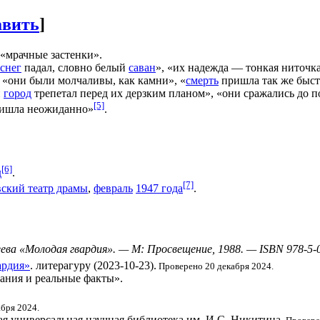
авить
]
«мрачные застенки».
снег
падал, словно белый
саван
», «их надежда — тонкая ниточка
, «они были молчаливы, как камни», «
смерть
пришла так же быст
й
город
трепетал перед их дерзким планом», «они сражались до п
[5]
ришла неожиданно»
.
[6]
д
.
[7]
ский театр драмы
,
февраль
1947 года
.
еева «Молодая гвардия». — М: Просвещение, 1988. — ISBN 978-5-
ардия»
. литерагуру (2023-10-23).
Проверено 20 декабря 2024.
ания и реальные факты».
бря 2024.
ая универсальная научная библиотека им. И.С. Никитина.