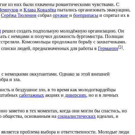
гие из них были охвачены романтическими чувствами. С
Земнухов
и
Клава Ковалёва
пытались организовать эвакуацию,
.
Серёжа Тюленин
собрал
оружие
и
боеприпасы
и спрятал их в
й
решил создать подпольную молодёжную организацию. Он
чать с немцами и получил должность бургомистра. Полицаи
асстреляли. Комсомольцы продолжали борьбу с захватчиками.
[5]
списки людей, предназначенных для работы в
Германии
.
н с немецкими оккупантами. Однако за этой внешней
бра и зла.
сть и бездушное зло, в то время как молодогвардейцы
асштабных
саботажных
акциях и
диверсиях
, но и в личных
но заметно в тех моментах, когда они могли бы спастись, но
о общества, основанным на
социалистических
идеалах, и
 является проблема выбора и ответственности. Молодые люди