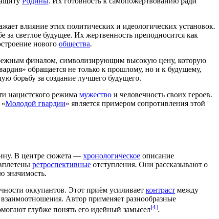
защиту
Родины
. Их готовность к самопожертвованию ради
ражает влияние этих политических и идеологических установок.
бе за светлое будущее. Их жертвенность преподносится как
построение нового
общества
.
избежным финалом, символизирующим высокую цену, которую
вардия» обращается не только к прошлому, но и к будущему,
ю борьбу за создание лучшего будущего.
сти нацистского режима
мужество
и человечность своих героев.
 «
Молодой гвардии
» является примером сопротивления этой
бину. В центре сюжета —
хронологическое
описание
вплетены
ретроспективные
отступления. Они рассказывают о
ю значимость.
ечности оккупантов. Этот приём усиливает
контраст
между
и взаимоотношения. Автор применяет разнообразные
[4]
омогают глубже понять его идейный замысел
.