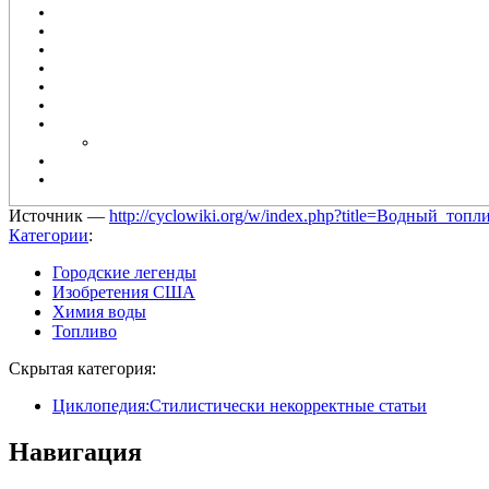
Источник —
http://cyclowiki.org/w/index.php?title=Водный_
Категории
:
Городские легенды
Изобретения США
Химия воды
Топливо
Скрытая категория:
Циклопедия:Стилистически некорректные статьи
Навигация