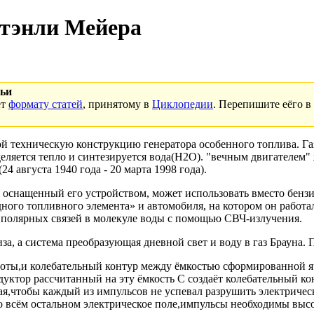
тэнли Мейера
тьи
ет
формату статей
, принятому в
Циклопедии
. Перепишите е
ё
го
в 
ой техническую конструкцию генератора особенного топлива. Га
ляется тепло и синтезируется вода(Н2О). "вечным двигателем" 
августа 1940 года - 20 марта 1998 года).
 оснащенный его устройством, может использовать вместо бензин
ого топливного элемента» и автомобиля, на котором он работа
и полярных связей в молекуле воды с помощью СВЧ-излучения.
иза, а система преобразующая дневной свет и воду в газ Брауна.
тоты,и колебательный контур между ёмкостью сформированной я
уктор рассчитанный на эту ёмкость C создаёт колебательный ко
ая,чтобы каждый из импульсов не успевал разрушить электричес
во всём остальном электрическое поле,импульсы необходимы высо