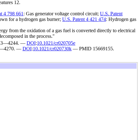
atures 12.
nt 4 798 661
: Gas generator voltage control circuit;
U.S. Patent
down for a hydrogen gas burner;
U.S. Patent 4 421 474
: Hydrogen gas
rgy from the oxidation of a gas fuel is converted directly to electrical
s decomposed in the process."
4243—4244. —
DOI
:
10.1021/cr020705e
45—4270. —
DOI
:
10.1021/cr020730k
— PMID 15669155.