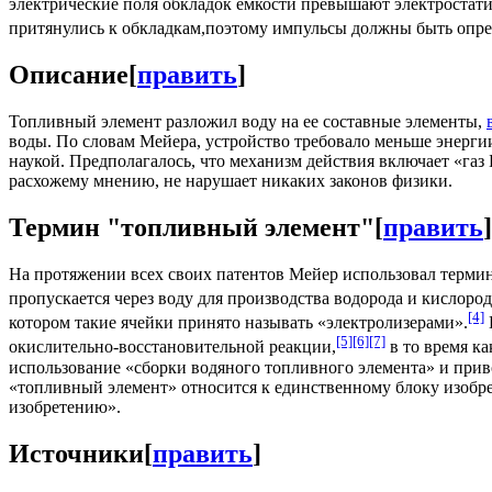
электрические поля обкладок ёмкости превышают электростати
притянулись к обкладкам,поэтому импульсы должны быть опре
Описание
[
править
]
Топливный элемент разложил воду на ее составные элементы,
воды. По словам Мейера, устройство требовало меньше энерги
наукой. Предполагалось, что механизм действия включает «газ 
расхожему мнению, не нарушает никаких законов физики.
Термин "топливный элемент"
[
править
]
На протяжении всех своих патентов Мейер использовал термин
пропускается через воду для производства водорода и кислород
[4]
котором такие ячейки принято называть «электролизерами».
[5]
[6]
[7]
окислительно-восстановительной реакции,
в то время ка
использование «сборки водяного топливного элемента» и приво
«топливный элемент» относится к единственному блоку изобрет
изобретению».
Источники
[
править
]