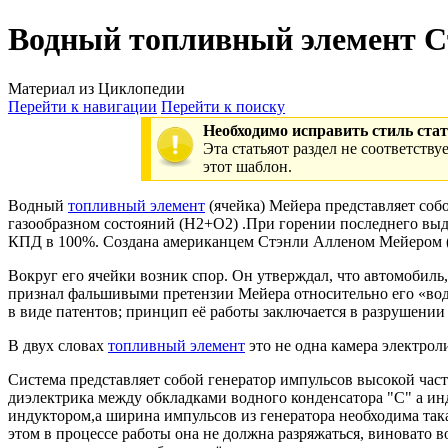
Водный топливный элемент С
Материал из Циклопедии
Перейти к навигации
Перейти к поиску
Необходимо исправить стиль ста
Эт
а статья
от раздел
не соответству
этот шаблон.
Водный
топливный элемент
(ячейка) Мейера представляет соб
газообразном состояний (Н2+О2) .При горении последнего выде
КПД в 100%. Создана американцем Стэнли Алленом Мейером (24 
Вокруг его ячейки возник спор. Он утверждал, что автомобиль,
признал фальшивыми претензии Мейера относительно его «водн
в виде патентов; принцип её работы заключается в разрушени
В двух словах
топливный элемент
это не одна камера электрол
Система представляет собой генератор импульсов высокой час
диэлектрика между обкладками водного конденсатора "C" а инд
индуктором,а ширина импульсов из генератора необходима так
этом в процессе работы она не должна разряжаться, виновато 