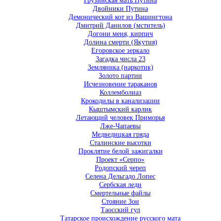
Грузинская мать Путина
Двойники Путина
Демонический кот из Вашингтона
Дмитрий Данилов (мститель)
Догони меня, кирпич
Долина смерти (Якутия)
Егоровское зеркало
Загадка числа 23
Земляника (наркотик)
Золото партии
Исчезновение тараканов
Коллемболиаз
Крокодилы в канализации
Кыштымский карлик
Летающий человек Приморья
Лже-Чапаевы
Медведицкая гряда
Сталинские высотки
Проклятие белой зажигалки
Проект «Серпо»
Родопский череп
Селена Дельгадо Лопес
Сербская леди
Смертельные файлы
Стояние Зои
Таосский гул
Татарское происхождение русского мата