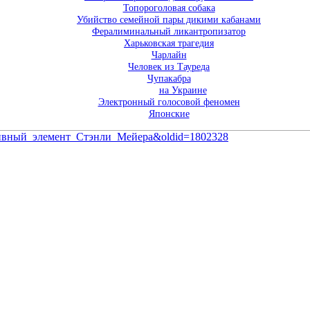
Топороголовая собака
Убийство семейной пары дикими кабанами
Фералиминальный ликантропизатор
Харьковская трагедия
Чарлайн
Человек из Тауреда
Чупакабра
на Украине
Электронный голосовой феномен
Японские
топливный_элемент_Стэнли_Мейера&oldid=1802328