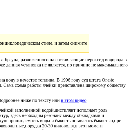
энциклопедическом стиле, и затем снимите
за Брауна, разложенного на составляющие пероксид водорода в
же данная установка не является, по причине не максимального
а воду в качестве топлива. В 1996 году суд штата Огайо
л. Сама схема работы ячейки представлена широкому обществу
 Подробнее ниже по тексту или
в этом видео
чейкой заполненной водой,дистилянт исполняет роль
нтур, здесь необходим резонанс между обкладками и
кую проницаемость воды и ёмкость оставалась ёмкостью,при
ковольтные,порядка 20-30 киловольт,в этот момент