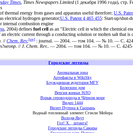
nday Times
,
Times Newspapers Limited
(1 декабря 1996 года), стр. Fe
as
 of thermal energy from gases and apparatus useful therefore;
U.S. Pate
as electrical hydrogen generator;
U.S. Patent 4 465 455
: Start-up/shut-
or internal combustion engine
ess
, 2004) defines
fuel cell
as an "Electric cell in which the chemical ene
 an electric current through a conducting solution or molten salt that i
[en]
.
//
Chem. Rev.
: journal. — 2004. — том 104. — № 10. — С. 
rs?
неопр.
//
J. Chem. Rev.
. — 2004. — том 104. — № 10. — С. 42
Городские легенды
Аномальная зона
Артефакты в WikiSky
Блуждающая аудитория МГУ
Болескин дом
Версия живых НЛО
Взрыв сероводорода в Чёрном море
Видео 1444
Визит Путина в Сызрань
Водный топливный элемент Стэнли Мейера
Володя-Якут
Гол! Х.., штанга!
Городские легенды Самары