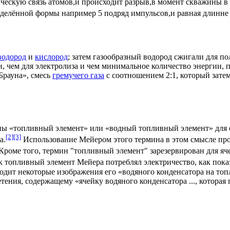
ческую связь атомов,и происходит разрыв,в момент скважины в
делённой формы например 5 подряд импульсов,и равная длинне 
водород
и
кислород
; затем газообразный водород сжигали для п
и, чем для электролиза и чем минимальное количество энергии,
Брауна», смесь
гремучего газа
с соотношением 2:1, который зате
ы «топливный элемент» или «водный топливный элемент» для об
[2]
[3]
а.
Использование Мейером этого термина в этом смысле про
Кроме того, термин "топливный элемент" зарезервирован для яче
к топливный элемент Мейера потреблял электричество, как показ
дит некоторые изображения его «водяного конденсатора на топл
ения, содержащему «ячейку водяного конденсатора ..., которая 