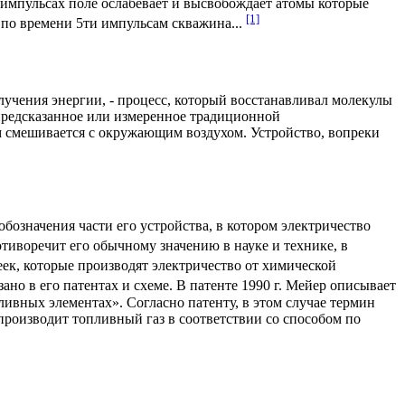
 импульсах поле ослабевает и высвобождает атомы которые
[1]
по времени 5ти импульсам скважина...
олучения энергии, - процесс, который восстанавливал молекулы
 предсказанное или измеренное традиционной
м смешивается с окружающим воздухом. Устройство, вопреки
означения части его устройства, в котором электричество
тиворечит его обычному значению в науке и технике, в
ек, которые производят электричество от химической
ано в его патентах и схеме. В патенте 1990 г. Мейер описывает
ивных элементах». Согласно патенту, в этом случае термин
производит топливный газ в соответствии со способом по