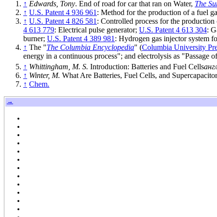
↑
Edwards, Tony
. End of road for car that ran on Water,
The Su
↑
U.S. Patent 4 936 961
: Method for the production of a fuel g
↑
U.S. Patent 4 826 581
: Controlled process for the production
4 613 779
: Electrical pulse generator;
U.S. Patent 4 613 304
: G
burner;
U.S. Patent 4 389 981
: Hydrogen gas injector system f
↑
The "
The Columbia Encyclopedia
" (
Columbia University Pr
energy in a continuous process"; and electrolysis as "Passage of
↑
Whittingham, M. S.
Introduction: Batteries and Fuel Cells
англ
↑
Winter, M.
What Are Batteries, Fuel Cells, and Supercapacito
↑
Chem.
→