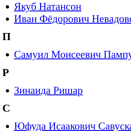
Якуб Натансон
Иван Фёдорович Невадов
П
Самуил Моисеевич Памп
Р
Зинаида Ришар
С
Юфуда Исаакович Савуск