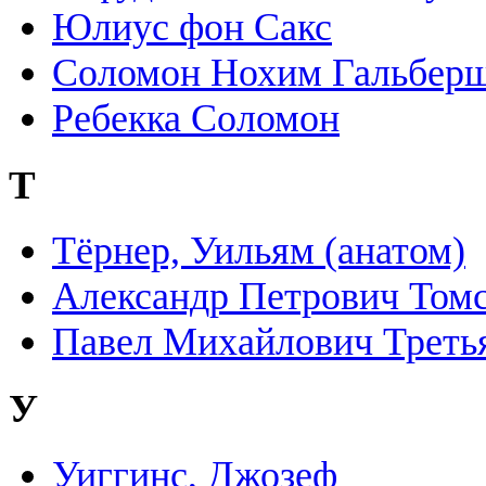
Юлиус фон Сакс
Соломон Нохим Гальбер
Ребекка Соломон
Т
Тёрнер, Уильям (анатом)
Александр Петрович Том
Павел Михайлович Треть
У
Уиггинс, Джозеф