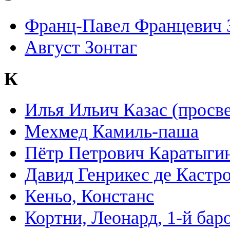
Франц-Павел Францевич 
Август Зонтаг
К
Илья Ильич Казас (просв
Мехмед Камиль-паша
Пётр Петрович Каратыги
Давид Генрикес де Кастр
Кеньо, Констанс
Кортни, Леонард, 1-й бар