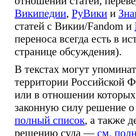
отношении статей, перев
Википедии
,
РуВики
и
Зна
статей с Викии/Fandom и
переноса всегда есть в ис
странице обсуждения).
В текстах могут упоминат
территории Российской Ф
или в отношении которых
законную силу решение о
полный список
, а также 
решению суда —
см. пол