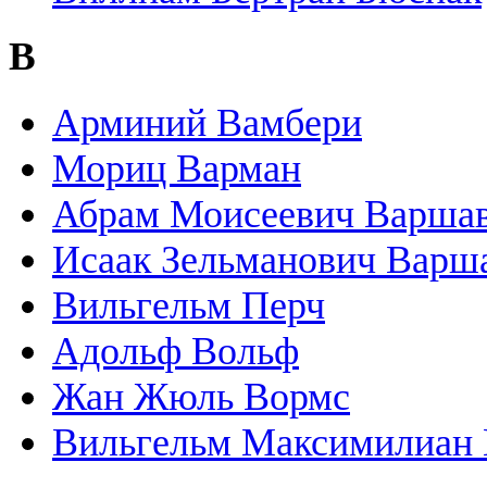
В
Арминий Вамбери
Мориц Варман
Абрам Моисеевич Варша
Исаак Зельманович Варш
Вильгельм Перч
Адольф Вольф
Жан Жюль Вормс
Вильгельм Максимилиан