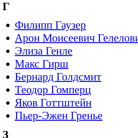
Г
Филипп Гаузер
Арон Моисеевич Гелелов
Элиза Генле
Макс Гирш
Бернард Голдсмит
Теодор Гомперц
Яков Готтштейн
Пьер-Эжен Гренье
З