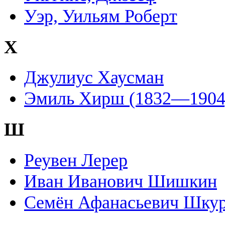
Уэр, Уильям Роберт
Х
Джулиус Хаусман
Эмиль Хирш (1832—1904
Ш
Реувен Лерер
Иван Иванович Шишкин
Семён Афанасьевич Шку