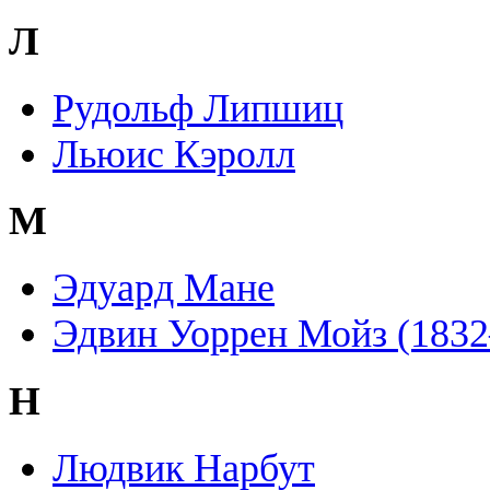
Л
Рудольф Липшиц
Льюис Кэролл
М
Эдуард Мане
Эдвин Уоррен Мойз (183
Н
Людвик Нарбут