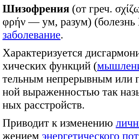
Шизофрения
(от греч. σχίζω
φρήν — ум, ра­зум) (бо­лезнь
заболевание
.
Ха­рак­те­ри­зуется дис­гар­мо­н
хических функ­ций (
мыш­ле­н
тель­ным не­пре­рыв­ным или пр
ной вы­ра­жен­но­стью так наз
ных рас­стройств.
При­во­дит к из­ме­не­нию
лич­н
же­ни­ем
энер­ге­тического по­т