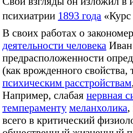
Свои взгляды он изложил в 
психиатрии
1893 года
«Курс
В своих работах о закономе
деятельности человека
Иван 
предрасположенности опре
(как врожденного свойства, 
психическим расстройствам
Например, слабая
нервная с
темпераменту
меланхолика
,
всего в критический физиол
общественный жизненный пе