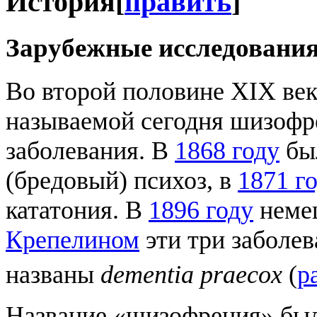
История
[
править
]
Зарубежные исследовани
Во второй половине XIX век
называемой сегодня шизофр
заболевания. В
1868 году
бы
(бредовый) психоз, в
1871 г
кататония. В
1896 году
неме
Крепелином
эти три заболев
названы
dementia praecox
(
р
Название «шизофрения» бы