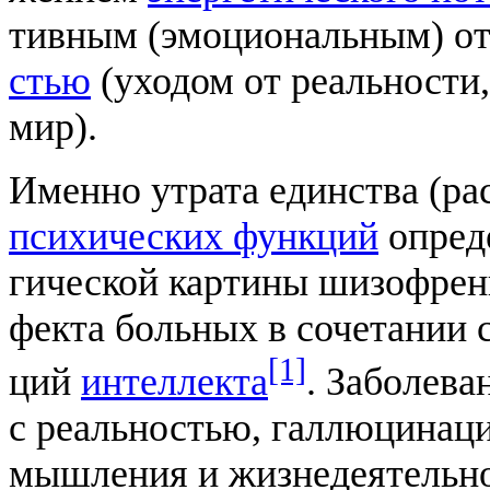
тив­ным (эмо­цио­наль­ным) от
стью
(ухо­дом от ре­аль­но­сти
мир).
Имен­но ут­ра­та един­ст­ва (рас
пси­хических функ­ций
оп­ре­д
гической кар­ти­ны шизофрении
фек­та боль­ных в со­че­та­нии
[1]
ций
ин­тел­лек­та
. Заболева
с реальностью, галлюцинац
мышления и жизнедеятельно