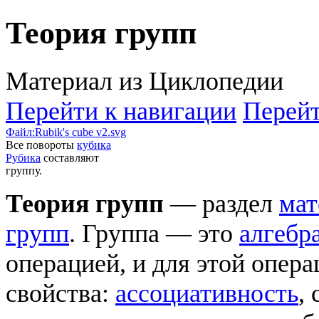
Теория групп
Материал из Циклопедии
Перейти к навигации
Перейт
Файл:Rubik's cube v2.svg
Все повороты
кубика
Рубика
составляют
группу.
Теория групп
— раздел
мат
групп
. Группа — это
алгебр
операцией, и для этой опе
свойства:
ассоциативность
,