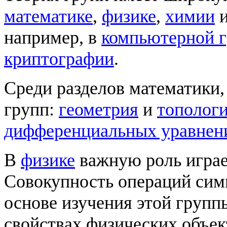
математике
,
физике
,
химии
и
например, в
компьютерной 
криптографии
.
Среди разделов математики,
групп:
геометрия
и
тополог
дифференциальных уравнен
В
физике
важную роль играе
Совокупность операций симм
основе изучения этой груп
свойствах физических объек