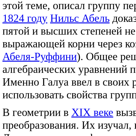
этой теме, описал группу пе
1824 году
Нильс Абель
доказ
пятой и высших степеней н
выражающей корни через ко
Абеля-Руффини
). Общее ре
алгебраических уравнений 
Именно Галуа ввел в своих 
использовать свойства групп
В геометрии в
XIX веке
вызв
преобразования. Их изучал, 