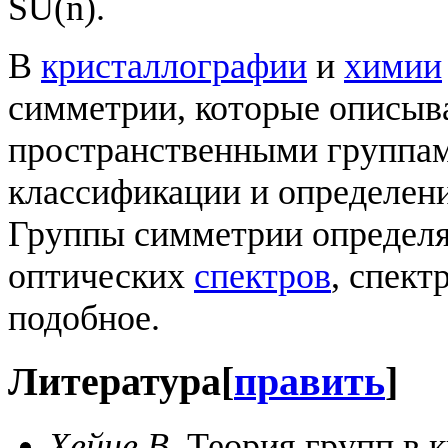
SU(n).
В
кристаллографии
и
химии
симметрии, которые описыв
пространственными группам
классификации и определен
Группы симметрии определя
оптических
спектров
, спект
подобное.
Литература
[
править
]
Хейне В.
Теория групп в к