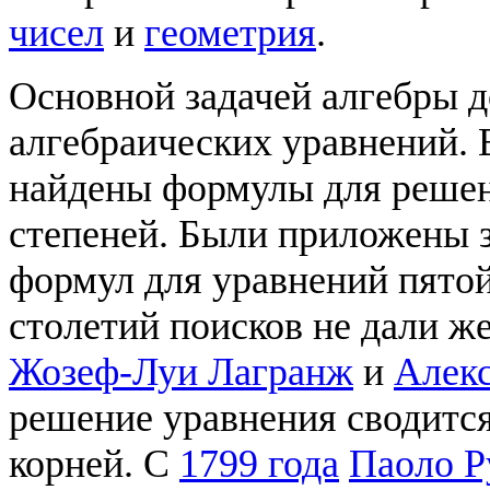
чисел
и
геометрия
.
Основной задачей алгебры 
алгебраических уравнений.
найдены формулы для решен
степеней. Были приложены 
формул для уравнений пятой
столетий поисков не дали ж
Жозеф-Луи Лагранж
и
Алек
решение уравнения сводитс
корней. С
1799 года
Паоло 