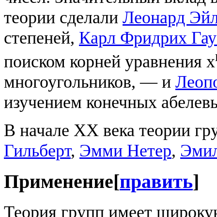
теории сделали
Леонард Эй
степеней,
Карл Фридрих Гау
поиском корней уравнения х
многоугольников, — и
Леоп
изучением конечных абелевы
В начале XX века теории г
Гильберт
,
Эмми Нетер
,
Эмил
Применение
[
править
]
Теория групп имеет широку