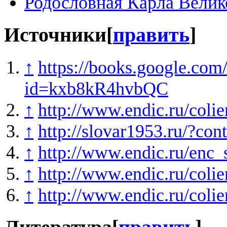
Родословная Карла Велик
Источники
[
править
]
↑
https://books.google.co
id=kxb8kR4hvbQC
↑
http://www.endic.ru/colie
↑
http://slovar1953.ru/?c
↑
http://www.endic.ru/enc_
↑
http://www.endic.ru/colie
↑
http://www.endic.ru/colie