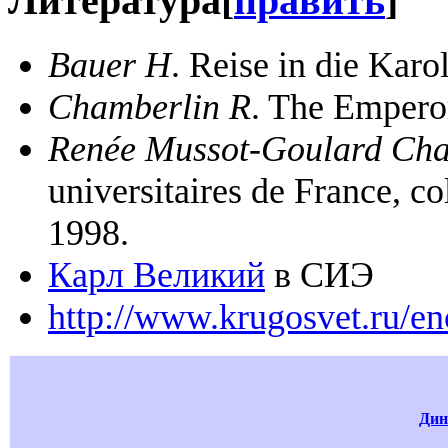
Литература
[
править
]
Bauer H
. Reise in die Karo
Chamberlin R
. The Emper
Renée Mussot-Goulard Ch
universitaires de France, co
1998.
Карл Великий
в СИЭ
http://www.krugosvet.ru/
Дин