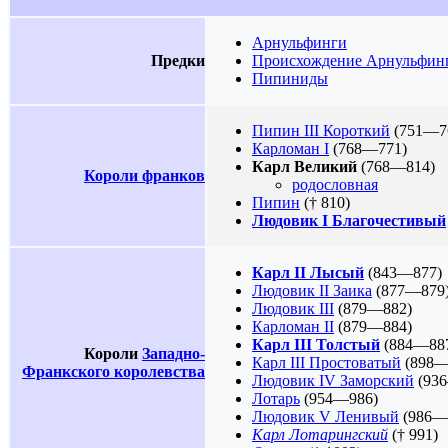
Арнульфинги
Предки
Происхождение Арнульфин
Пипиниды
Пипин III Короткий
(751—7
Карломан I
(768—771)
Карл Великий
(768—814)
Короли франков
родословная
Пипин
(† 810)
Людовик I Благочестивый
Карл II Лысый
(843—877)
Людовик II Заика
(877—879
Людовик III
(879—882)
Карломан II
(879—884)
Карл III Толстый
(884—88
Короли
Западно-
Карл III Простоватый
(898—
Франкского королевства
Людовик IV Заморский
(93
Лотарь
(954—986)
Людовик V Ленивый
(986—
Карл Лотарингский
(† 991)