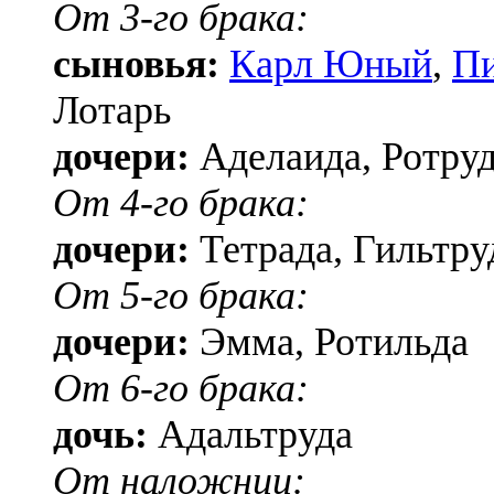
От 3-го брака:
сыновья:
Карл Юный
,
П
Лотарь
дочери:
Аделаида, Ротруд
От 4-го брака:
дочери:
Тетрада, Гильтру
От 5-го брака:
дочери:
Эмма, Ротильда
От 6-го брака:
дочь:
Адальтруда
От наложниц: