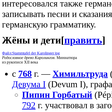
интересовался также герма
записывать песни и сказания
германскую грамматику.
Жёны и дети
[
править
]
Файл:Stammtafel der Karolinger.jpg
Родословное древо Каролингов
. Миниатюра
из рукописи XII века
с
768
г. —
Химильтруда
(
Девума I
(Devum I), графа
Пипин Горбатый
(Pép
792
г. участвовал в заг