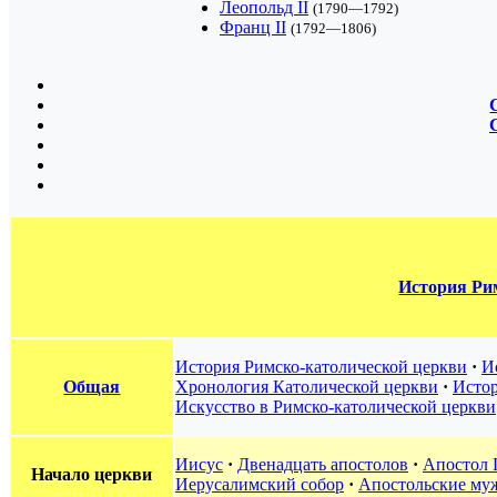
Леопольд II
(1790—1792)
Франц II
(1792—1806)
История Ри
История Римско-католической церкви
·
И
Общая
Хронология Католической церкви
·
Истор
Искусство в Римско-католической церкви
Иисус
·
Двенадцать апостолов
·
Апостол 
Начало церкви
Иерусалимский собор
·
Апостольские му