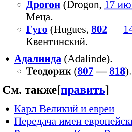
Дрогон
(Drogon,
17 ию
Меца.
Гуго
(Hugues,
802
—
1
Квентинский.
Адалинда
(Adalinde).
Теодорик
(
807
—
818
).
См. также
[
править
]
Карл Великий и евреи
Передача имен европейск