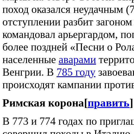
поход оказался неудачным (7
отступлении разбит загоном
командовал арьергардом, по
более поздней «Песни о Рол
населенные
аварами
террито
Венгрии. В
785 году
завоев
происходят кампании против
Римская корона
[
править
]
В 773 и 774 годах по пригл
совершил походы в Италию,