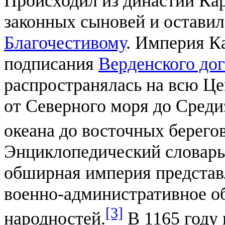
Происходил из династии Ка
законных сыновей и остави
Благочестивому
. Империя К
подписания
Верденского до
распространялась на всю Ц
от Северного моря до Среди
океана до восточных берего
Энциклопедический словарь 
обширная империя представ
военно-административное об
[3]
народностей.
В 1165 году