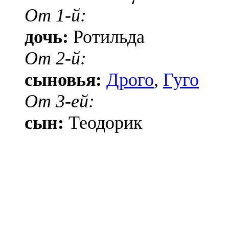
От 1-й:
дочь:
Ротильда
От 2-й:
сыновья:
Дрого
,
Гуго
От 3-ей:
сын:
Теодорик