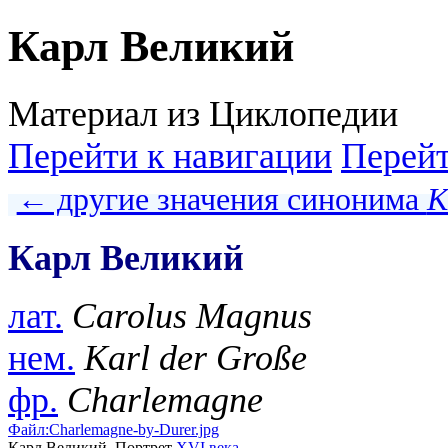
Карл Великий
Материал из Циклопедии
Перейти к навигации
Перейт
← другие значения синонима
К
Карл Великий
лат.
Carolus Magnus
нем.
Karl der Große
фр.
Charlemagne
Файл:Charlemagne-by-Durer.jpg
Карл Великий. Портрет
XVI века
.