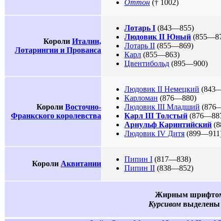
Оттон
(† 1002)
Лотарь I
(843—855)
Людовик II Юный
(855—87
Короли
Италии,
Лотарь II
(855—869)
Лотарингии и Прованса
Карл
(855—863)
Цвентибольд
(895—900)
Людовик II Немецкий
(843—
Карломан
(876—880)
Короли
Восточно-
Людовик III Младший
(876
Франкского королевства
Карл III Толстый
(876—88
Арнульф Каринтийский
(8
Людовик IV Дитя
(899—911
Пипин I
(817—838)
Короли
Аквитании
Пипин II
(838—852)
Жирным шрифто
Курсивом
выделены 