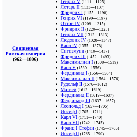
Генрих V
(1111—1125)
Лотарь II
(1133—1137)
Фридрих I
(1155—1190)
Генрих VI
(1190—1197)
Оттон IV
(1209—1215)
Фридрих II
(1220—1225)
Генрих VII
(1312—1313)
Людовик IV
(1328—1347)
Карл IV
(1355—1378)
Священная
Сигизмунд
(1410—1437)
Римская империя
Фридрих III
(1452—1493)
(962—1806)
Максимилиан I
(1508—1519)
Карл V
(1530—1556)
Фердинанд I
(1556—1564)
Максимилиан II
(1564—1576)
Рудольф II
(1576—1612)
Матвей
(1612—1619)
Фердинанд II
(1619—1637)
Фердинанд III
(1637—1657)
Леопольд I
(1657—1705)
Иосиф I
(1705—1711)
Карл VI
(1711—1740)
Карл VII
(1742—1745)
Франц I Стефан
(1745—1765)
Иосиф II
(1765—1790)