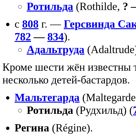
Ротильда
(Rothilde,
?
с
808
г. —
Герсвинда Са
782
—
834
).
Адальтруда
(Adaltrude
Кроме шести жён известны 
несколько детей-бастардов.
Мальтегарда
(Maltegarde
Ротильда
(Рудхильд) (
Регина
(Régine).