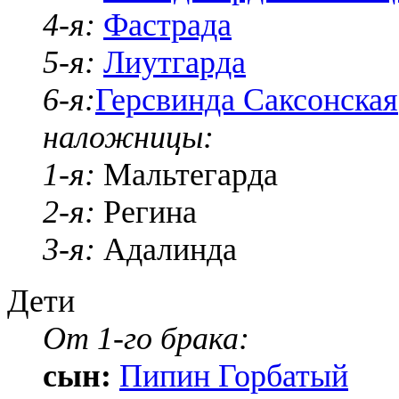
4-я:
Фастрада
5-я:
Лиутгарда
6-я:
Герсвинда Саксонская
наложницы:
1-я:
Мальтегарда
2-я:
Регина
3-я:
Адалинда
Дети
От 1-го брака:
сын:
Пипин Горбатый