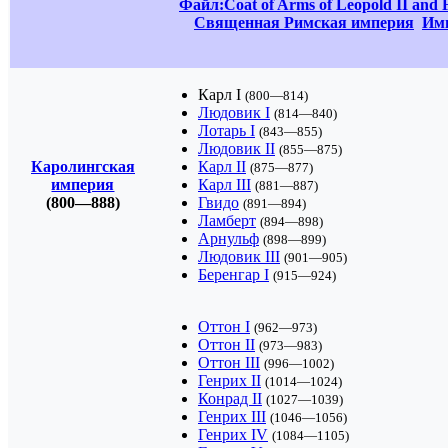
Файл:Coat of Arms of Leopold II and F
Священная Римская империя
Имп
Карл I
(800—814)
Людовик I
(814—840)
Лотарь I
(843—855)
Людовик II
(855—875)
Каролингская
Карл II
(875—877)
империя
Карл III
(881—887)
(800—888)
Гвидо
(891—894)
Ламберт
(894—898)
Арнульф
(898—899)
Людовик III
(901—905)
Беренгар I
(915—924)
Оттон I
(962—973)
Оттон II
(973—983)
Оттон III
(996—1002)
Генрих II
(1014—1024)
Конрад II
(1027—1039)
Генрих III
(1046—1056)
Генрих IV
(1084—1105)