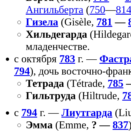
Ангильберта
(
750
—
81
Гизела
(Gisèle,
781
—
Хильдегарда
(Hildegar
младенчестве.
с октября
783
г. —
Фастр
794
), дочь восточно-фран
Тетрада
(Tétrade,
785
Гильтруда
(Hiltrude,
7
с
794
г. —
Лиутгарда
(Li
Эмма
(Emme,
? —
837