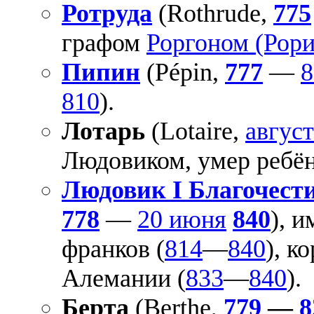
Ротруда
(Rothrude,
775
графом
Роргоном (Рори
Пипин
(Pépin,
777
—
8
810
).
Лотарь
(Lotaire,
август
Людовиком, умер ребё
Людовик I Благочест
778
—
20 июня
840
), и
франков (
814
—
840
), к
Алемании (
833
—
840
).
Берта
(Berthe,
779
—
8