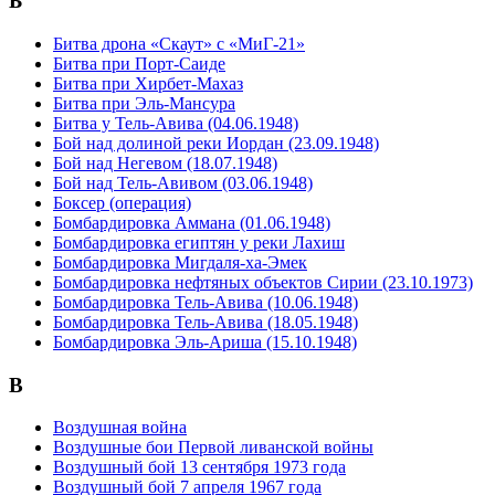
Б
Битва дрона «Скаут» с «МиГ-21»
Битва при Порт-Саиде
Битва при Хирбет-Махаз
Битва при Эль-Мансура
Битва у Тель-Авива (04.06.1948)
Бой над долиной реки Иордан (23.09.1948)
Бой над Негевом (18.07.1948)
Бой над Тель-Авивом (03.06.1948)
Боксер (операция)
Бомбардировка Аммана (01.06.1948)
Бомбардировка египтян у реки Лахиш
Бомбардировка Мигдаля-ха-Эмек
Бомбардировка нефтяных объектов Сирии (23.10.1973)
Бомбардировка Тель-Авива (10.06.1948)
Бомбардировка Тель-Авива (18.05.1948)
Бомбардировка Эль-Ариша (15.10.1948)
В
Воздушная война
Воздушные бои Первой ливанской войны
Воздушный бой 13 сентября 1973 года
Воздушный бой 7 апреля 1967 года