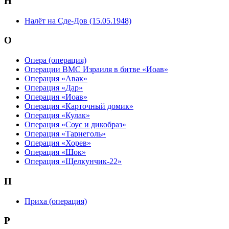
Н
Налёт на Сде-Дов (15.05.1948)
О
Опера (операция)
Операции ВМС Израиля в битве «Иоав»
Операция «Авак»
Операция «Дар»
Операция «Иоав»
Операция «Карточный домик»
Операция «Кулак»
Операция «Соус и дикобраз»
Операция «Тарнеголь»
Операция «Хорев»
Операция «Шок»
Операция «Щелкунчик-22»
П
Приха (операция)
Р