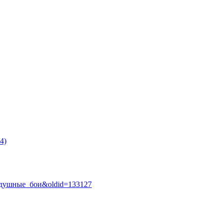
4)
:Воздушные_бои&oldid=133127