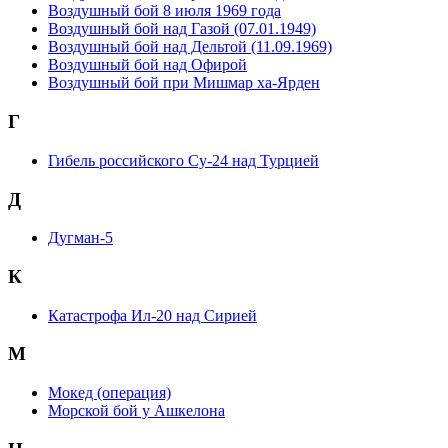
Воздушный бой 8 июля 1969 года
Воздушный бой над Газой (07.01.1949)
Воздушный бой над Дельтой (11.09.1969)
Воздушный бой над Офирой
Воздушный бой при Мишмар ха-Ярден
Г
Гибель российского Су-24 над Турцией
Д
Дугман-5
К
Катастрофа Ил-20 над Сирией
М
Мокед (операция)
Морской бой у Ашкелона