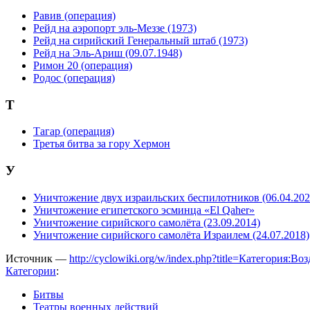
Равив (операция)
Рейд на аэропорт эль-Меззе (1973)
Рейд на сирийский Генеральный штаб (1973)
Рейд на Эль-Ариш (09.07.1948)
Римон 20 (операция)
Родос (операция)
Т
Тагар (операция)
Третья битва за гору Хермон
У
Уничтожение двух израильских беспилотников (06.04.202
Уничтожение египетского эсминца «El Qaher»
Уничтожение сирийского самолёта (23.09.2014)
Уничтожение сирийского самолёта Израилем (24.07.2018)
Источник —
http://cyclowiki.org/w/index.php?title=Категория
Категории
:
Битвы
Театры военных действий