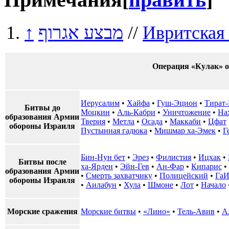
↑
מבצע אגרוף
//
Ивритская
Операция «Кулак» о
Иерусалим
•
Хайфа
•
Гуш-Эцион
•
Тират
Битвы до
Моцкин
•
Аль-Кабри
•
Уничтожение
•
На
образования Армии
Тверия
•
Метла
•
Осада
•
Маккаби
•
Цфат
обороны Израиля
Пустынная гадюка
•
Мишмар ха-Эмек
•
Г
Бин-Нун бет
•
Эрез
•
Филистия
•
Ицхак
•
Битвы после
ха-Ярден
•
Эйн-Гев
•
Ан-Фар
•
Кипарис
•
образования Армии
•
Смерть захватчику
•
Полицейский
•
Га
обороны Израиля
•
Аилабун
•
Хула
•
Шмоне
•
Лот
•
Начало
Морские сражения
Морские битвы
•
«Лино»
•
Тель-Авив
•
А