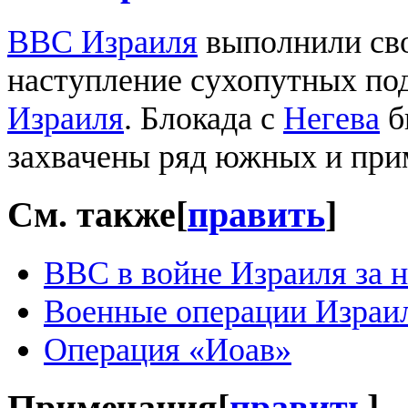
ВВС Израиля
выполнили св
наступление сухопутных по
Израиля
. Блокада с
Негева
б
захвачены ряд южных и при
См. также
[
править
]
ВВС в войне Израиля за 
Военные операции Израил
Операция «Иоав»
Примечания
[
править
]