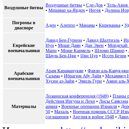
Воздушные битвы
•
Сде-Дов
•
Тель-Авив 
Воздушные битвы
•
Мишмар ха-Ярден
•
Негев
•
Долина Иор
Погромы в
Аден
•
Алеппо
•
Манама
•
Киренаика
•
Уд
диаспоре
Давид Бен-Гурион
•
Давид Шалтиэль
•
Иц
Еврейские
Нун
•
Моше Даян
•
Дан Эвен
•
Мордехай
военачальники
Манн
•
Моше Кармель
•
Шломо Шамир
•
Шауль Бен-Цви
•
Цви Цур
•
Иссер Беэри
Арам Караманукян
•
Фавзи аль-Кавукджи
Арабские
Салама
•
Ибрагим Абу Дайя
•
Мохаммед 
военачальники
Хусни аз-Займ
•
Эмиль Гури
•
Амин аль-
Лозаннская конференция (1949)
•
Планы р
Действия Иргуна и Лехи
•
Лисы Самсона
Материалы
армия
•
Военные операции Израиля
•
Дер
50
•
Махаль
•
Военная помощь СССР Изр
соглашения
•
Англия в войне 1948
•
Дави