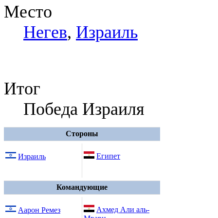
Место
Негев
,
Израиль
Итог
Победа Израиля
Стороны
Египет
Израиль
Командующие
Ахмед Али аль-
Аарон Ремез