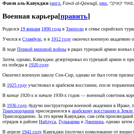
Фавзи аль-Кавукджи
(
англ.
Fawzi al-Qawuqji
,
ивр.
פאוזי קאוקג'י
Военная карьера
[
править
]
Родился
19 января
1890 года
в
Триполи
в семье сирийских турк
Учился в
Стамбуле
, и в
1912 году
окончил военную академию оф
В ходе
Первой мировой войны
в рядах турецкой армии воевал
Затем, однако, Кавукджи дезертировал из турецкой армии и пр
их победы в
1920 году
.
Окончил военную школу Сен-Сир, однако не был готов призна
В
1925 году
участвовал в арабском восстании, после поражени
В конце 1920-х и начале 1930-х годов — военный советник ко
В
1936 году
, будучи инструктором военной академии в Ираке,
Трансиордании
присоединился к
арабскому восстанию в Земле
Трансиорданию. За это время Кавукджи, сам себя произведши
отрядов в районе
Наблуса
,
Тулькарма
и
Дженина
, однако зате
В апреле
1941 году
Кавукджи (получил помилование от вишистов