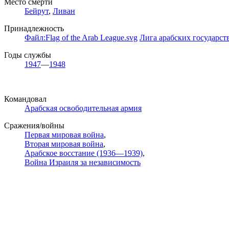
Место смерти
Бейрут
,
Ливан
Принадлежность
Файл:Flag of the Arab League.svg
Лига арабских государст
Годы службы
1947
—
1948
Командовал
Арабская освободительная армия
Сражения/войны
Первая мировая война
,
Вторая мировая война
,
Арабское восстание (1936—1939)
,
Война Израиля за независимость