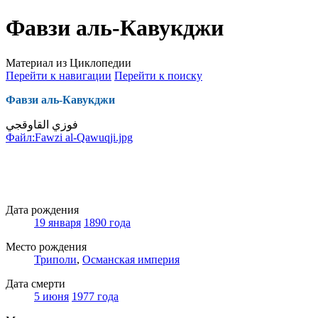
Фавзи аль-Кавукджи
Материал из Циклопедии
Перейти к навигации
Перейти к поиску
Фавзи аль-Кавукджи
فوزي القاوقجي
Файл:Fawzi al-Qawuqji.jpg
Дата рождения
19 января
1890 года
Место рождения
Триполи
,
Османская империя
Дата смерти
5 июня
1977 года