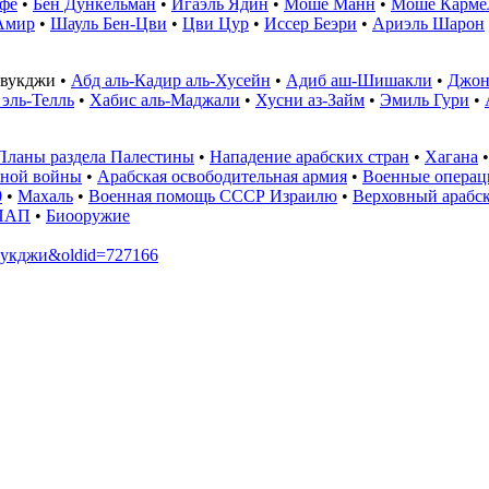
фе
•
Бен Дункельман
•
Игаэль Ядин
•
Моше Манн
•
Моше Карме
Амир
•
Шауль Бен-Цви
•
Цви Цур
•
Иссер Беэри
•
Ариэль Шарон
авукджи
•
Абд аль-Кадир аль-Хусейн
•
Адиб аш-Шишакли
•
Джон
 эль-Телль
•
Хабис аль-Маджали
•
Хусни аз-Займ
•
Эмиль Гури
•
Планы раздела Палестины
•
Нападение арабских стран
•
Хагана
ной войны
•
Арабская освободительная армия
•
Военные операц
0
•
Махаль
•
Военная помощь СССР Израилю
•
Верховный арабс
ПАП
•
Биооружие
Кавукджи&oldid=727166