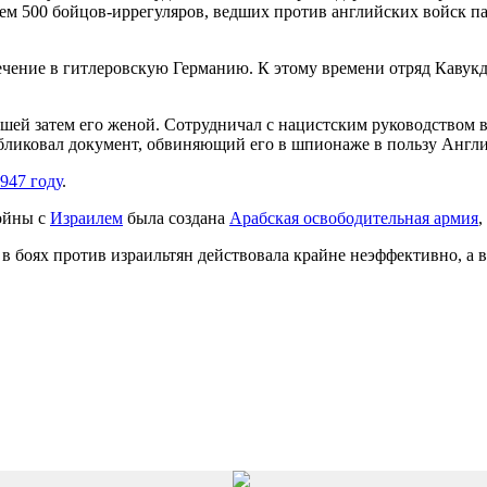
ем 500 бойцов-иррегуляров, ведших против английских войск п
лечение в гитлеровскую Германию. К этому времени отряд Каву
вшей затем его женой. Сотрудничал с нацистским руководством
убликовал документ, обвиняющий его в шпионаже в пользу Англи
947 году
.
ойны с
Израилем
была создана
Арабская освободительная армия
,
в боях против израильтян действовала крайне неэффективно, а 