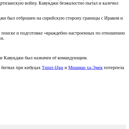
артизанскую войну. Кавукджи безжалостно пытал и калечил
кджи был отброшен на сирийскую сторону границы с Ираком и
 в поиске и подготовке «враждебно настроенных по отношению
и.
 и Кавукджи был назначен её командующим.
в битвах при кибуцах
Тират-Цви
и
Мишмар ха-Эмек
потерпела