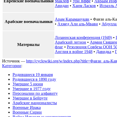
Еврейские военачальники
Маклеф
•
Ури Яффе
•
Авраам Иоф
Авидан
•
Хаим Ласков
•
Исраэль 
Арам Караманукян
•
Фавзи аль-К
Арабские военачальники
•
Ахмед Али аль-Мвави
•
Абдулла
Лозаннская конференция (1949)
•
Арабский легион
•
Армия Священ
Материалы
флаг
•
Резолюция Совбеза ООН 5
Англия в войне 1948
•
Давидка
•
Источник —
http://cyclowiki.org/w/index.php?title=Фавзи_аль-
Категории
:
Родившиеся 19 января
Родившиеся в 1890 году
Умершие 5 июня
Умершие в 1977 году
Персоналии по алфавиту
Умершие в Бейруте
Арабские националисты
Военные Ирака
Военные Сирии
Война Израиля за независимость