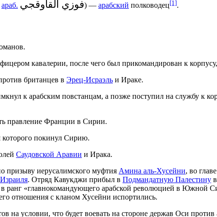
فوزي القاوقجي
[1]
,
араб.
) —
арабский
полководец
.
оманов.
ицером кавалерии, после чего был прикомандирован к корпусу
 против британцев в
Эрец-Исраэль
и Ираке.
имкнул к арабским повстанцам, а позже поступил на службу к ко
ть правление Франции в Сирии.
я которого покинул Сирию.
ролей
Саудовской Аравии
и Ирака.
 по призыву иерусалимского муфтия
Амина аль-Хусейни
, во гла
 Израиля
. Отряд Кавукджи прибыл в
Подмандатную Палестину
в
й в ранг «главнокомандующего арабской революцией в Южной Си
м его отношения с кланом Хусейни испортились.
 на условии, что будет воевать на стороне держав Оси против 