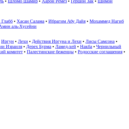
ль
•
Шломо Шамир
•
Аарон Ремез
•
Гершон Зак
•
Шимон
 Глабб
•
Хасан Салама
•
Ибрагим Абу Дайя
•
Мохаммед Нагиб
Амин аль-Хусейни
•
Иргун
•
Лехи
•
Действия Иргуна и Лехи
•
Лисы Самсона
•
ии Израиля
•
Дерех Бурма
•
Ламед-хей
•
Накба
•
Чернильный
кий комитет
•
Палестинские беженцы
•
Родосские соглашения
•