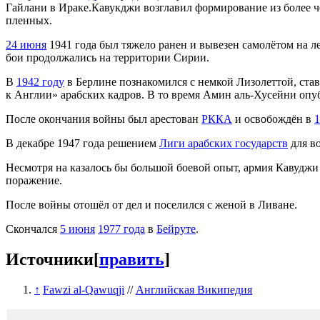
Гайлани в Ираке.Кавукджи возглавил формирование из более ч
пленных.
24 июня
1941 года был тяжело ранен и вывезен самолётом на 
бои продолжались на территории Сирии.
В
1942 году
в Берлине познакомился с немкой Лизолеттой, ста
к Англии» арабских кадров. В то время Амин аль-Хусейни оп
После окончания войны был арестован
РККА
и освобождён в
1
В декабре 1947 года решением
Лиги арабских государств
для в
Несмотря на казалось бы большой боевой опыт, армия Кавуджи 
поражение.
После войны отошёл от дел и поселился с женой в Ливане.
Скончался
5 июня
1977 года
в
Бейруте
.
Источники
[
править
]
↑
Fawzi al-Qawuqji
//
Английская Википедия