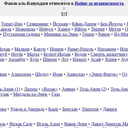
Фавзи аль-Кавукджи относится к
Войне за независимость
↑
[
+
]
•
Тират-Цви
•
Семирамис
•
Йехиам
•
Кфар-Даром
•
Бен-Йехуда
•
арель
•
Ножницы
•
Иевуси
•
Хамец
•
Ифтах
•
Тверия
•
Метла
•
О
•
Пустынная гадюка
•
Мишмар ха-Эмек
•
Гешер
•
Рамле
•
Яд-Мо
Ицхак
•
Малкия
•
Какун
•
Нирим
•
Рамат-Рахель
•
Ницаним
•
Иор
зруб
•
Негба
•
Малха
•
Беэрот-Ицхак
•
Кедэм
•
Смерть захватчику
ам
•
Аилабун
•
Хула
•
Шмоне
•
Лот
•
Начало
•
Асаф
•
Хорев
•
Ау
вив
•
Альталена
•
Шодед
•
Иоав
•
Ашкелон
•
«Эмир Фарук»
•
Оз
ь-Авив (1)
•
Лахиш
•
«Валак»
•
Амман
•
Тель-Авив (2)
•
Тель-Ави
улак
•
Мигдаль-ха-Эмек
•
Газа
ика
•
Уджда и Джерада
•
Каир
•
Бенгази
•
Триполи
•
Дамаск
эль
•
Ицхак Саде
•
Игаль Алон
•
Яаков Дори
•
Давид Даниэль Ма