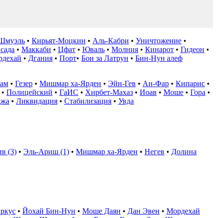
Шмуэль
•
Кирьят-Моцкин
•
Аль-Кабри
•
Уничтожение
•
сада
•
Маккаби
•
Цфат
•
Юваль
•
Молния
•
Кинарот
•
Гидеон
•
рдехай
•
Дгания
•
Порт
•
Бои за Латрун
•
Бин-Нун алеф
ам
•
Гезер
•
Мишмар ха-Ярден
•
Эйн-Гев
•
Ан-Фар
•
Кипарис
•
•
Полицейский
•
ГаИС
•
Хирбет-Махаз
•
Иоав
•
Моше
•
Гора
•
джа
•
Ликвидация
•
Стабилизация
•
Увда
в (3)
•
Эль-Ариш (1)
•
Мишмар ха-Ярден
•
Негев
•
Долина
ркус
•
Йохай Бин-Нун
•
Моше Даян
•
Дан Эвен
•
Мордехай