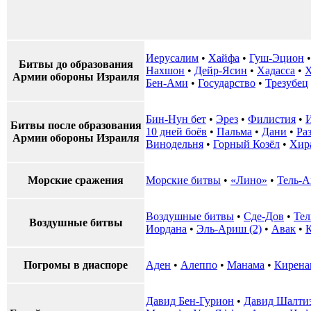
Иерусалим
•
Хайфа
•
Гуш-Эцион
Битвы до образования
Нахшон
•
Дейр-Ясин
•
Хадасса
•
Х
Армии обороны Израиля
Бен-Ами
•
Государство
•
Трезубец
Бин-Нун бет
•
Эрез
•
Филистия
•
Битвы после образования
10 дней боёв
•
Пальма
•
Дани
•
Ра
Армии обороны Израиля
Винодельня
•
Горный Козёл
•
Хир
Морские сражения
Морские битвы
•
«Лино»
•
Тель-А
Воздушные битвы
•
Сде-Дов
•
Тел
Воздушные битвы
Иордана
•
Эль-Ариш (2)
•
Авак
•
К
Погромы в диаспоре
Аден
•
Алеппо
•
Манама
•
Кирена
Давид Бен-Гурион
•
Давид Шалти