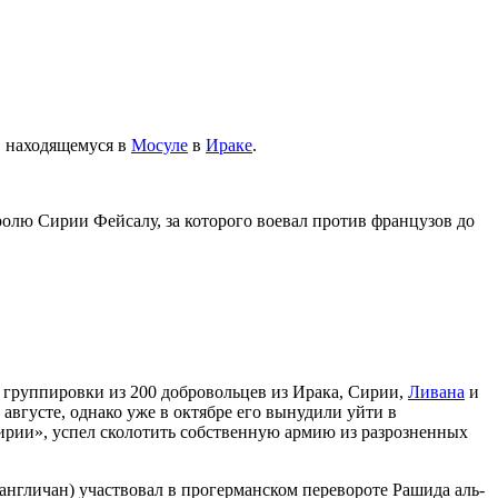
, находящемуся в
Мосуле
в
Ираке
.
ролю Сирии Фейсалу, за которого воевал против французов до
ве группировки из 200 добровольцев из Ирака, Сирии,
Ливана
и
 августе, однако уже в октябре его вынудили уйти в
рии», успел сколотить собственную армию из разрозненных
англичан) участвовал в прогерманском перевороте Рашида аль-