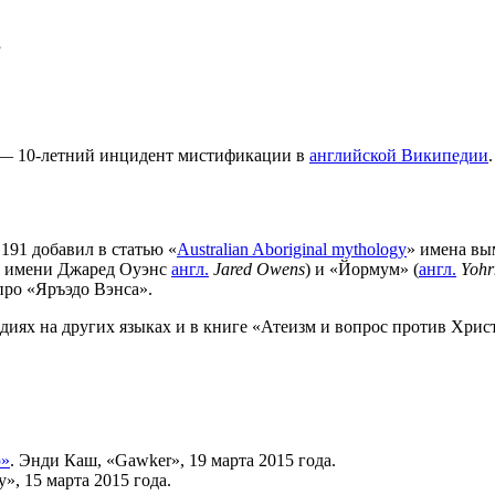
»
 — 10-летний инцидент мистификации в
английской Википедии
.
.191 добавил в статью «
Australian Aboriginal mythology
» имена вы
го имени Джаред Оуэнс
англ.
Jared Owens
) и «Йормум» (
англ.
Yoh
 про «Яръэдо Вэнса».
едиях на других языках и в книге «Атеизм и вопрос против Хри
ю»
. Энди Каш, «Gawker», 19 марта 2015 года.
y», 15 марта 2015 года.