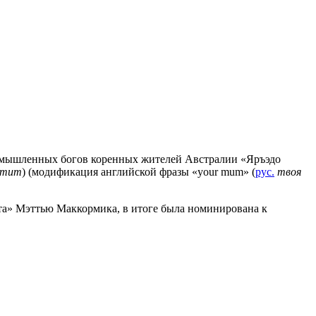
мышленных богов коренных жителей Австралии «Яръэдо
rmum
) (модификация английской фразы «your mum» (
рус.
твоя
ста» Мэттью Маккормика, в итоге была номинирована к