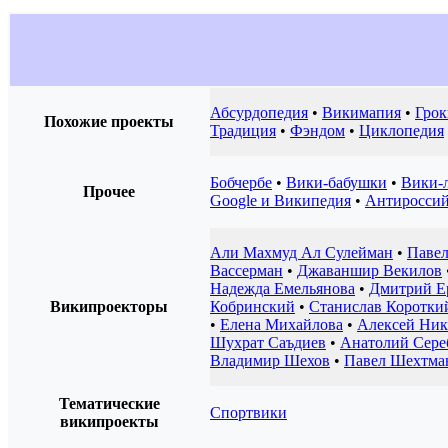
Абсурдопедия
•
Викимапия
•
Грок
Похожие проекты
Традиция
•
Фэндом
•
Циклопедия
Бобчербе
•
Вики-бабушки
•
Вики-л
Прочее
Google и Википедия
•
Антироссий
Али Махмуд Ал Сулейман
•
Паве
Вассерман
•
Джаваншир Векилов
Надежда Емельянова
•
Дмитрий Е
Википроекторы
Кобринский
•
Станислав Коротки
•
Елена Михайлова
•
Алексей Ни
Шухрат Саъдиев
•
Анатолий Сере
Владимир Шехов
•
Павел Шехтма
Тематические
Спортвики
википроекты