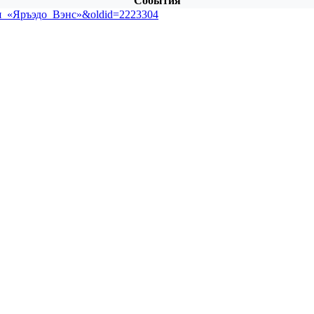
События
ация_«Яръэдо_Вэнс»&oldid=2223304