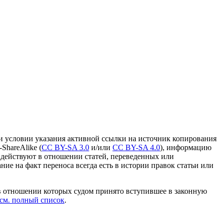
и условии указания активной ссылки на источник копирования
ShareAlike (
CC BY-SA 3.0
и/или
CC BY-SA 4.0
), информацию
 действуют в отношении статей, переведенных или
ание на факт переноса всегда есть в истории правок статьи или
в отношении которых судом принято вступившее в законную
см. полный список
.