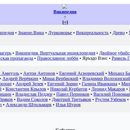
Википедия
↑
[
+
]
ипедия
•
Знание.Вики
•
Луркоморье
•
Викиреальность
•
Древо
•
агерь
•
Википедия. Виртуальная энциклопедия
•
Двойное убийс
ская пропаганда
•
Православное лобби
•
Яръэдо Вэнс
•
Рамиль 
л Амнуэль
•
Антон Антонов
•
Евгений Асноревский
•
Михаил Б
•
Андрей Верёвкин
•
Миша Вербицкий
•
Владимир Волохонски
рохин
•
Андрей Зелев
•
Евгений Зорин
•
Галина Иванкина
•
Мих
й
•
Константин Крылов
•
Николай Курбатов
•
Леонид Макаров
•
кишин
•
Владислав Педдер
•
Павел Перников
•
Василий Пономар
бряков
•
Вадим Соколов
•
Дмитрий Третьяков
•
Рустем Узбеков
•
н
•
Александр Штильмарк
•
Илья Щуров