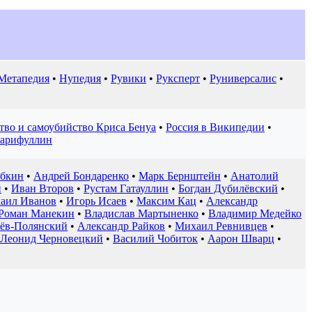
Метапедия
•
Нупедия
•
Рувики
•
Руксперт
•
Руниверсалис
•
тво и самоубийство Криса Бенуа
•
Россия в Википедии
•
Гарифуллин
абкин
•
Андрей Бондаренко
•
Марк Бернштейн
•
Анатолий
й
•
Иван Второв
•
Рустам Гатауллин
•
Богдан Дубилёвский
•
аил Иванов
•
Игорь Исаев
•
Максим Кац
•
Александр
Роман Манекин
•
Владислав Мартыненко
•
Владимир Медейко
ёв-Полянский
•
Александр Райков
•
Михаил Ревнивцев
•
Леонид Черновецкий
•
Василий Чобиток
•
Аарон Шварц
•