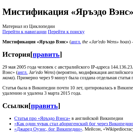
Мистификация «Яръэдо Вэнс
Материал из Циклопедии
Перейти к навигации
Перейти к поиску
Мистификация «Яръэдо Вэнс»
(
англ.
the «Jar'edo Wens» hoax
)
История
[
править
]
29 мая 2005 года человек с австралийского IP-адреса 144.136.23
Вэнс» (
англ.
Jar'edo Wens
) (вероятно, модификация английско
мама
). Примерно через 9 минут была создана отдельная статья
Статья была в Википедии почти 10 лет, цитировалась в Викип
удалению и удалена 3 марта 2015 года.
Ссылки
[
править
]
Статья про «Яръэдо Вэнса»
в английской Википедии
«Как один чувак стал аборигенский бог через Википеди
«Джаред Оуэнс, бог Википедии»
. Мейсон, «Wikipediocrac