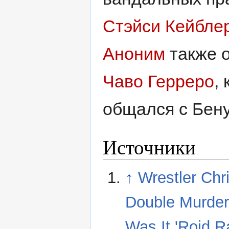
Стэйси Кейбле
Аноним
также о
Чаво Герреро
,
общался с Бену
Источники
↑
Wrestler Chr
Double Murder
Was It 'Roid R