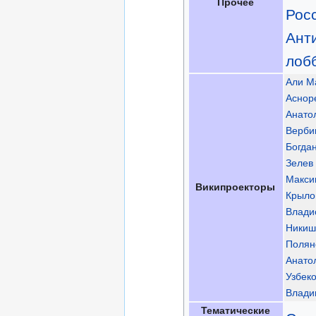
Прочее
Рос
Ант
лоб
Али М
Аснор
Анато
Верби
Богда
Зелев
Макси
Википроекторы
Крыло
Влади
Никиш
Полян
Анато
Узбек
Влади
Тематические