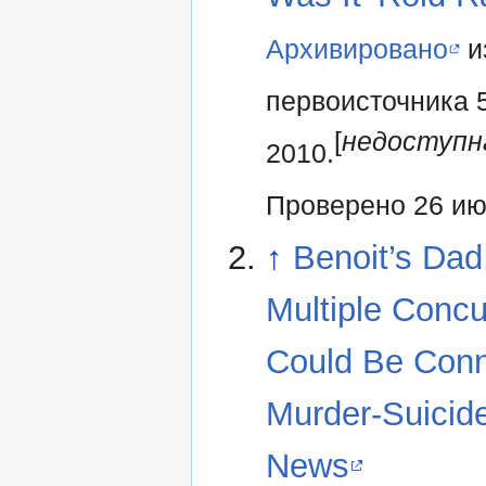
Архивировано
и
первоисточника 
[
недоступн
2010.
Проверено 26 ию
↑
Benoit’s Dad
Multiple Conc
Could Be Conn
Murder-Suici
News