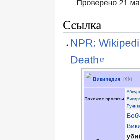
Проверено 21 ма
Ссылка
NPR: Wikipedia
Death
Википедия
↑
[
]
+
Абсур
Похожие проекты
Викир
Рунив
Боб
Вик
уби