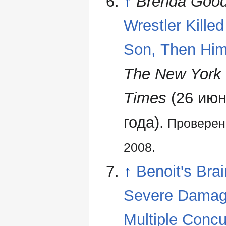
↑
Brenda Goo
Wrestler Kille
Son, Then Him
The New York
Times
(26 июн
года).
Проверен
2008.
↑
Benoit's Bra
Severe Damag
Multiple Concu