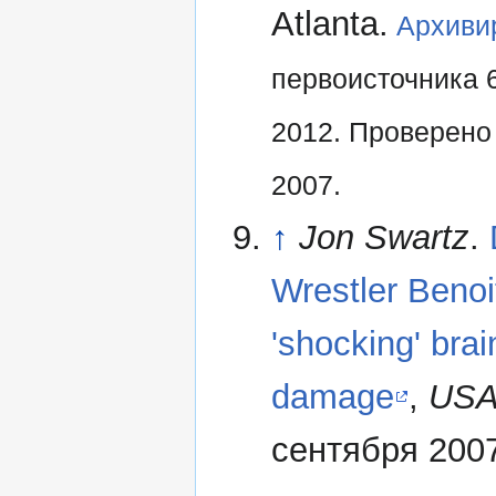
Atlanta.
Архиви
первоисточника 
2012.
Проверено 
2007.
↑
Jon Swartz
.
Wrestler Benoi
'shocking' brai
damage
,
USA
сентября 2007