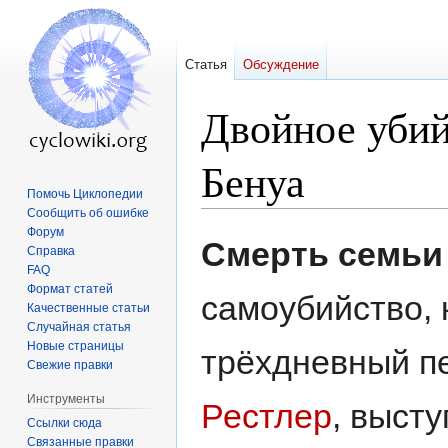
Статья
Обсуждение
Двойное убий
Бенуа
Помочь Циклопедии
Сообщить об ошибке
Форум
Перейти
Перейти
Смерть семьи
Справка
к
к
FAQ
навигации
поиску
Формат статей
самоубийство, 
Качественные статьи
Случайная статья
Новые страницы
трёхдневный пе
Свежие правки
Инструменты
Рестлер
, выст
Ссылки сюда
Связанные правки