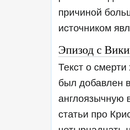
причиной боль
источником яв
Эпизод с Вик
Текст о смерти
был добавлен 
англоязычную 
статьи про Кри
четырнадцать ч