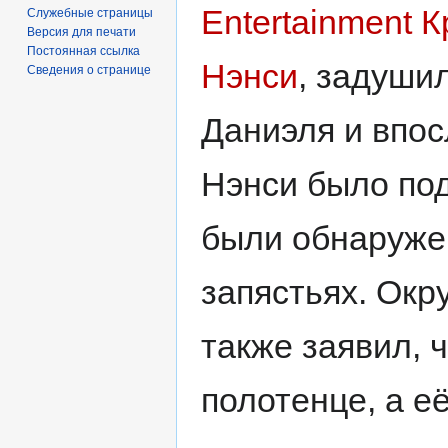
Entertainment
К
Служебные страницы
Версия для печати
Постоянная ссылка
Нэнси
, задуши
Сведения о странице
Даниэля и впос
Нэнси было по
были обнаруже
запястьях. Ок
также заявил, 
полотенце, а её