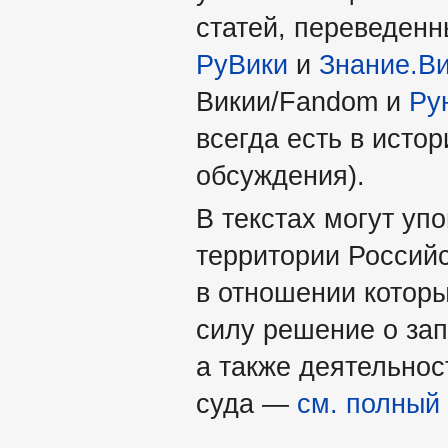
статей, переведен
РуВики
и
Знание.В
Викии/Fandom и
Ру
всегда есть в истор
обсуждения).
В текстах могут уп
территории Россий
в отношении которы
силу решение о за
а также деятельно
суда —
см. полный