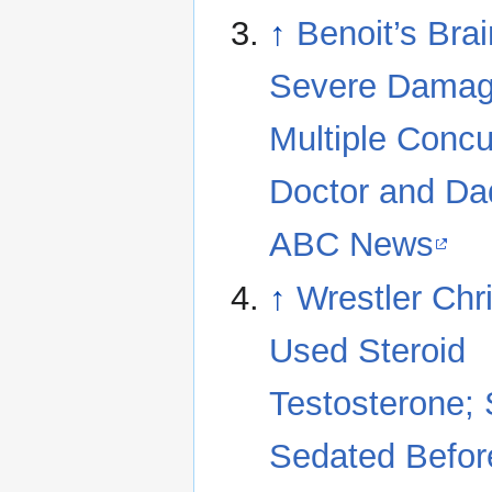
↑
Benoit’s Bra
Severe Damag
Multiple Concu
Doctor and D
ABC News
↑
Wrestler Chr
Used Steroid
Testosterone;
Sedated Befor