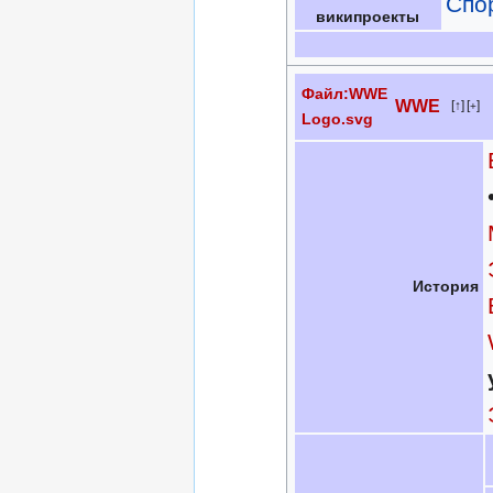
Спо
википроекты
Файл:WWE
WWE
↑
[
]
+
Logo.svg
История