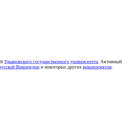
ий
Ульяновского государственного университета
. Активный
русской Википедии
и некоторых других
википроектов
.