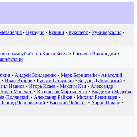
Метапедия
•
Нупедия
•
Рувики
•
Руксперт
•
Руниверсалис
•
тво и самоубийство Криса Бенуа
•
Россия в Википедии
•
Гарифуллин
абкин
•
Андрей Бондаренко
•
Марк Бернштейн
•
Анатолий
й
•
Иван Второв
•
Рустам Гатауллин
•
Богдан Дубилёвский
•
аил Иванов
•
Игорь Исаев
•
Максим Кац
•
Александр
Роман Манекин
•
Владислав Мартыненко
•
Владимир Медейко
ёв-Полянский
•
Александр Райков
•
Михаил Ревнивцев
•
Леонид Черновецкий
•
Василий Чобиток
•
Аарон Шварц
•