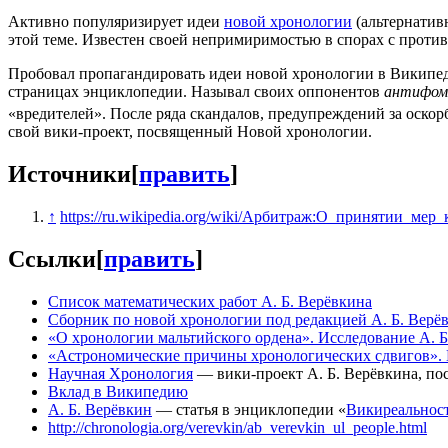
Активно популяризирует идеи
новой хронологии
(альтернатив
этой теме. Известен своей непримиримостью в спорах с проти
Пробовал пропагандировать идеи новой хронологии в Википеди
страницах энциклопедии. Называл своих оппонентов
антифом
«вредителей». После ряда скандалов, предупреждений за оскор
свой вики-проект, посвященный Новой хронологии.
Источники
[
править
]
↑
https://ru.wikipedia.org/wiki/Арбитраж:О_принятии_мер
Ссылки
[
править
]
Список математических работ А. Б. Верёвкина
Сборник по новой хронологии под редакцией А. Б. Верё
«О хронологии мальтийского ордена». Исследование А. Б
«Астрономические причины хронологических сдвигов». И
Научная Хронология
— вики-проект А. Б. Верёвкина, п
Вклад в Википедию
А. Б. Верёвкин
— статья в энциклопедии «
Викиреальнос
http://chronologia.org/verevkin/ab_verevkin_ul_people.html