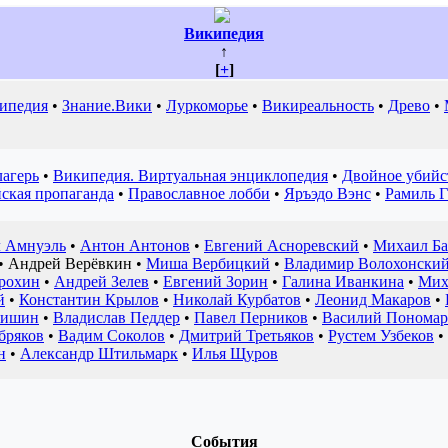
Википедия
↑
[
+
]
ипедия
•
Знание.Вики
•
Луркоморье
•
Викиреальность
•
Древо
•
агерь
•
Википедия. Виртуальная энциклопедия
•
Двойное убийс
ская пропаганда
•
Православное лобби
•
Яръэдо Вэнс
•
Рамиль 
л Амнуэль
•
Антон Антонов
•
Евгений Асноревский
•
Михаил Б
•
Андрей Верёвкин
•
Миша Вербицкий
•
Владимир Волохонски
рохин
•
Андрей Зелев
•
Евгений Зорин
•
Галина Иванкина
•
Мих
й
•
Константин Крылов
•
Николай Курбатов
•
Леонид Макаров
•
кишин
•
Владислав Педдер
•
Павел Перников
•
Василий Пономар
бряков
•
Вадим Соколов
•
Дмитрий Третьяков
•
Рустем Узбеков
•
н
•
Александр Штильмарк
•
Илья Щуров
События