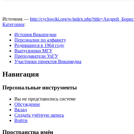
Источник —
http://cyclowiki.org/w/index.php?title=Андрей_Бо
Категории
:
История Википедии
Персоналии по алфавиту
Родившиеся в 1964 году
Выпускники МГУ
Преподаватели УлГУ
Участники проектов Викимедиа
Навигация
Персональные инструменты
Вы не представились системе
Обсуждение
Вклад
Создать учётную запись
Войти
Пространства имён