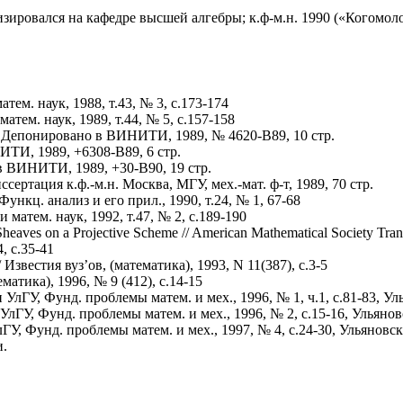
изировался на кафедре высшей алгебры; к.ф-м.н. 1990 («Когомо
тем. наук, 1988, т.43, № 3, с.173-174
тем. наук, 1989, т.44, № 5, с.157-158
 Депонировано в ВИНИТИ, 1989, № 4620-В89, 10 стр.
ТИ, 1989, +6308-В89, 6 стр.
в ВИНИТИ, 1989, +30-В90, 19 стр.
ртация к.ф.-м.н. Москва, МГУ, мех.-мат. ф-т, 1989, 70 стр.
нкц. анализ и его прил., 1990, т.24, № 1, 67-68
атем. наук, 1992, т.47, № 2, с.189-190
aves on a Projective Scheme // American Mathematical Society Transl
, с.35-41
звестия вуз’ов, (математика), 1993, N 11(387), с.3-5
атика), 1996, № 9 (412), с.14-15
лГУ, Фунд. проблемы матем. и мех., 1996, № 1, ч.1, с.81-83, Ул
ГУ, Фунд. проблемы матем. и мех., 1996, № 2, с.15-16, Ульянов
У, Фунд. проблемы матем. и мех., 1997, № 4, с.24-30, Ульяновск
и.