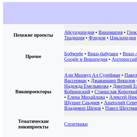
Абсурдопедия
•
Викимапия
•
Грок
Похожие проекты
Традиция
•
Фэндом
•
Циклопедия
Бобчербе
•
Вики-бабушки
•
Вики-л
Прочее
Google и Википедия
•
Антироссий
Али Махмуд Ал Сулейман
•
Паве
Вассерман
•
Джаваншир Векилов
Надежда Емельянова
•
Дмитрий Е
Википроекторы
Кобринский
•
Станислав Коротки
•
Елена Михайлова
•
Алексей Ни
Шухрат Саъдиев
•
Анатолий Сере
Владимир Шехов
•
Павел Шехтма
Тематические
Спортвики
википроекты