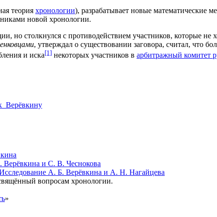
ная теория
хронологии
), разрабатывает новые математические 
вниками новой хронологии.
и, но столкнулся с противодействием участников, которые не х
енковцами
, утверждал о существовании заговора, считал, что 
[1]
бления и иска
некоторых участников в
арбитражный комитет 
_к_Верёвкину
вкина
. Верёвкина и С. В. Чеснокова
сследование А. Б. Верёвкина и А. Н. Нагайцева
освящённый вопросам хронологии.
ть
»