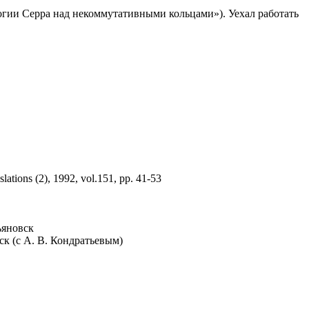
логии Серра над некоммутативными кольцами»). Уехал работать
ations (2), 1992, vol.151, pp. 41-53
ьяновск
ск (с А. В. Кондратьевым)