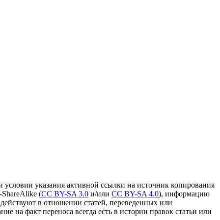
и условии указания активной ссылки на источник копирования
ShareAlike (
CC BY-SA 3.0
и/или
CC BY-SA 4.0
), информацию
 действуют в отношении статей, переведенных или
ание на факт переноса всегда есть в истории правок статьи или