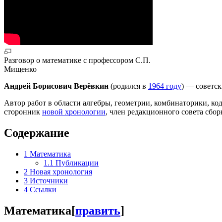
Разговор о математике с профессором С.П.
Мищенко
Андрей Борисович Верёвкин
(родился в
1964 году
) — советс
Автор работ в области алгебры, геометрии, комбинаторики, 
сторонник
новой хронологии
, член редакционного совета сбо
Содержание
1
Математика
1.1
Публикации
2
Новая хронология
3
Источники
4
Ссылки
Математика
[
править
]