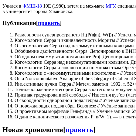
Учился в
ФМШ-18
10Е (1980), затем на мех-мате
МГУ
, специал
в университет города Ульяновска.
Публикации
[
править
]
Размерности суперпространств H.(P(n|m), W(j)) // Успехи ма
Когомологии Серра и эквивалентность Мориты // Успехи ма
О когомологиях Серра над некоммутативными кольцами.
Обобщение двойственности Серра. Депонировано в ВИНИ
Об одном некоммутативном аналоге Proj. Депонировано 
Когомологии Серра над некоммутативными кольцами. Диссе
Когомологии Серра и локализации по множествам Оре // Фу
Когомологии с «некоммутативными носителями» // Успехи м
On a Noncommutative Analogue of the Category of Coherent She
Инъективные пучки Серра // Матем. заметки, 1992, т. 52+4
Точное вложение категории Серра в категорию модулей // И
Признак градуированной свободы // Известия вуз’ов (матем
О свободности однородной подалгебры // Учёные записки У
О порождающих подалгебры Веронезе // Учёные записки Ул
О проективном морфизме Гельфанда // Учёные записки УлГ
О длине канонического разложения P_n(W_1). — в печат
Новая хронология
[
править
]