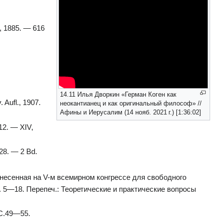
r, 1885. — 616
14.11 Илья Дворкин «Герман Коген как
 Aufl., 1907.
неокантианец и как оригинальный философ» //
Афины и Иерусалим (14 нояб. 2021 г.) [1:36:02]
912. — XIV,
928. — 2 Bd.
знесенная на V-м всемирном конгрессе для свободного
С. 5—18. Перепеч.: Теоретические и практические вопросы
 С.49—55.