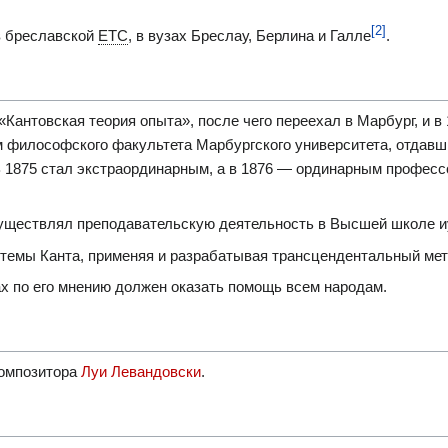
[2]
в бреславской
ЕТС
, в вузах Бреслау, Берлина и Галле
.
Кантовская теория опыта», после чего переехал в Марбург, и в 
 философского факультета Марбургского университета, отдавш
 1875 стал экстраординарным, а в 1876 — ординарным професс
существлял преподавательскую деятельность в Высшей школе и
темы Канта, применяя и разрабатывая трансцендентальный мет
х по его мнению должен оказать помощь всем народам.
композитора
Луи Левандовски
.