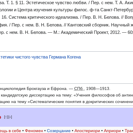
. Т. 1. § 11. Эстетическое чувство любви. / Пер. с нем. Т. А. Ак
логии и Центра изучения культуры филос. ф-та Санкт-Петербур
. 16. Система критического идеализма. / Пер. В. Н. Белова. //
я. / Пер. с нем. В. Н. Белова. // Кантовский сборник. Научный 
р. с нем. В. Н. Белова. — М.: Академический Проект, 2012. — 60х
тетики чистого чувства Германа Когена
энциклопедия Брокгауза и Ефрона. —
СПб.
, 1908—1913.
л кандидатскую диссертацию на тему: «Учения философов об анти
ацию на тему «Систематические понятия в докритических сочинен
о
↑
[
]
+
ещь в себе
•
Феномен
•
Созерцание
•
Апостериори
•
Априори
•
Тра