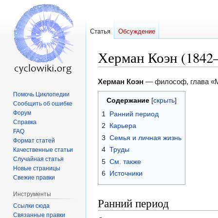
Статья
Обсуждение
Херман Коэн (1842
Перейти
Перейти
Херман Коэн
— философ, глава «
к
к
Помочь Циклопедии
Содержание
Сообщить об ошибке
навигации
поиску
Форум
1
Ранний период
Справка
2
Карьера
FAQ
3
Семья и личная жизнь
Формат статей
4
Труды
Качественные статьи
Случайная статья
5
См. также
Новые страницы
6
Источники
Свежие правки
Инструменты
Ранний период
Ссылки сюда
Связанные правки