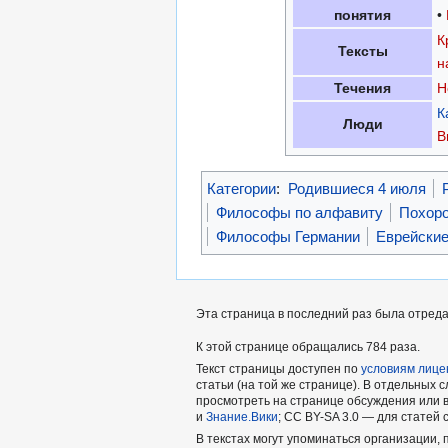
понятия
•
К
Тексты
н
Течения
Н
К
Люди
В
Категории
:
Родившиеся 4 июля
Философы по алфавиту
Похоро
Философы Германии
Еврейские
Эта страница в последний раз была отреда
К этой странице обращались 784 раза.
Текст страницы доступен по
условиям лице
статьи (на той же странице). В отдельных с
просмотреть на странице обсуждения или в
и
Знание.Вики
; CC BY-SA 3.0 — для статей
В текстах могут упоминаться организации