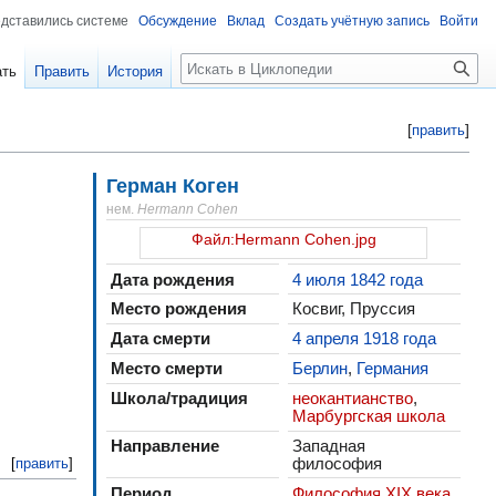
едставились системе
Обсуждение
Вклад
Создать учётную запись
Войти
Поиск
ать
Править
История
[
править
]
Герман Коген
нем.
Hermann Cohen
Файл:Hermann Cohen.jpg
Дата рождения
4 июля
1842 года
Место рождения
Косвиг, Пруссия
Дата смерти
4 апреля
1918 года
Место смерти
Берлин
,
Германия
Школа/традиция
неокантианство
,
Марбургская школа
Направление
Западная
философия
[
править
]
Период
Философия XIX века
,