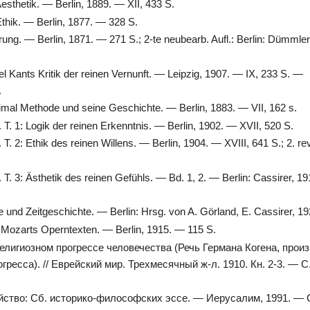
sthetik. — Berlin, 1889. — XII, 433 S.
hik. — Berlin, 1877. — 328 S.
ung. — Berlin, 1871. — 271 S.; 2-te neubearb. Aufl.: Berlin: Dümmle
ants Kritik der reinen Vernunft. — Leipzig, 1907. — IX, 233 S. —
.
simal Methode und seine Geschichte. — Berlin, 1883. — VII, 162 s.
T. 1: Logik der reinen Erkenntnis. — Berlin, 1902. — XVII, 520 S.
. 2: Ethik des reinen Willens. — Berlin, 1904. — XVIII, 641 S.; 2. rev.
T. 3: Ästhetik des reinen Gefühls. — Bd. 1, 2. — Berlin: Cassirer, 1
e und Zeitgeschichte. — Berlin: Hrsg. von A. Görland, E. Cassirer, 1
 Mozarts Operntexten. — Berlin, 1915. — 115 S.
елигиозном прогрессе человечества (Речь Германа Когена, прои
огресса). // Еврейский мир. Трехмесячный ж-л. 1910. Кн. 2-3. — 
ейство: Сб. историко-философских эссе. — Иерусалим, 1991. —