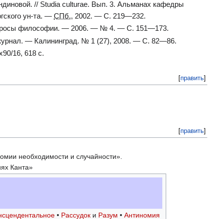
индиновой. // Studia culturae. Вып. 3. Альманах кафедры
гского ун-та. —
СПб.
, 2002. — С. 219—232.
 Вопросы философии. — 2006. — № 4. — С. 151—173.
журнал. — Калининград. № 1 (27), 2008. — С. 82—86.
90/16, 618 с.
[
править
]
[
править
]
номии необходимости и случайности».
иях Канта»
нсцендентальное
•
Рассудок
и
Разум
•
Антиномия