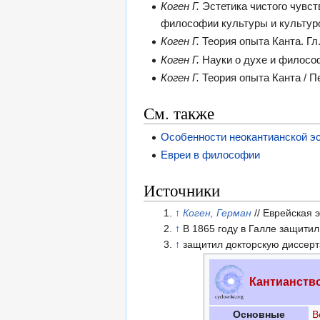
Коген Г.
Эстетика чистого чувства
философии культуры и культуро
Коген Г.
Теория опыта Канта. Гл
Коген Г.
Науки о духе и философи
Коген Г.
Теория опыта Канта / Пе
См. также
Особенности неокантианской эс
Евреи в философии
Источники
↑
Коген, Герман
// Еврейская 
↑
В 1865 году в Галле защити
↑
защитил докторскую диссерт
Кантианств
Основные
В