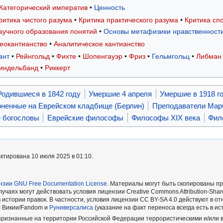
Категорический императив
•
Ценность
ритика чистого разума
•
Критика практического разума
•
Критика сп
аучного образования понятий
•
Основы метафизики нравственност
еокантианство
•
Аналитическое кантианство
ант
•
Рейнгольд
•
Фихте
•
Шопенгауэр
•
Фриз
•
Гельмгольц
•
Либман
индельбанд
•
Риккерт
Родившиеся в 1842 году
Умершие 4 апреля
Умершие в 1918 г
ненные на Еврейском кладбище (Берлин)
Преподаватели Марб
 богословы
Еврейские философы
Философы XIX века
Фил
ктирована 10 июля 2025 в 01:10.
нзии GNU Free Documentation License
. Материалы могут быть скопированы пр
лучаях могут действовать условия лицензии Creative Commons Attribution-Share
 истории правок. В частности, условия лицензии CC BY-SA 4.0 действуют в 
 с Викии/Fandom и
Руниверсалиса
(указание на факт переноса всегда есть в ис
, признанные на территории Российской Федерации террористическими и/или 