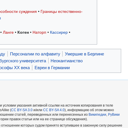
особности суждения
•
Границы естественно-
и
•
Ланге
•
Коген
•
Наторп
•
Кассирер
•
оду
Персоналии по алфавиту
Умершие в Берлине
ургского университета
Неокантианство
ософы XX века
Евреи в Германии
и условии указания активной ссылки на источник копирования в теле
Alike (
CC BY-SA 3.0
и/или
CC BY-SA 4.0
), информацию об этом можно
отношении статей, переведенных или перенесенных из
Википедии
,
РуВики
тории правок статьи или на ее странице обсуждения).
в отношении которых судом принято вступившее в законную силу решение