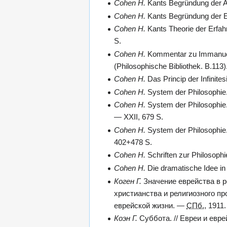
Cohen H.
Kants Begründung der Ae
Cohen H.
Kants Begründung der Et
Cohen H.
Kants Theorie der Erfahr
S.
Cohen H.
Kommentar zu Immanuel K
(Philosophische Bibliothek. B.113)
Cohen H.
Das Princip der Infinite
Cohen H.
System der Philosophie. 
Cohen H.
System der Philosophie. T
— XXII, 679 S.
Cohen H.
System der Philosophie. 
402+478 S.
Cohen H.
Schriften zur Philosophi
Cohen H.
Die dramatische Idee in
Коген Г.
Значение еврейства в р
христианства и религиозного пр
еврейской жизни. —
СПб.
, 1911.
Коэн Г.
Суббота. // Евреи и евр