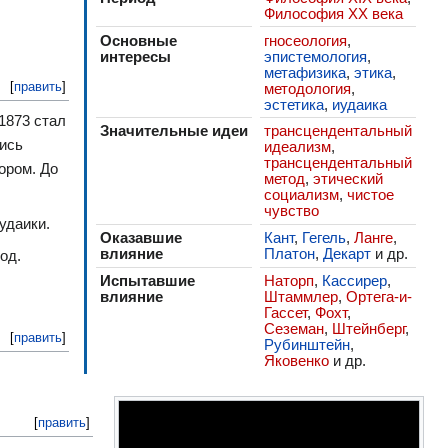
Философия XX века
Основные
гносеология
,
интересы
эпистемология
,
метафизика
,
этика
,
[
править
]
методология
,
эстетика
,
иудаика
1873 стал
Значительные идеи
трансцендентальный
ись
идеализм
,
трансцендентальный
ором. До
метод
,
этический
социализм
,
чистое
чувство
удаики.
Оказавшие
Кант
,
Гегель
,
Ланге
,
влияние
Платон
,
Декарт
и др.
од.
Испытавшие
Наторп
,
Кассирер
,
влияние
Штаммлер
,
Ортега-и-
Гассет
,
Фохт
,
Сеземан
,
Штейнберг
,
[
править
]
Рубинштейн
,
Яковенко
и др.
[
править
]