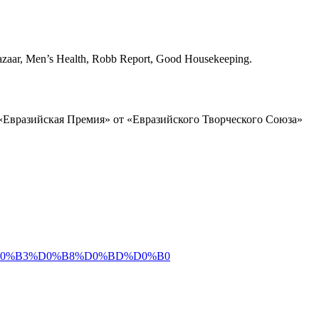
zaar, Men’s Health, Robb Report, Good Housekeeping.
ы «Евразийская Премия» от «Евразийского Творческого Союза»
%B5%D0%B3%D0%B8%D0%BD%D0%B0