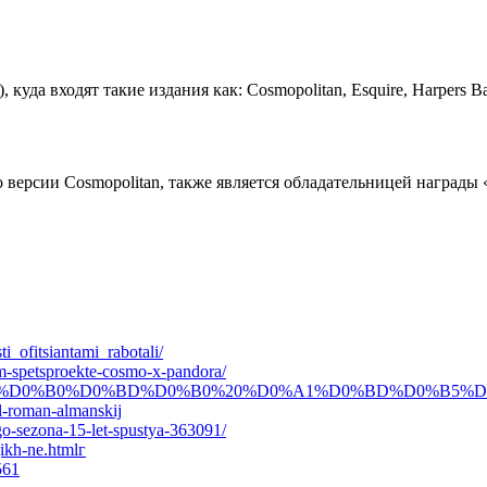
уда входят такие издания как: Cosmopolitan, Esquire, Harpers Ba
по версии Cosmopolitan, также является обладательницей наград
i_ofitsiantami_rabotali/
em-spetsproekte-cosmo-x-pandora/
/%D0%94%D0%B8%D0%B0%D0%BD%D0%B0%20%D0%A1%D0%BD%D0
yl-roman-almanskij
go-sezona-15-let-spustya-363091/
ikh-ne.htmlг
561