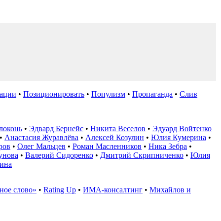
ации
•
Позиционировать
•
Популизм
•
Пропаганда
•
Слив
локонь
•
Эдвард Бернейс
•
Никита Веселов
•
Эдуард Войтенко
•
Анастасия Журавлёва
•
Алексей Козулин
•
Юлия Кумерина
•
ров
•
Олег Мальцев
•
Роман Масленников
•
Ника Зебра
•
унова
•
Валерий Сидоренко
•
Дмитрий Скрипниченко
•
Юлия
ина
ное слово»
•
Rating Up
•
ИМА-консалтинг
•
Михайлов и