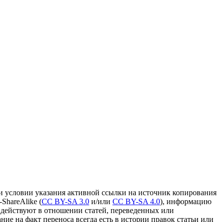
и условии указания активной ссылки на источник копирования
ShareAlike (
CC BY-SA 3.0
и/или
CC BY-SA 4.0
), информацию
 действуют в отношении статей, переведенных или
ание на факт переноса всегда есть в истории правок статьи или