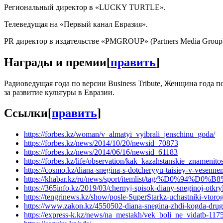
Региональный директор в «LUCKY TURTLE».
Телеведущая на «Первый канал Евразия».
PR директор в издательстве «PMGROUP» (Partners Media Group), к
Награды и премии
[
править
]
Радиоведущая года по версии Business Tribute, Женщина года 
за развитие культуры в Евразии.
Ссылки
[
править
]
https://forbes.kz/woman/v_almatyi_vyibrali_jenschinu_goda/
https://forbes.kz/news/2014/10/20/newsid_70873
https://forbes.kz/news/2014/06/16/newsid_61183
https://forbes.kz/life/observation/kak_kazahstanskie_znamenitost
https://cosmo.kz/diana-snegina-s-dotcheryyu-taisiey-v-vesenn
https://khabar.kz/ru/news/sport/itemlist/tag
https://365info.kz/2019/03/chernyj-spisok-diany-sneginoj-otkr
https://tengrinews.kz/show/posle-SuperStarkz-uchastniki-vtoro
https://www.zakon.kz/4550502-diana-snegina-zhdi-kogda-drug
https://express-k.kz/news/na_mestakh/vek_boli_ne_vidatb-117