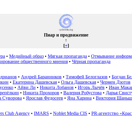
Пиар и продвижение
↑
[
+
]
ера
•
Медийный образ
•
Мягкая пропаганда
•
Отмывание информ
ирование общественного мнения
•
Чёрная пропаганда
дрианов
•
Андрей Баранников
•
Тимофей Белоглазов
•
Богдан Бе
нкин
•
Екатерина Дашевская
•
Ольга Дашевская
•
Чермен Дзотов
усенко
•
Айви Ли
•
Никита Лобанов
•
Игорь Лычёв
•
Иван Мака
репёлкин
•
Никита Прохоров
•
Валерия Робустова
•
Дарья Свист
а Суворова
•
Ярослав Федосеев
•
Яна Харина
•
Виктория Шаньш
rs Club Agency
•
IMARS
•
Noblet Media CIS
•
PR-агентство «Крас