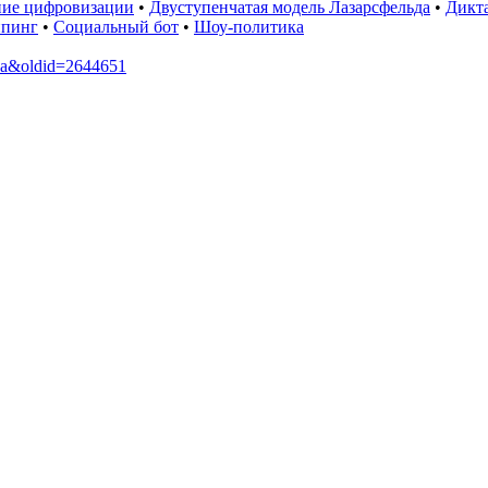
ие цифровизации
•
Двуступенчатая модель Лазарсфельда
•
Дикта
ппинг
•
Социальный бот
•
Шоу-политика
ина&oldid=2644651