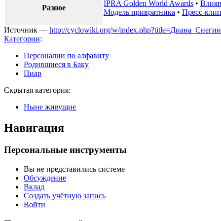
IPRA Golden World Awards
•
Влиян
Разное
Модель привратника
•
Пресс-кли
Источник —
http://cyclowiki.org/w/index.php?title=Диана_Снег
Категории
:
Персоналии по алфавиту
Родившиеся в Баку
Пиар
Скрытая категория:
Ныне живущие
Навигация
Персональные инструменты
Вы не представились системе
Обсуждение
Вклад
Создать учётную запись
Войти