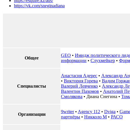
https://esquire.kz/ads/
https://vk.com/sneginadiana
GEO
•
Имидж политического лид
Общее
информации
•
Слухмейкер
•
Форм
Анастасия Адерес
•
Александр Ан
•
Виктория Горева
•
Вадим Горжа
Специалисты
Валерий Левченко
•
Александр Ле
Валентин Пахомов
•
Анатолий Пе
Смолякова
•
Диана Снегина
•
Том
9writer
•
Agency 112
•
Dviga
•
Game
Организации
партнёры
•
Никколо М
•
РАСО