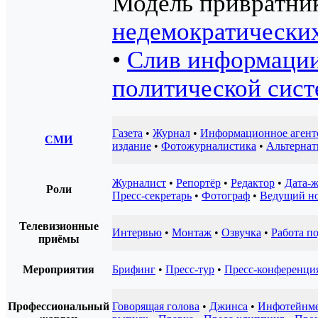
Модель привратни
недемократических
•
Слив информаци
политической сист
Газета
•
Журнал
•
Информационное агент
СМИ
издание
•
Фотожурналистика
•
Альтернат
Журналист
•
Репортёр
•
Редактор
•
Дата-
Роли
Пресс-секретарь
•
Фотограф
•
Ведущий но
Телевизионные
Интервью
•
Монтаж
•
Озвучка
•
Работа п
приёмы
Мероприятия
Брифинг
•
Пресс-тур
•
Пресс-конференци
Профессиональный
Говорящая голова
•
Джинса
•
Инфотейнм