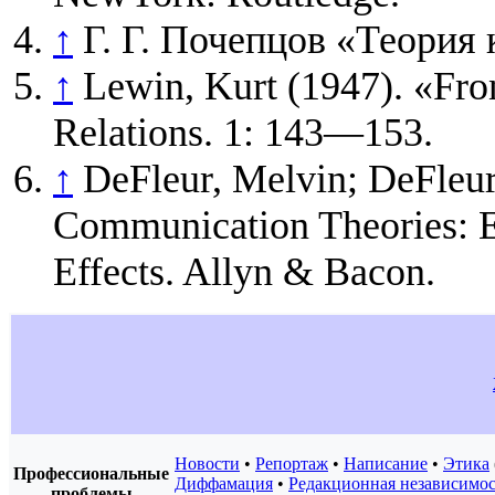
↑
Г. Г. Почепцов «Теория
↑
Lewin, Kurt (1947). «Fro
Relations. 1: 143—153.
↑
DeFleur, Melvin; DeFleur
Communication Theories: Ex
Effects. Allyn & Bacon.
Новости
•
Репортаж
•
Написание
•
Этика
Профессиональные
Диффамация
•
Редакционная независимос
проблемы