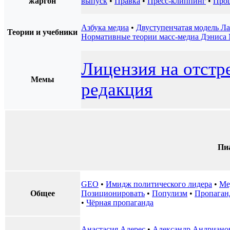
жаргон
выпуск
•
Правка
•
Пресс-клиппинг
•
Про
Азбука медиа
•
Двуступенчатая модель Ла
Теории и учебники
Нормативные теории масс-медиа Дэниса
Лицензия на отстр
Мемы
редакция
Пи
GEO
•
Имидж политического лидера
•
Ме
Общее
Позиционировать
•
Популизм
•
Пропаган
•
Чёрная пропаганда
Анастасия Адерес
•
Александр Андриано