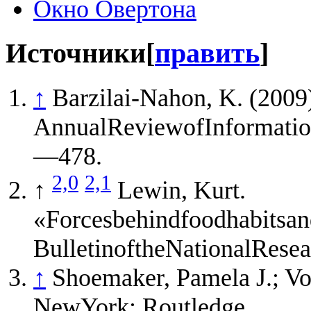
Окно Овертона
Источники
[
править
]
↑
Barzilai-Nahon, K. (2009)
AnnualReviewofInformatio
—478.
2,0
2,1
↑
Lewin, Kurt.
«Forcesbehindfoodhabitsa
BulletinoftheNationalRese
↑
Shoemaker, Pamela J.; Vo
NewYork: Routledge.