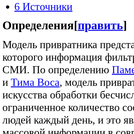
6
Источники
Определения
[
править
]
Модель привратника предста
которого информация фильт
СМИ. По определению
Пам
и
Тима Воса
, модель привра
искусства обработки бесчис
ограниченное количество с
людей каждый день, и это я
массовой информации в сов