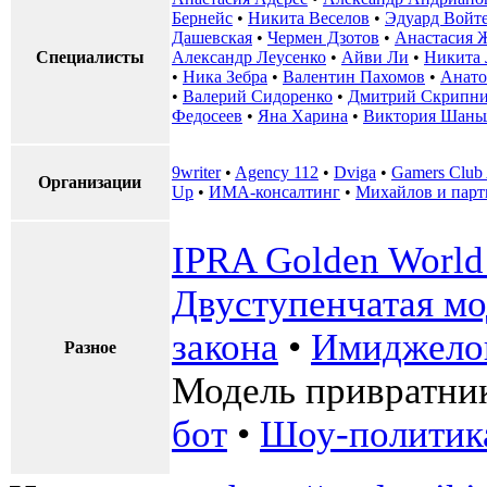
Бернейс
•
Никита Веселов
•
Эдуард Войт
Дашевская
•
Чермен Дзотов
•
Анастасия 
Специалисты
Александр Леусенко
•
Айви Ли
•
Никита 
•
Ника Зебра
•
Валентин Пахомов
•
Анато
•
Валерий Сидоренко
•
Дмитрий Скрипни
Федосеев
•
Яна Харина
•
Виктория Шань
9writer
•
Agency 112
•
Dviga
•
Gamers Club
Организации
Up
•
ИМА-консалтинг
•
Михайлов и пар
IPRA Golden World
Двуступенчатая мо
закона
•
Имиджело
Разное
Модель привратни
бот
•
Шоу-политик