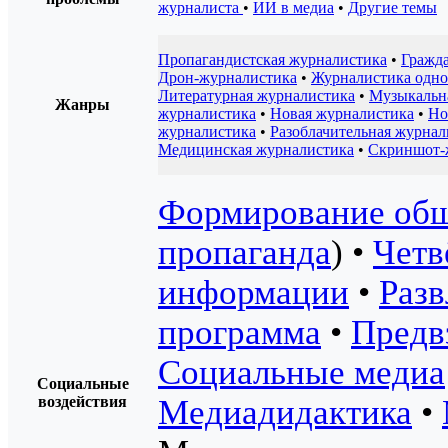
журналиста
•
ИИ в медиа
•
Другие темы
Пропагандистская журналистика
•
Гражд
Дрон-журналистика
•
Журналистика одно
Литературная журналистика
•
Музыкальн
Жанры
журналистика
•
Новая журналистика
•
Но
журналистика
•
Разоблачительная журнал
Медицинская журналистика
•
Скриншот-
Формирование общ
пропаганда
) •
Четв
информации
•
Раз
программа
•
Предв
Социальные медиа
Социальные
воздействия
Медиадидактика
•