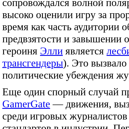
сопровождался волной поля
высоко оценили игру за про
время как часть аудитории 
предвзятости и завышении 
героиня
Элли
является
лесб
трансгендеры
). Это вызвало
политические убеждения жу
Еще один спорный случай пр
GamerGate
— движения, выз
среди игровых журналистов
стандартов в индустрии. Пе