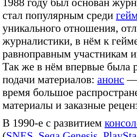
1988 году был основан жур
стал популярным среди
гей
уникального отношения, отл
журналистики, в нём к гейм
равноправным участникам ин
Так же в нём впервые была 
подачи материалов:
анонс
— 
время большое распростран
материалы и заказные рецен
В 1990-е с развитием
консол
(
SNES
,
Sega Genesis
,
PlaySta