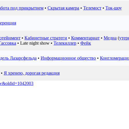
абота под прикрытием
•
Скрытая камера
•
Телемост
•
Ток-шоу
еренция
отейнмент
•
Кабинетные стратеги
•
Комментариат
•
Медиа
(
утер
Тассовка
•
Late night show
•
Телекиллер
•
Фейк
дель Лазарсфельда
•
Информационное общество
•
Конгломерац
•
Я хренею, дорогая редакция
how&oldid=1042003