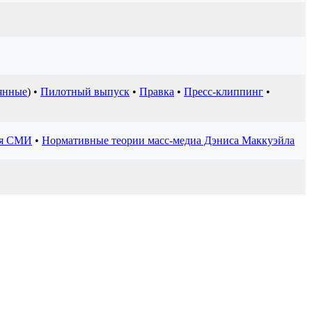
янные
) •
Пилотный выпуск
•
Правка
•
Пресс-клиппинг
•
ия СМИ
•
Нормативные теории масс-медиа Дэниса Маккуэйла