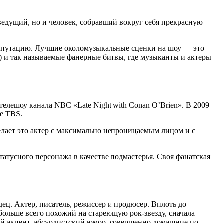
 ведущий, но и человек, собравший вокруг себя прекрасную
епутацию. Лучшие околомузыкальные сценки на шоу — это
) и так называемые фанерные битвы, где музыканты и актеры
телешоу канала NBC «Late Night with Conan O’Brien». В 2009—
ле TBS.
лает это актер c максимально непроницаемым лицом и с
татусного персонажа в качестве подмастерья. Своя фанатская
ц. Актер, писатель, режиссер и продюсер. Вплоть до
 больше всего похожий на стареющую рок-звезду, сначала
ый акцент, абсурдистский юмор, совершенно домашние по