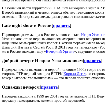
звезд за все времена. Он также является теле- и кинопродюсеро
На большей части территории США шоу выходило в эфир в 23:35 
Второй записанный в четверг эпизод обычно транслировался в 
ответами. Иногда сами звезды разыгрывают спонтанные скетчи
Late night show в России
[
править
]
Первопроходцем жанра в России можно считать
Игоря Угольн
Угольникова стало первым аналогом американских вечерних пе
лицензию от американских коллег. Схожий формат имела выхо
Дмитрий Нагиев и Сергей Рост. В 2011 году на телеканале «Ро
же в России выходит шоу «
Вечерний Ургант
», ведущим и осно
Добрый вечер с Игорем Угольниковым
[
править
]
Передача начала выходить в первой половине 1990х годов по
стороны РТР первый зампред ВГТРК
Кирилл Легат
, со сторо
вечер с Игорем Угольниковым» — это первая попытка субботне
Однажды вечером
[
править
]
Передача выходила с 1999 по 2001 год на телеканале ТНТ. Ве
передачу телесериалом, нежели простой передачей.