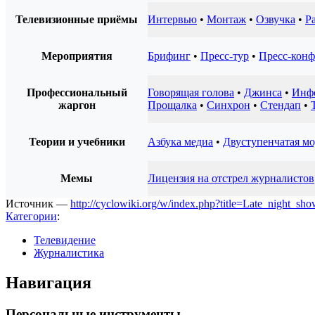
Телевизионные приёмы
Интервью
•
Монтаж
•
Озвучка
•
Р
Мероприятия
Брифинг
•
Пресс-тур
•
Пресс-конф
Профессиональный
Говорящая голова
•
Джинса
•
Инф
жаргон
Прощалка
•
Синхрон
•
Стендап
•
Теории и учебники
Азбука медиа
•
Двуступенчатая мо
Мемы
Лицензия на отстрел журналистов
Источник —
http://cyclowiki.org/w/index.php?title=Late_night_s
Категории
:
Телевидение
Журналистика
Навигация
Персональные инструменты