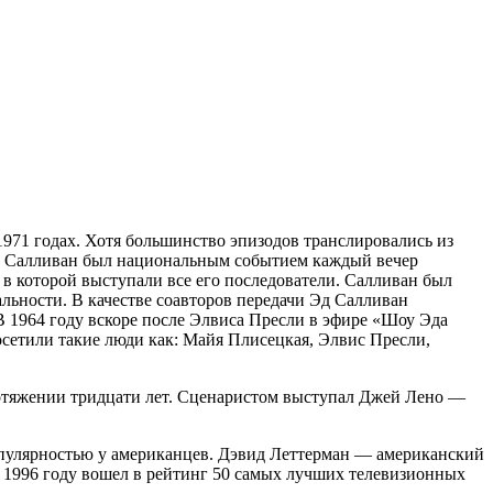
71 годах. Хотя большинство эпизодов транслировались из
Эд Салливан был национальным событием каждый вечер
 в которой выступали все его последователи. Салливан был
ьности. В качестве соавторов передачи Эд Салливан
В 1964 году вскоре после Элвиса Пресли в эфире «Шоу Эда
осетили такие люди как: Майя Плисецкая, Элвис Пресли,
отяжении тридцати лет. Сценаристом выступал Джей Лено —
популярностью у американцев. Дэвид Леттерман — американский
 1996 году вошел в рейтинг 50 самых лучших телевизионных