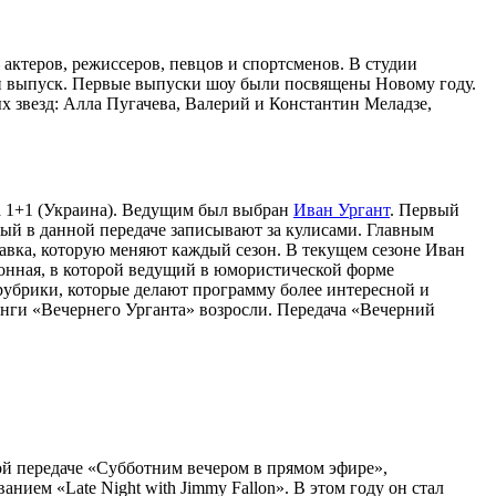
актеров, режиссеров, певцов и спортсменов. В студии
ен выпуск. Первые выпуски шоу были посвящены Новому году.
звезд: Алла Пугачева, Валерий и Константин Меладзе,
ла 1+1 (Украина). Ведущим был выбран
Иван Ургант
. Первый
рый в данной передаче записывают за кулисами. Главным
тавка, которую меняют каждый сезон. В текущем сезоне Иван
ционная, в которой ведущий в юмористической форме
 рубрики, которые делают программу более интересной и
тинги «Вечернего Урганта» возросли. Передача «Вечерний
ой передаче «Субботним вечером в прямом эфире»,
анием «Late Night with Jimmy Fallon». В этом году он стал