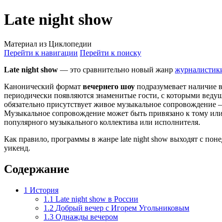
Late night show
Материал из Циклопедии
Перейти к навигации
Перейти к поиску
Late night show
— это сравнительно новый жанр
журналистик
Канонический формат
вечернего шоу
подразумевает наличие в
периодически появляются знаменитые гости, с которыми ведущий
обязательно присутствует живое музыкальное сопровождение 
Музыкальное сопровождение может быть привязано к тому или
популярного музыкального коллектива или исполнителя.
Как правило, программы в жанре late night show выходят с пон
уикенд.
Содержание
1
История
1.1
Late night show в России
1.2
Добрый вечер с Игорем Угольниковым
1.3
Однажды вечером