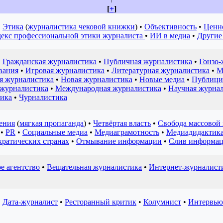
[
+
]
•
Этика
(
журналистика чековой книжки
) •
Объективность
•
Ценн
екс профессиональной этики журналиста
•
ИИ в медиа
•
Другие
•
Гражданская журналистика
•
Публичная журналистика
•
Гонзо-
вания
•
Игровая журналистика
•
Литературная журналистика
•
М
я журналистика
•
Новая журналистика
•
Новые медиа
•
Публици
 журналистика
•
Международная журналистика
•
Научная журна
тика
•
Чурналистика
ения
(
мягкая пропаганда
) •
Четвёртая власть
•
Свобода массовой
•
PR
•
Социальные медиа
•
Медиаграмотность
•
Медиадидактик
ратических странах
•
Отмывание информации
•
Слив информа
 агентство
•
Вещательная журналистика
•
Интернет-журналист
•
Дата-журналист
•
Ресторанный критик
•
Колумнист
•
Интервью