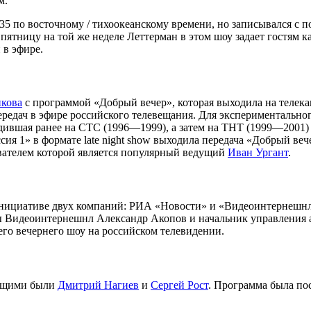
м.
по восточному / тихоокеанскому времени, но записывался с поне
пятницу на той же неделе Леттерман в этом шоу задает гостям 
 в эфире.
икова
с программой «Добрый вечер», которая выходила на телека
редач в эфире российского телевещания. Для экспериментальног
дившая ранее на СТС (1996—1999), а затем на ТНТ (1999—2001
ссия 1» в формате late night show выходила передача «Добрый 
вателем которой является популярный ведущий
Иван Ургант
.
 инициативе двух компаний: РИА «Новости» и «Видеоинтернешнл»
ны Видеоинтернешнл Александр Акопов и начальник управления
го вечернего шоу на российском телевидении.
дущими были
Дмитрий Нагиев
и
Сергей Рост
. Программа была по