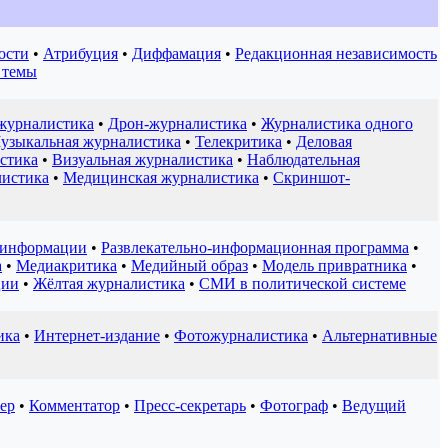
ости
•
Атрибуция
•
Диффамация
•
Редакционная независимость
 темы
журналистика
•
Дрон-журналистика
•
Журналистика одного
узыкальная журналистика
•
Телекритика
•
Деловая
стика
•
Визуальная журналистика
•
Наблюдательная
листика
•
Медицинская журналистика
•
Скриншот-
 информации
•
Развлекательно-информационная программа
•
а
•
Медиакритика
•
Медийный образ
•
Модель привратника
•
ции
•
Жёлтая журналистика
•
СМИ в политической системе
ика
•
Интернет-издание
•
Фотожурналистика
•
Альтернативные
ер
•
Комментатор
•
Пресс-секретарь
•
Фотограф
•
Ведущий