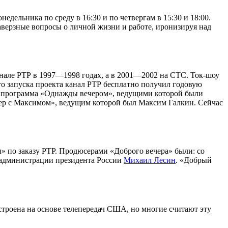
дельника по среду в 16:30 и по четвергам в 15:30 и 18:00.
каверзные вопросы о личной жизни и работе, иронизируя над
нале РТР в 1997—1998 годах, а в 2001—2002 на СТС. Ток-шоу
о запуска проекта канал РТР бесплатно получил годовую
) программа «Однажды вечером», ведущими которой были
вечер с Максимом», ведущим которой был Максим Галкин. Сейчас
 по заказу РТР. Продюсерами «Доброго вечера» были: со
 администрации президента России
Михаил Лесин
. «Добрый
строена на основе телепередач США, но многие считают эту