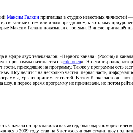
щий
Максим Галкин
приглашал в студию известных личностей — 
и, связанные с тем или иным праздником, к которому приуроч
ые Максим Галкин показывал с гостями. В числе приглашённых 
да в эфире двух телеканалов: «Первого канала» (Россия) и кана
уск программы начинается с «
cold open
». Это мини-ролик, кото
ют гости, приходящие на программу. Также у программы есть зас
скве. Шоу делится на несколько частей: первая часть, информа
рограммы, Ургант принимает гостей. В этом блоке часто делают
да шоу, в первое время программу не признавали, но потом рей
нт. Сначала он прославился как актер, благодаря юмористическ
вился в 2009 году, став на 5 лет «хозяином» студии шоу под назв