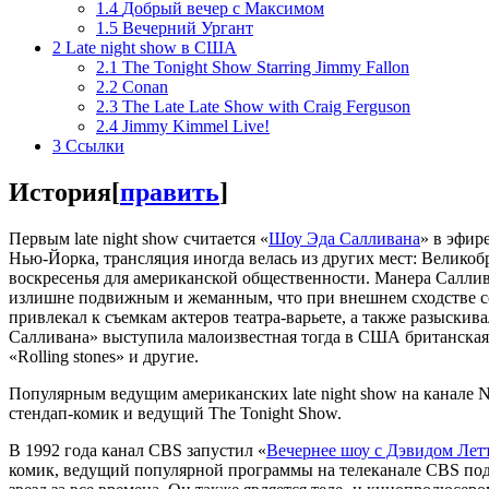
1.4
Добрый вечер с Максимом
1.5
Вечерний Ургант
2
Late night show в США
2.1
The Tonight Show Starring Jimmy Fallon
2.2
Conan
2.3
The Late Late Show with Craig Ferguson
2.4
Jimmy Kimmel Live!
3
Ссылки
История
[
править
]
Первым late night show считается «
Шоу Эда Салливана
» в эфир
Нью-Йорка, трансляция иногда велась из других мест: Велик
воскресенья для американской общественности. Манера Саллива
излишне подвижным и жеманным, что при внешнем сходстве со 
привлекал к съемкам актеров театра-варьете, а также разыски
Салливана» выступила малоизвестная тогда в США британская 
«Rolling stones» и другие.
Популярным ведущим американских late night show на канале
стендап-комик и ведущий The Tonight Show.
В 1992 года канал CBS запустил «
Вечернее шоу с Дэвидом Лет
комик, ведущий популярной программы на телеканале CBS под