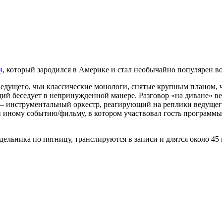
и
, который зародился в Америке и стал необычайно популярен во
едущего, чьи классические монологи, снятые крупным планом,
 беседует в непринужденной манере. Разговор «на диване» ведет
— инструментальный оркестр, реагирующий на реплики ведущег
 иному событию/фильму, в котором участвовал гость программ
едельника по пятницу, транслируются в записи и длятся около 45