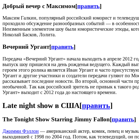
Добрый вечер с Максимом
[
править
]
Максим Галкин, популярный российский юморист и телеведу
проходило обсуждение разнообразных событий — в особенност
Неизменным элементом шоу были юмористические этюды, котор
Николай Басков, Лолита.
Вечерний Ургант
[
править
]
Передача «Вечерний Ургант» начала выходить в апреле 2012 го
выпуск шоу пришелся на день рожденья ведущего. Каждый вып
героем этого ролика является Иван Ургант и часто присутству
Ургант и другие участники и создатели передачи гуляют по Мо
рассказывает последние новости. Во второй, основной части п
необычной. Так как российский зритель не привык к такого ро
Ургант» выходит с 2012 года до настоящего времени.
Late night show в США
[
править
]
The Tonight Show Starring Jimmy Fallon
[
править
]
Джимми Фэллон
— американский актер, комик, певец и музыка
выходившей с 1998 по 2004 год. Потом, как телеведущий, он поя