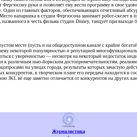
 Фергюсону руки и позволяет ему вести программу в свое удов
е. Один из главных факторов, обеспечивающих отчетливый абсу
Место напарника в студии Фергюсона занимает робот-скелет в п
 названного в честь фильма студии Disney, танцует при выходе 
пустом месте (пусть и на общедоступном канале с крайне богато
шему некоторой популярностью и репутацией многофункциональн
роться с уверенностью — несмотря на некоторый недостаток инди
и к различным нью-йоркским достопримечательностям, реалиям 
соцопросами на улицах города, результаты которых зачастую дей
 конкурентов, в творческом плане его передача находится в сос
ю JKL вё еще заметно отличается от конкурентов на других кан
Журналистика
↑