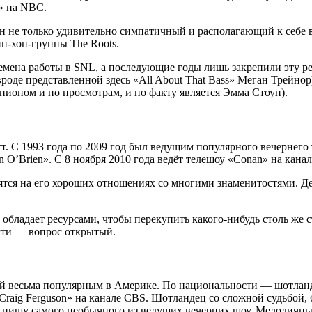
n» на NBC.
ллон не только удивительно симпатичный и располагающий к себе
п-хоп-группы The Roots.
мена работы в SNL, а последующие годы лишь закрепили эту р
оде представленной здесь «All About That Bass» Меган Трейнор
пионом и по просмотрам, и по факту является Эмма Стоун).
. С 1993 года по 2009 год был ведущим популярного вечернего 
 O’Brien». С 8 ноября 2010 года ведёт телешоу «Conan» на кана
тся на его хороших отношениях со многими знаменитостями. Де
обладает ресурсами, чтобы перекупить какого-нибудь столь же с
асти — вопрос открытый.
ий весьма популярным в Америке. По национальности — шотланде
 Craig Ferguson» на канале CBS. Шотландец со сложной судьбой,
ял нишу самого необычного из ведущих вечерних шоу. Мелодичн