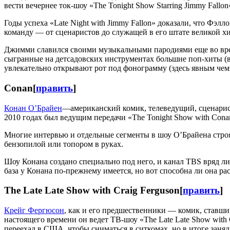
вести вечернее ток-шоу «The Tonight Show Starring Jimmy Fallo
Годы успеха «Late Night with Jimmy Fallon» доказали, что Фэ
команду — от сценаристов до служащей в его штате великой хи
Джимми славился своими музыкальными пародиями еще во вре
сыгранные на детсадовских инструментах большие поп-хиты (вр
увлекательно открывают рот под фонограмму (здесь явным чем
Conan
[
править
]
Конан О’Брайен
—американский комик, телеведущий, сценарист
2010 годах был ведущим передачи «The Tonight Show with Conan
Многие интервью и отдельные сегменты в шоу О’Брайена строя
бензопилой или топором в руках.
Шоу Конана создано специально под него, и канал TBS вряд ли 
база у Конана по-прежнему имеется, но вот способна ли она р
The Late Late Show with Craig Ferguson
[
править
]
Крейг Фергюсон
, как и его предшественники — комик, ставш
настоящего времени он ведет ТВ-шоу «The Late Late Show with
переехал в США, чтобы сниматься в ситкомах, но в итоге зан