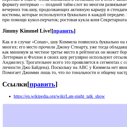
формату интервью — поздний тайм-слот во многом развязывает
вечерних ток-шоу, продолжающих активную карьеру в стендап
костюмы, которые используются буквально в каждой передаче. 
при помощи кукол-перчаток; ростовая кукла коня Секретариата,
Jimmy Kimmel Live!
[
править
]
Как и в случае «Conan», шоу Киммела появилось буквально на 
многих: его место прочили Джону Стюарту, уже тогда обладав
как минимум за честное третье место в рейтингах он может бо
Леттерман и Фэллон в своих шоу регулярно используют отсылк
Анджелесу. Трогательнее всего это проявляется в сегментах с 
личности Джо Байдена). Поскольку на ABC у Киммела нет явных
Помогает Джимми лишь то, что по тональности и общему настро
Ссылки
[
править
]
https://en.wikipedia.org/wiki/Late-night_talk_show