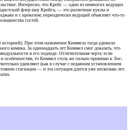
ольствие. Интересно, что Крейг — один из немногих ведущих
рдистский флер шоу Крейга, — это различные куклы и
иджаке и с ирокезом; периодически ведущий объясняет что-то
большинства гостей.
й историей). При этом назначение Киммела тогда удивило
ого комика. За одиннадцать лет Киммел смог доказать, что
видуальности в его подходе. Отличительная черта: если
и особенностям, то Киммел столь же сильно привязан к Лос-
ствительно удивляют (как в случае с недавним установлением
тоянии стагнации — и эта ситуация длится уже несколько лет.
алах.