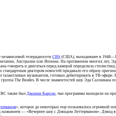
е независимой телерадиосети
CBS
(США), выходившее в 1948—19
обритании, Австралии или Японии. На протяжении многих лет, 
на говорить и двигаться перед камерой определила стилистику,
стандартным диктором новостей придавало его образу оригинал
вал талантливых музыкантов, готовых дебютировать в ТВ-эфире. 
группа The Beatles. В числе знаментостей шоу Эда Салливана п
 NBC также был
Джонни Карсон
, чьи программы выходили на пр
терманом
», которое до некоторых пор пользовалось огромной 
 названием — «Вечернее шоу с Дэвидом Леттерманом». Дэвид в