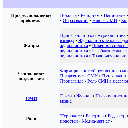
Профессиональные
Новости
•
Репортаж
•
Написание
проблемы
•
Образование
•
Новые СМИ
•
Код
Пропагандистская журналистика
взгляда
•
Журналистские расследо
Жанры
журналистика
•
Повествовательна
журналистика
•
Разоблачительная
журналистика
•
Трэвел-журналис
Формирование общественного мн
Социальные
Предвзятость СМИ
•
Пятая власть
воздействия
Пропаганда
•
Роль СМИ в недемок
Газета
•
Журнал
•
Информационное
СМИ
медиа
Журналист
•
Репортёр
•
Редактор
Роли
новостей
•
Медиа-магнат
•