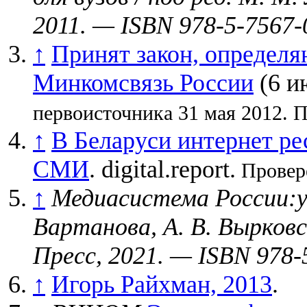
2011. — ISBN 978-5-7567-
↑
Принят закон, определ
Минкомсвязь России
(6 и
первоисточника 31 мая 2012.
П
↑
В Беларуси интернет ре
СМИ
. digital.report.
Провере
↑
Медиасистема России:уче
Вартанова, А. В. Вырковс
Пресс, 2021. — ISBN 978-
↑
Игорь Райхман, 2013
.