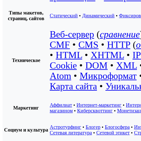
Типы макетов,
Статический
•
Динамический
•
Фиксиро
страниц, сайтов
Веб-сервер
(
сравнение
CMF
•
CMS
•
HTTP
(
•
HTML
•
XHTML
•
IP
Техническое
Cookie
•
DOM
•
XML
Atom
•
Микроформат
Карта сайта
•
Уникаль
Аффилиат
•
Интернет-маркетинг
•
Интерн
Маркетинг
магазином
•
Киберсквоттинг
•
Монетизац
Астротурфинг
•
Блогер
•
Блогосфера
•
Ин
Социум и культура
Сетевая литература
•
Сетевой этикет
•
Ст