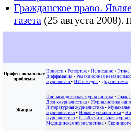
Гражданское право. Явля
газета
(25 августа 2008).
П
Новости
•
Репортаж
•
Написание
•
Этика
Профессиональные
Диффамация
•
Редакционная независимос
проблемы
журналиста
•
ИИ в медиа
•
Другие темы
Пропагандистская журналистика
•
Гражд
Дрон-журналистика
•
Журналистика одно
Литературная журналистика
•
Музыкальн
Жанры
журналистика
•
Новая журналистика
•
Но
журналистика
•
Разоблачительная журнал
Медицинская журналистика
•
Скриншот-