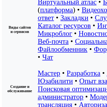
Виртуальный атлас
•
Б
(
платформа
) •
Видеохо
ответ
•
Закладки
•
Слу
Каталог ресурсов
•
Ин
Виды сайтов
и сервисов
Микроблог
•
Новостно
Веб-почта
•
Социальна
Файлообменник
•
Фор
•
Чат
Мастер
•
Разработка
•
Юзабилити
•
Опыт вз
Создание и
Поисковая оптимизац
обслуживание
администратор
•
Моде
трансляция
•
Авториз