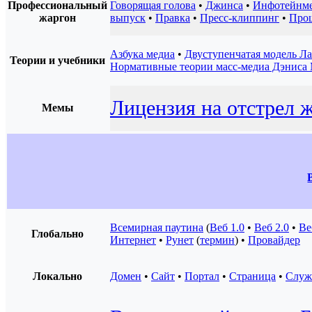
Профессиональный
Говорящая голова
•
Джинса
•
Инфотейнм
жаргон
выпуск
•
Правка
•
Пресс-клиппинг
•
Про
Азбука медиа
•
Двуступенчатая модель Ла
Теории и учебники
Нормативные теории масс-медиа Дэниса
Лицензия на отстрел 
Мемы
Всемирная паутина
(
Веб 1.0
•
Веб 2.0
•
Ве
Глобально
Интернет
•
Рунет
(
термин
) •
Провайдер
Локально
Домен
•
Сайт
•
Портал
•
Страница
•
Служ