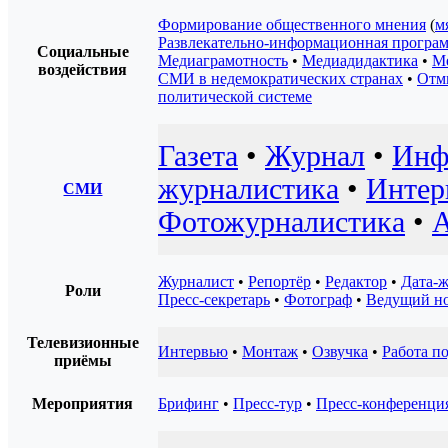
Формирование общественного мнения
(
м
Развлекательно-информационная програ
Социальные
Медиаграмотность
•
Медиадидактика
•
М
воздействия
СМИ в недемократических странах
•
Отм
политической системе
Газета
•
Журнал
•
Инф
журналистика
•
Интер
СМИ
Фотожурналистика
•
А
Журналист
•
Репортёр
•
Редактор
•
Дата-
Роли
Пресс-секретарь
•
Фотограф
•
Ведущий но
Телевизионные
Интервью
•
Монтаж
•
Озвучка
•
Работа п
приёмы
Мероприятия
Брифинг
•
Пресс-тур
•
Пресс-конференци