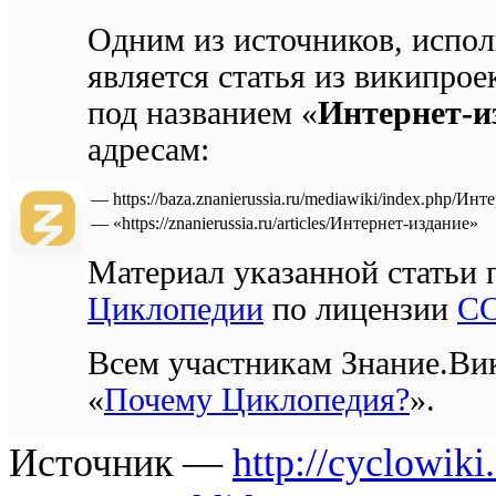
Одним из источников, испол
является статья из википрое
под названием «
Интернет-и
адресам:
—
https://baza.znanierussia.ru/mediawiki/index.php/Ин
—
«https://znanierussia.ru/articles/Интернет-издание»
Материал указанной статьи 
Циклопедии
по лицензии
CC
Всем участникам Знание.Вик
«
Почему Циклопедия?
».
Источник —
http://cyclowik