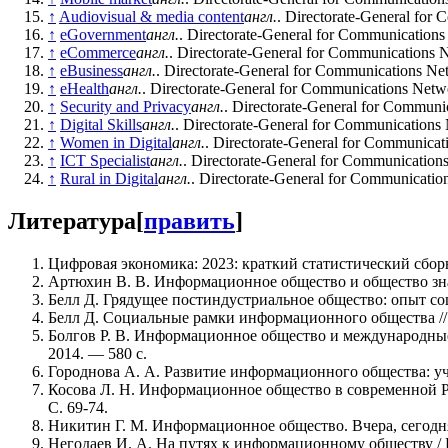
↑
Audiovisual & media content
англ.
. Directorate-General for
↑
eGovernment
англ.
. Directorate-General for Communication
↑
eCommerce
англ.
. Directorate-General for Communications 
↑
eBusiness
англ.
. Directorate-General for Communications Ne
↑
eHealth
англ.
. Directorate-General for Communications Netw
↑
Security and Privacy
англ.
. Directorate-General for Communi
↑
Digital Skills
англ.
. Directorate-General for Communications
↑
Women in Digital
англ.
. Directorate-General for Communicat
↑
ICT Specialist
англ.
. Directorate-General for Communication
↑
Rural in Digital
англ.
. Directorate-General for Communicatio
Литература
[
править
]
Цифровая экономика: 2023: краткий статистический сбор
Артюхин В. В. Информационное общество и общество зна
Белл Д. Грядущее постиндустриальное общество: опыт соц
Белл Д. Социальные рамки информационного общества // 
Болгов Р. В. Информационное общество и международные 
2014. — 580 с.
Городнова А. А. Развитие информационного общества: уче
Косова Л. Н. Информационное общество в современной Ро
С. 69-74.
Никитин Г. М. Информационное общество. Вчера, сегодня,
Негодаев И. А. На путях к информационному обществу / И.