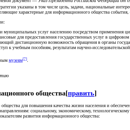
ючевой документ —
Указ Президента Российской Федерации от 
тратегии указаны в том числе цель, задачи, национальные инте
деляющие характерные для информационного общества события, 
ии:
 и муниципальных услуг населению посредством применения ци
ансовые для предоставления государственных услуг в цифровом 
вающий дистанционную возможность обращения в органы государ
уп к учебным пособиям, результатам научно-исследовательской
[7]
рным
музеям
.
етию
ационного общества
[
править
]
 общества для повышения качества жизни населения и обеспече
 направлениям: социальному, экономическому, технологическому
казателям развития информационного общества: