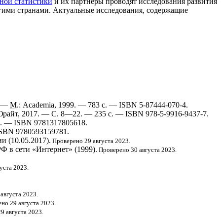
ной статистики
и их партнёры проводят исследования развития
угими странами. Актуальные исследования, содержащие
. —
М
.: Academia, 1999. — 783 с. — ISBN 5-87444-070-4.
Юрайт, 2017. — С. 8—22. — 235 с. — ISBN 978-5-9916-9437-7.
 с. — ISBN 9781317805618.
 ISBN 9780593159781.
 (10.05.2017).
Проверено 29 августа 2023.
Ф в сети «Интернет» (1999).
Проверено 30 августа 2023.
уста 2023.
августа 2023.
но 29 августа 2023.
9 августа 2023.