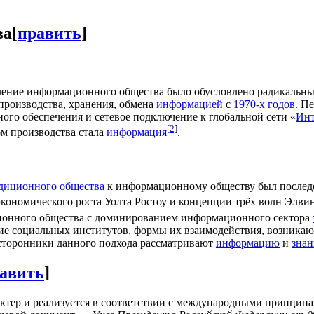
ва
[
править
]
ление информационного общества было обусловлено радикальн
производства, хранения, обмена
информацией
с
1970-х годов
. П
много обеспечения и сетевое подключение к глобальной сети «
Инт
[2]
ом производства стала
информация
.
диционного общества
к информационному обществу был последо
экономического роста Уолта Ростоу и концепции трёх волн Элви
онного общества с доминированием информационного сектора
ние социальных институтов, формы их взаимодействия, возникаю
сторонники данного подхода рассматривают
информацию
и
знан
авить
]
ктер и реализуется в соответствии с международными принцип