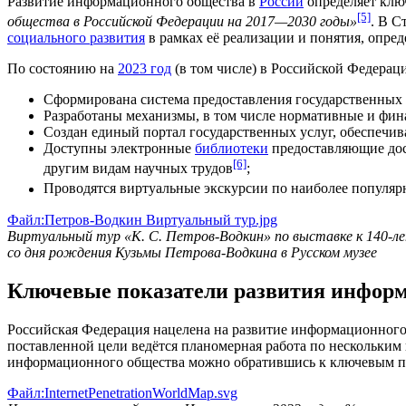
Развитие информационного общества в
России
определяет кл
[5]
общества в Российской Федерации на 2017—2030 годы»
. В С
социального развития
в рамках её реализации и понятия, опре
По состоянию на
2023 год
(в том числе) в Российской Федерац
Сформирована система предоставления государственных
Разработаны механизмы, в том числе нормативные и фин
Создан единый портал государственных услуг, обеспечи
Доступны электронные
библиотеки
предоставляющие дост
[6]
другим видам научных трудов
;
Проводятся виртуальные экскурсии по наиболее популя
Файл:Петров-Водкин Виртуальный тур.jpg
Виртуальный тур «К. С. Петров-Водкин» по выставке к 140-л
со дня рождения Кузьмы Петрова-Водкина в Русском музее
Ключевые показатели развития информ
Российская Федерация нацелена на развитие информационного
поставленной цели ведётся планомерная работа по нескольким
информационного общества можно обратившись к ключевым по
Файл:InternetPenetrationWorldMap.svg