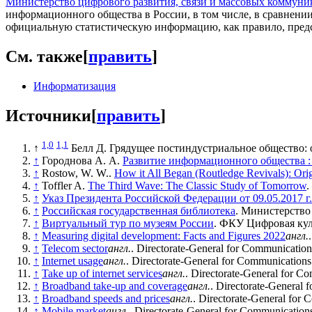
Министерство цифрового развития, связи и массовых коммун
информационного общества в России, в том числе, в сравнен
официальную статистическую информацию, как правило, предс
См. также
[
править
]
Информатизация
Источники
[
править
]
1,0
1,1
↑
Белл Д.
Грядущее постиндустриальное общество: о
↑
Городнова А. А.
Развитие информационного общества : 
↑
Rostow, W. W..
How it All Began (Routledge Revivals): Or
↑
Toffler A.
The Third Wave: The Classic Study of Tomorrow
.
↑
Указ Президента Российской Федерации от 09.05.2017 г
↑
Российская государственная библиотека
. Министерство
↑
Виртуальный тур по музеям России
. ФКУ Цифровая кул
↑
Measuring digital development: Facts and Figures 2022
англ.
↑
Telecom sector
англ.
. Directorate-General for Communicatio
↑
Internet usage
англ.
. Directorate-General for Communication
↑
Take up of internet services
англ.
. Directorate-General for C
↑
Broadband take-up and coverage
англ.
. Directorate-General
↑
Broadband speeds and prices
англ.
. Directorate-General for
↑
Mobile market
англ.
. Directorate-General for Communication