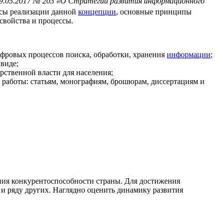
09.05.2017 № 203 «О Стратегии развития информационного
ресы реализации данной
концепции
, основные принципы
свойства и процессы.
фровых процессов поиска, обработки, хранения
информации
;
виде;
ственной власти для населения;
 работы: статьям, монографиям, брошюрам, диссертациям и
ния конкурентоспособности страны. Для достижения
 и ряду других. Наглядно оценить динамику развития