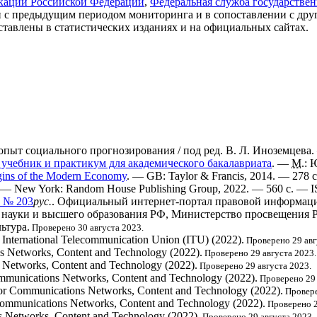
икаций Российской Федерации
,
Федеральная служба государствен
ии с предыдущим периодом мониторинга и в сопоставлении с др
тавлены в статистических изданиях и на официальных сайтах.
пыт социального прогнозирования / под ред. В. Л. Иноземцева
учебник и практикум для академического бакалавриата
. —
М
.: 
igins of the Modern Economy
. — GB: Taylor & Francis, 2014. — 278
 — New York: Random House Publishing Group, 2022. — 560 с. —
. № 203
рус.
. Официальный интернет-портал правовой информации
 науки и высшего образования РФ, Министерство просвещения Р
ьтура.
Проверено 30 августа 2023.
. International Telecommunication Union (ITU) (2022).
Проверено 29 авг
ns Networks, Content and Technology (2022).
Проверено 29 августа 2023.
s Networks, Content and Technology (2022).
Проверено 29 августа 2023.
ommunications Networks, Content and Technology (2022).
Проверено 29 
 for Communications Networks, Content and Technology (2022).
Провере
 Communications Networks, Content and Technology (2022).
Проверено 2
s Networks, Content and Technology (2022).
Проверено 29 августа 2023.