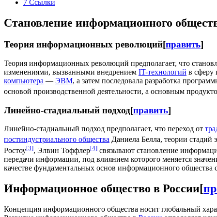
7
Ссылки
Становление информационного общест
Теория информационных революций
[
править
]
Теория информационных революций предполагает, что станов
изменениями, вызванными внедрением
IT-технологий
в сферу 
компьютера
—
ЭВМ
, а затем последовала разработка програм
основой производственной деятельности, а основным продукт
Линейно-стадиальный подход
[
править
]
Линейно-стадиальный подход предполагает, что переход от
тра
постиндустриального общества
Даниела Белла, теории стадий 
[3]
[4]
Ростоу
, Элвин Тоффлер
связывают становление информаци
передачи информации, под влиянием которого меняется значе
качестве фундаментальных основ информационного общества 
Информационное общество в России
[
пр
Концепция информационного общества носит глобальный хара