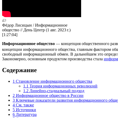
Фёдор Лисицын / Информационное
общество // День Центр (1 авг. 2023 г.)
[1:27:04]
Информационное общество
— концепция общественного разв
концепции информационного общества, главным фактором общ
свободный информационный обмен. В дальнейшем это опреде
Закономерно, основным продуктом производства стала
информ
Содержание
1
Становление информационного общества
1.1
Теория информационных революций
1.2
Линейно-стадиальный подход
2
Информационное общество в России
3
Ключевые показатели развития информационного обще
4
См. также
5
Источники
6
Литература