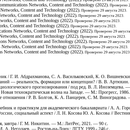
 Communications Networks, Content and Technology (2022).
Проверено 2
s Networks, Content and Technology (2022).
Проверено 29 августа 2023.
Networks, Content and Technology (2022).
Проверено 29 августа 2023.
tworks, Content and Technology (2022).
Проверено 29 августа 2023.
orks, Content and Technology (2022).
Проверено 29 августа 2023.
cations Networks, Content and Technology (2022).
Проверено 29 августа
 Networks, Content and Technology (2022).
Проверено 29 августа 2023.
ions Networks, Content and Technology (2022).
Проверено 29 августа 20
s Networks, Content and Technology (2022).
Проверено 29 августа 2023.
ns Networks, Content and Technology (2022).
Проверено 29 августа 2023
ник / Г. И. Абдрахманова, С. А. Васильковский, К. О. Вишневск
ний — реальность, формации или концепции? / В. В. Артюхин. —
иологического прогнозирования / под ред. В. Л. Иноземцева. — 
Новая технократическая волна на Западе. — М.: Прогресс, 1986
отношения / Р. В. Болгов, К. А. Панцерев, С. М. Виноградова. 
бник и практикум для академического бакалавриата / А. А. Горо
ссии, социальный аспект / Л. Н. Косова Ю. А. Косова // Вестн
 завтра / Г. М. Никитин. — М.: ЛитРес, 2021. — 90 с.
 А. Негодаев. — Ростов-на-Дону.: ДГТУ, 1999.- 246 с.