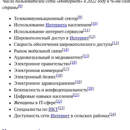
Число пользователей сети «Интернет» в 2022 году в %-ом со
[8]
страны
[9]
Телекоммуникационный сектор
[10]
Использование
Интернета
населением
[11]
Использование интернет-сервисов
[12]
Широкополосный доступ в
Интернет
[13]
Скорость обеспечения широкополосного доступа
[14]
Рынок мобильной связи
[15]
Аудиовизуальный и медиаконтент
[16]
Электронное правительство
[17]
Электронная коммерция
[18]
Электронный бизнес
[19]
Электронное здравоохранение
[20]
Безопасность и конфиденциальность
[21]
Цифровые навыки населения
[22]
Женщины в IT-сфере
[23]
Специалисты по
ИКТ
[24]
Доступность сети
Интернет
в сельских районах