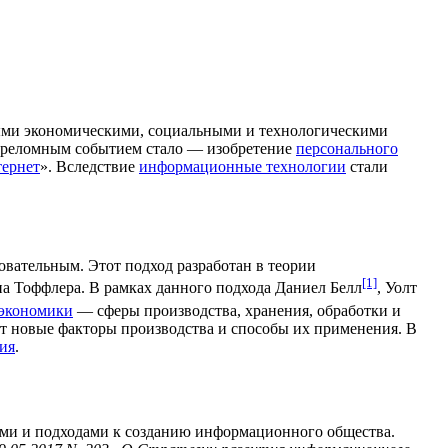
ыми экономическими, социальными и технологическими
ереломным событием стало — изобретение
персонального
ернет
». Вследствие
информационные технологии
стали
вательным. Этот подход разработан в теории
[1]
на Тоффлера. В рамках данного подхода Даниел Белл
, Уолт
экономики
— сферы производства, хранения, обработки и
т новые факторы производства и способы их применения. В
ия
.
ами и подходами к созданию информационного общества.