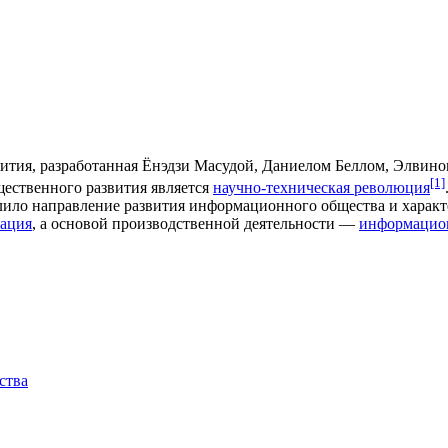
ития, разработанная Ёнэдзи Масудой, Даниелом Беллом, Элвин
[1]
ественного развития является
научно-техническая революция
лило направление развития информационного общества и хара
ация
, а основой производственной деятельности —
информацио
ства