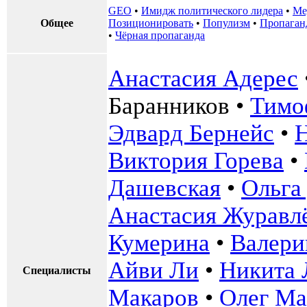
GEO
•
Имидж политического лидера
•
Ме
Общее
Позиционировать
•
Популизм
•
Пропаган
•
Чёрная пропаганда
Анастасия Адерес
Баранников
•
Тимо
Эдвард Бернейс
•
Н
Виктория Горева
•
Дашевская
•
Ольга
Анастасия Журавл
Кумерина
•
Валери
Айви Ли
•
Никита 
Специалисты
Макаров
•
Олег Ма