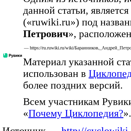
данной статьи, является
(«ruwiki.ru») под назва
Петрович
», расположен
—
https://ru.ruwiki.ru/wiki/Баранников,_Андрей_Петр
Материал указанной ста
использован в
Циклопе
более поздних версий.
Всем участникам Рувики
«
Почему Циклопедия?
»