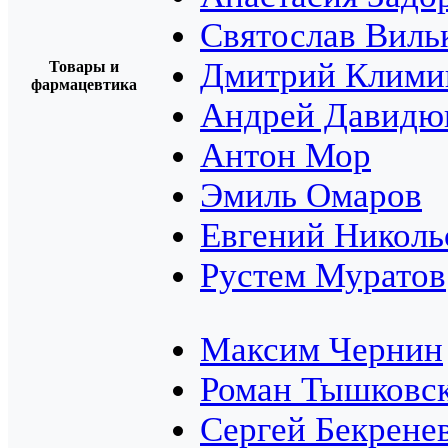
Святослав Виль
Дмитрий Клим
Товары и
фармацевтика
Андрей Давидю
Антон Мор
Эмиль Омаров
Евгений Николь
Рустем Муратов
Максим Чернин
Роман Тышковс
Сергей Бекрене