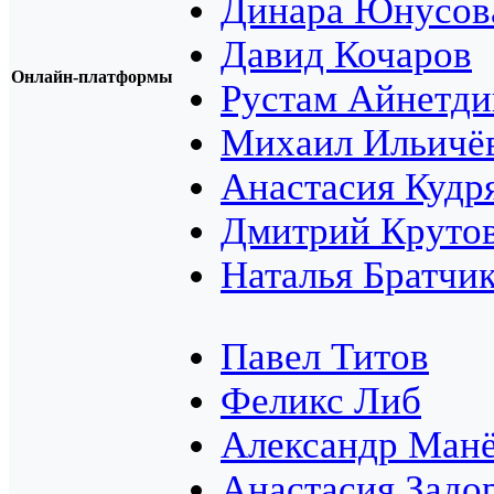
Динара Юнусов
Давид Кочаров
Онлайн-платформы
Рустам Айнетди
Михаил Ильичё
Анастасия Кудр
Дмитрий Круто
Наталья Братчи
Павел Титов
Феликс Либ
Александр Ман
Анастасия Задо