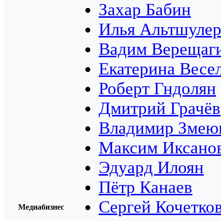
Захар Бабин
Илья Альтшуле
Вадим Верещаг
Екатерина Весе
Роберт Гндолян
Дмитрий Грачёв
Владимир Змею
Максим Иксано
Эдуард Илоян
Пётр Канаев
Сергей Кочетко
Медиабизнес