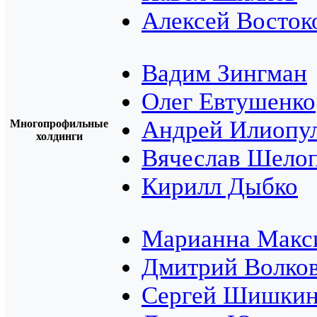
Алексей Восток
Вадим Зингман
Олег Евтушенко
Андрей Илиопу
Многопрофильные
холдинги
Вячеслав Шело
Кирилл Дыбко
Марианна Макс
Дмитрий Волко
Сергей Шишки