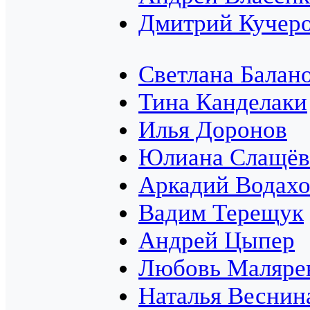
Дмитрий Кучер
Светлана Балан
Тина Канделаки
Илья Доронов
Юлиана Слащёв
Аркадий Водах
Вадим Терещук
Андрей Цыпер
Любовь Маляре
Наталья Веснин