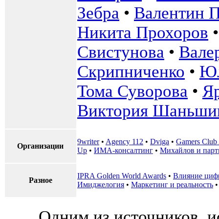
Зебра
•
Валентин 
Никита Прохоров
Свистунова
•
Вале
Скрипниченко
•
Юл
Тома Суворова
•
Я
Виктория Шаньши
9writer
•
Agency 112
•
Dviga
•
Gamers Club
Организации
Up
•
ИМА-консалтинг
•
Михайлов и пар
IPRA Golden World Awards
•
Влияние циф
Разное
Имиджелогия
•
Маркетинг и реальность
Одним из источников, 