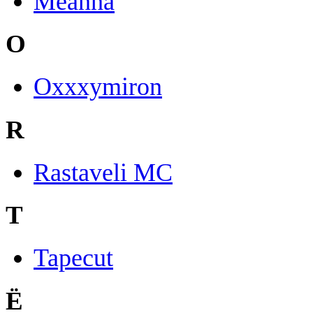
Meanna
O
Oxxxymiron
R
Rastaveli MC
T
Tapecut
Ё