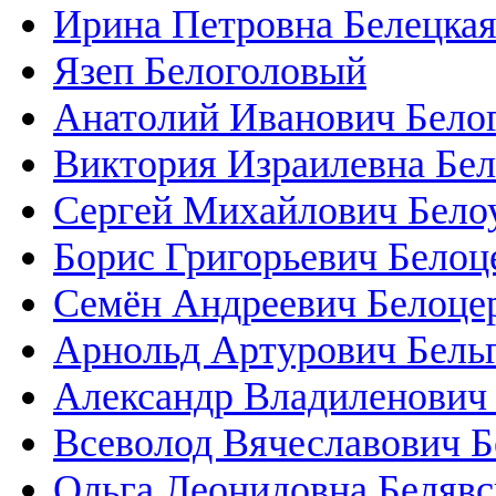
Ирина Петровна Белецка
Язеп Белоголовый
Анатолий Иванович Бело
Виктория Израилевна Бе
Сергей Михайлович Бело
Борис Григорьевич Белоц
Семён Андреевич Белоце
Арнольд Артурович Бель
Александр Владиленович
Всеволод Вячеславович 
Ольга Леонидовна Белявс