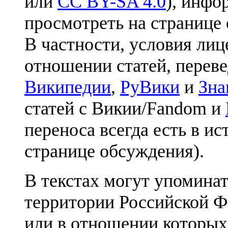
или
CC BY-SA 4.0
), инфо
просмотреть на странице 
В частности, условия лиц
отношении статей, перев
Википедии
,
РуВики
и
Зна
статей с Викии/Fandom и
переноса всегда есть в ис
странице обсуждения).
В текстах могут упоминат
территории Российской Ф
или в отношении которых