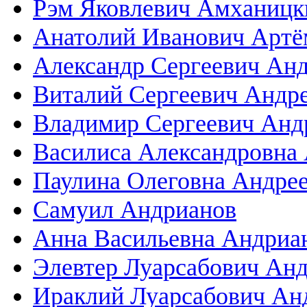
Рэм Яковлевич Амханицк
Анатолий Иванович Артё
Александр Сергеевич Ан
Виталий Сергеевич Андр
Владимир Сергеевич Анд
Василиса Александровна
Паулина Олеговна Андре
Самуил Андрианов
Анна Васильевна Андриа
Элевтер Луарсабович Ан
Ираклий Луарсабович Ан