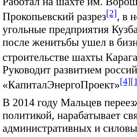
Работал на шахте им. Ворош
[2]
Прокопьевский разрез
, в 
угольные предприятия Кузбас
после женитьбы ушел в бизн
строительстве шахты Караг
Руководит развитием росси
[4]
[
«КапиталЭнергоПроект»
В 2014 году Мальцев переез
политикой, нарабатывает св
административных и силовы