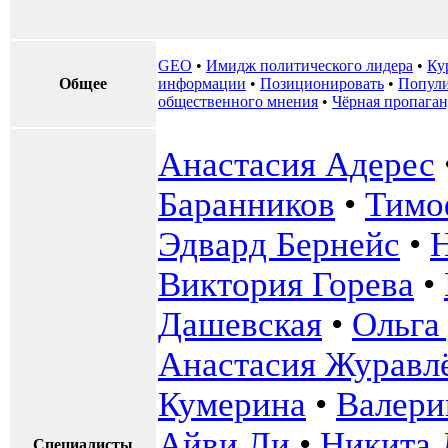
GEO
•
Имидж политического лидера
•
Ку
Общее
информации
•
Позиционировать
•
Попул
общественного мнения
•
Чёрная пропаган
Анастасия Адерес
Баранников
•
Тимо
Эдвард Бернейс
•
Н
Виктория Горева
•
Дашевская
•
Ольга
Анастасия Журавл
Кумерина
•
Валери
Айви Ли
•
Никита 
Специалисты