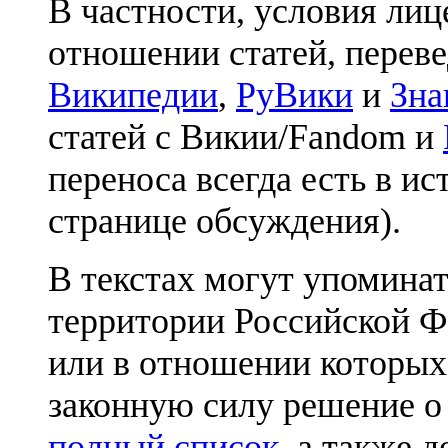
В частности, условия лиц
отношении статей, перев
Википедии
,
РуВики
и
Зна
статей с Викии/Fandom и
переноса всегда есть в ис
странице обсуждения).
В текстах могут упоминат
территории Российской Ф
или в отношении которых
законную силу решение о
полный список
, а также 