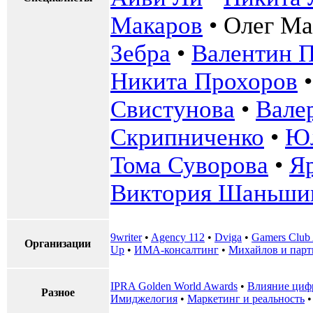
Макаров
•
Олег Ма
Зебра
•
Валентин 
Никита Прохоров
Свистунова
•
Вале
Скрипниченко
•
Юл
Тома Суворова
•
Я
Виктория Шаньши
9writer
•
Agency 112
•
Dviga
•
Gamers Club
Организации
Up
•
ИМА-консалтинг
•
Михайлов и пар
IPRA Golden World Awards
•
Влияние циф
Разное
Имиджелогия
•
Маркетинг и реальность