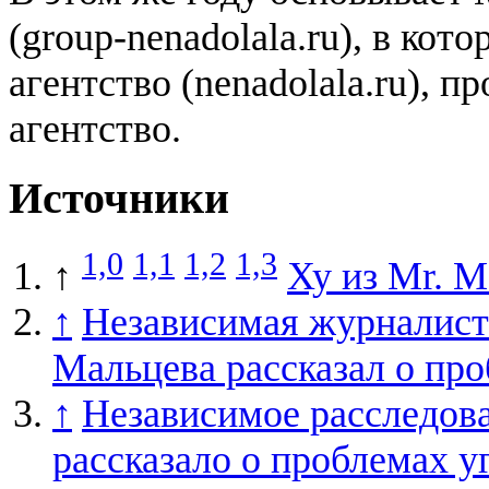
(group-nenadolala.ru), в к
агентство (nenadolala.ru), 
агентство.
Источники
1,0
1,1
1,2
1,3
↑
Ху из Мr. М
↑
Независимая журналист
Мальцева рассказал о про
↑
Независимое расследова
рассказало о проблемах 