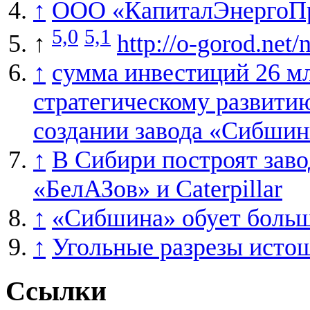
↑
ООО «КапиталЭнергоП
5,0
5,1
↑
http://o-gorod.net
↑
сумма инвестиций 26 м
стратегическому развити
создании завода «Сибши
↑
В Сибири построят заво
«БелАЗов» и Caterpillar
↑
«Сибшина» обует боль
↑
Угольные разрезы исто
Ссылки