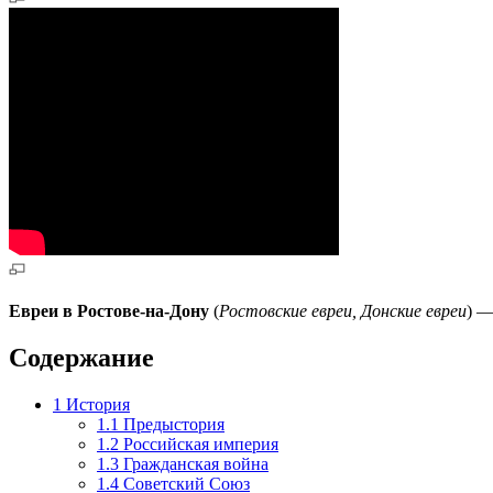
Евреи в Ростове-на-Дону
(
Ростовские евреи, Донские евреи
) 
Содержание
1
История
1.1
Предыстория
1.2
Российская империя
1.3
Гражданская война
1.4
Советский Союз