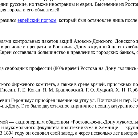
дни русские, но также иностранцы и евреи. Выселение из Росто
ля города и его обывателей.
зразился
еврейский погром
, который был остановлен лишь посл
лями контрольных пакетов акций Азовско-Донского, Донского з
 в регионе и превратили Ростов-на-Дону в крупный центр хлебно
Евреи составляли большинство в правлениях городских банков, о
а свободных профессий (80% врачей Ростова-на-Дону являлись 
ского биржевого комитета, а также в среде врачей, присяжных 
несин, Г. Е. Коган, Я. М. Браиловский, Г. О. Луцкий, Х. Н. Герб
ич Геронимус приобрёл имение на углу ул. Почтовой и пер. Ка
а-на-Дону. Это было двухэтажное кирпичное неоштукатуренное
рмой — акционерным обществом «Ростовское-на-Дону мукомоль
и мукомольного факультета политехникума в Хемнице — крупны
 1894 году он основал свой завод, а через несколько лет выстро