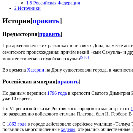
1.5
Российская Федерация
2
Источники
История
[
править
]
Предыстория
[
править
]
При археологических раскопках в низовьях Дона, на месте ант
семитского происхождения; причём некий «сын Самуила» и др
[5]
[6]
монотеистического иудейского культа
.
Во времена
Хазарии
на Дону существовали города, в частност
Российская империя
[
править
]
По данным переписи
1796 года
в крепости Святого Димитрия Р
уже 10 евреев.
По VI ревизской сказке Ростовского городского магистрата от
1
по разрешению войскового атамана Платова, был Н. Герберг. В
С
1863 года
в городе действовало еврейское училище «Талмуд 
появились многочисленные
хедеры
, открылись общественные 