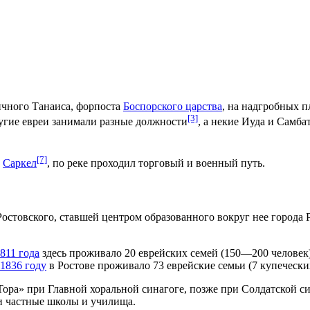
ичного Танаиса, форпоста
Боспорского царства
, на надгробных п
[3]
угие евреи занимали разные должности
, а некие Иуда и Самб
[7]
и
Саркел
, по реке проходил торговый и военный путь.
остовского, ставшей центром образованного вокруг нее города Р
811 года
здесь проживало 20 еврейских семей (150—200 человек
1836 году
в Ростове проживало 73 еврейские семьи (7 купечески
Тора» при Главной хоральной синагоге, позже при Солдатской с
и частные школы и училища.