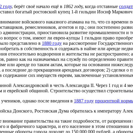
2 году
, берёт своё начало ещё в
1862 год
у, когда отставные
солдат
оставил богатый ростовский купец 1-й гильдии Иосиф Маркович
внимание войскового наказного атамана на то, что со времени 
 поставщиков, ремесленников, агентов и пр.; они постепенно ра
ю администрации, приостановила развитие промышленности и тор
о вопрос о том, имеют ли евреи-купцы 1 гильдии право приобре
 было представлено в
1880 году
на рассмотрение Государственног
риобретать в собственность и содержать в найме или аренде нед
ния относительно водворения и жительства не распространено; 
ов, равно как на назначаемых на службу по определению правит
ме или аренде по таким актам, которые на основании нижеслед
, а последние до прекращения арендных договоров; 2) сделки 
е в содержание сих имуществ евреям, заключенные установленным
ной Александровской в честь Александра II. Через 1 год и 4 ме
 и еврейской общиной. Строительство осуществил строительны
 учеников, однако после введения в
1887 году
процентной норм
ойска Донского, Ростовская Дума обратилась к императору Алек
е внимание правительства на такие подробности, от разрешения
о и фабричного характера, и его население в этом отношении ве
нные обороты города доходят до 150 000 000 рублей, а обороты 