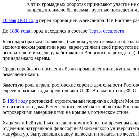
в этих громадных оборотах принимают участие не о
запрещено, имело бы весьма грустные последствия д
10 мая
1883 года
перед коронацией Александра III в Ростове ра
До
1888 года
город находился в составе
Черты оседлости
.
Благодаря братьям Поляковы, бывшим учредителями и обладате
экономическом развитии края, евреи усилили своё присутствие
основателю и владельцу каботажного Азовского пароходства). 
принадлежало евреям.
Среди еврейского населения были промышленники, купцы, лиц
ремесленниками.
Заметную роль играли ростовские евреи в деятельности Ростов
евреев в разные годы представляли И. Ф. Волькенштейн, Ф. О. Г
В
1894 году
ростовский строительный подрядчик Абрам Моисеев
молитвенного дома Ремесленного еврейского общества Ростов
островерхими заверше­ниями на крыше в готическом стиле.
Хацкеля и Бейнуш Рысс владели крупной по тем временам фи
отделения натуральной философии Мюнхенского университета 
мануфактур, выпускавших ваксу, вывески и плакаты из жести. В