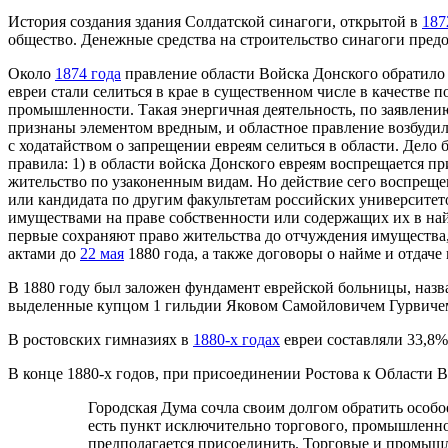
История создания здания Солдатской синагоги, открытой в
187
общество. Денежные средства на строительство синагоги пред
Около
1874 года
правление области Войска Донского обратило 
евреи стали селиться в крае в существенном числе в качестве
промышленности. Такая энергичная деятельность, по заявлени
признаны элементом вредным, и областное правление возбудил
с ходатайством о запрещении евреям селиться в области. Дело
правила: 1) в области войска Донского евреям воспрещается п
жительство по узаконенным видам. Но действие сего воспреще
или кандидата по другим факультетам российских университет
имуществами на праве собственности или содержащих их в най
первые сохраняют право жительства до отчуждения имущества
актами до
22 мая
1880 года, а также договоры о найме и отдач
В 1880 году был заложен фундамент еврейской больницы, назван
выделенные купцом 1 гильдии Яковом Самойловичем Гурвичем
В ростовских гимназиях в
1880-х годах
евреи составляли 33,8%
В конце 1880-х годов, при присоединении Ростова к Области В
Городская Дума сочла своим долгом обратить особо
есть пункт исключительно торгового, промышленног
предполагается присоединить. Торговые и промышле