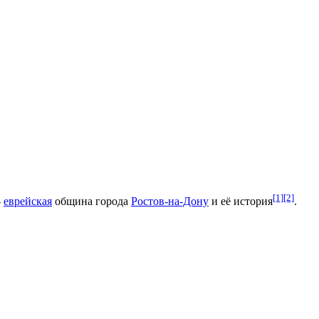
[1]
[2]
—
еврейская
община города
Ростов-на-Дону
и её история
.