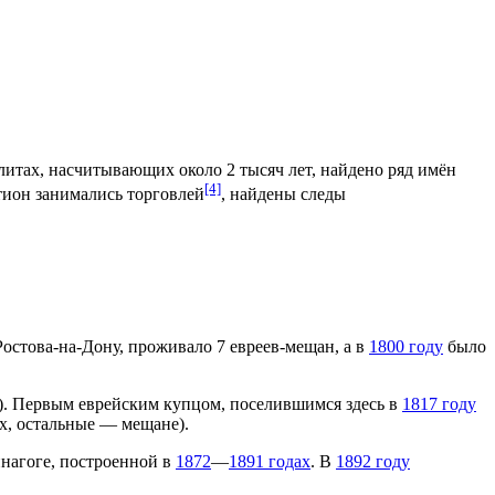
литах, насчитывающих около 2 тысяч лет, найдено ряд имён
[4]
атион занимались торговлей
, найдены следы
остова-на-Дону, проживало 7 евреев-мещан, а в
1800 году
было
). Первым еврейским купцом, поселившимся здесь в
1817 году
х, остальные — мещане).
инагоге, построенной в
1872
—
1891 годах
. В
1892 году