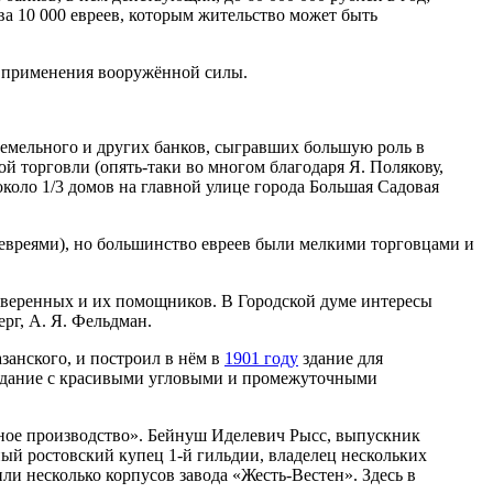
ва 10 000 евреев, которым жительство может быть
е применения вооружённой силы.
емельного и других банков, сыгравших большую роль в
й торговли (опять-таки во многом благодаря Я. Полякову,
коло 1/3 домов на главной улице города Большая Садовая
евреями), но большинство евреев были мелкими торговцами и
поверенных и их помощников. В Городской думе интересы
ерг, А. Я. Фельдман.
занского, и построил в нём в
1901 году
здание для
 здание с красивыми угловыми и промежуточными
ное производство». Бейнуш Иделевич Рысс, выпускник
й ростовский купец 1-й гильдии, владелец нескольких
или несколько корпусов завода «Жесть-Вестен». Здесь в