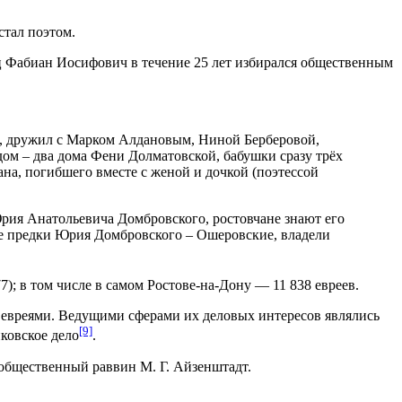
стал поэтом.
тец Фабиан Иосифович в течение 25 лет избирался общественным
м, дружил с Марком Алдановым, Ниной Берберовой,
дом – два дома Фени Долматовской, бабушки сразу трёх
на, погибшего вместе с женой и дочкой (поэтессой
рия Анатольевича Домбровского, ростовчане знают его
е предки Юрия Домбровского – Ошеровские, владели
); в том числе в самом Ростове-на-Дону — 11 838 евреев.
 евреями. Ведущими сферами их деловых интересов являлись
[9]
ковское дело
.
общественный раввин М. Г. Айзенштадт.