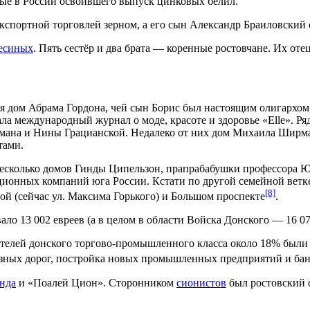
вые в России освоившего выпуск цинковых белил.
спортной торговлей зерном, а его сын Александр Браиловский 
есиных
. Пять сестёр и два брата — коренные ростовчане. Их о
я дом Абрама Гордона, чей сын Борис был настоящим олигархо
а международный журнал о моде, красоте и здоровье «Elle». Ря
тмана и Нины Грацианской. Недалеко от них дом Михаила Ширма
тами.
есколько домов Гинды Ципельзон, прапрабабушки профессора Ю
ционных компаний юга России. Кстати по другой семейной ветк
[8]
й (сейчас ул. Максима Горького) и Большом проспекте
.
ло 13 002 евреев (а в целом в области Войска Донского — 16 077
телей донского торгово-промышленного класса около 18% были
езных дорог, постройка новых промышленных предприятий и бан
нда
и «Поалей Цион». Сторонником
сионистов
был ростовский 