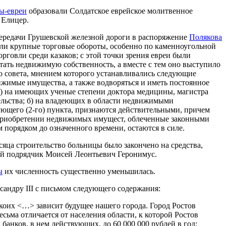
ы-евреи
образовали Солдатское еврейское молитвенное
 Елицер.
передачи Грушевской железной дороги в распоряжение
Полякова
звили крупные торговые обороты, особенно по каменноугольной
говли среди казаков; с этой точки зрения евреи были
тать недвижимую собственность, а вместе с тем оно выступило
о совета, мнением которого устанавливались следующие
вижимые имущества, а также водворяться и иметь постоянное
а) на имеющих ученые степени доктора медицины, магистра
ельства; б) на владеющих в области недвижимыми
ующего (2-го) пункта, признаются действительными, причем
о приобретении недвижимых имущест, облеченные законными
 порядком до означенного времени, остаются в силе.
сяца строительство больницы было закончено на средства,
й подрядчик Моисей Леонтьевич Геронимус.
ы
их численность существенно уменьшилась.
сандру III с письмом следующего содержания:
 коих <…> зависит будущее нашего города. Город Ростов
сьма отличается от населения области, к которой Ростов
банков, в нем действующих, до 60 000 000 рублей в год;