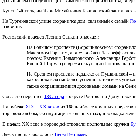
дальнейшем находились цеха химического производства, впер
Купец 1-й гильдии Яков Михайлович Браиловский занимался эк
На Тургеневской улице сохранился дом, связанный с семьёй
Гн
раввином.
Ростовский краевед Леонид Санкин отмечает:
На Большом проспекте (Ворошиловском) сохранилс
Максимом Горьким, а внучка Элен Лазарефф основал
поэтов: Евгения Долматовского, Александра Гербс
Еленой Ширман) в время оккупации Ростова нацис
На Среднем проспекте недалеко от Пушкинской – н
как основателя наиболее успешных телекоммуника
также сохранившимися доходными домами на Сенно
Согласно переписи
1897 года
в округе Ростова-на-Дону прожива
На рубеже
XIX
—
XX веков
из 168 наиболее крупных представи
торговля хлебом, эксплуатация угольных шахт, прокладка жел
В начале XX века в городе действовали подпольные кружки
Бу
Здесь прошла молодость
Веры Вейцман
.