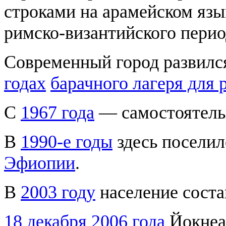
строками на арамейском язы
римско-византийского период
Современный город развилс
годах
барачного лагеря для 
С
1967 года
— самостоятельн
В
1990-е годы
здесь поселил
Эфиопии
.
В
2003 году
население соста
18 декабря
2006 года
Йокнеам