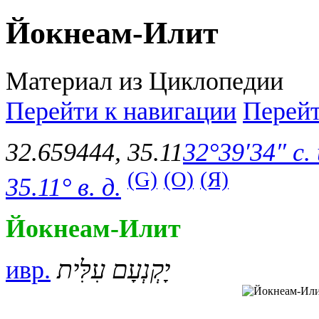
Йокнеам-Илит
Материал из Циклопедии
Перейти к навигации
Перейт
32.659444
,
35.11
32°39′34″ с.
(G)
(O)
(Я)
35.11° в. д.
Йокнеам-Илит
ивр.
יָקְנְעָם עִלִּית