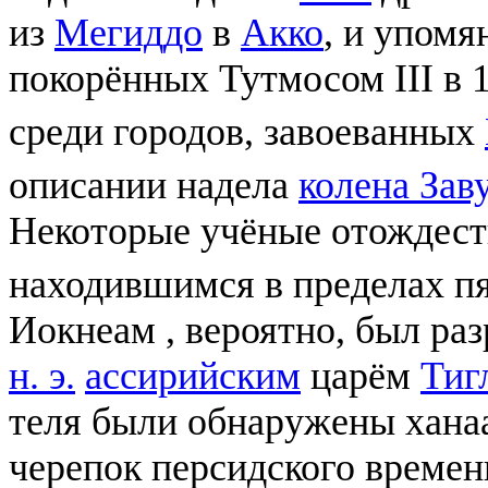
из
Мегиддо
в
Акко
, и упомя
покорённых Тутмосом III в 15
среди городов, завоеванных
описании надела
колена Зав
Некоторые учёные отождест
находившимся в пределах пя
Иокнеам , вероятно, был ра
н. э.
ассирийским
царём
Тиг
теля были обнаружены ханаа
черепок персидского времени 