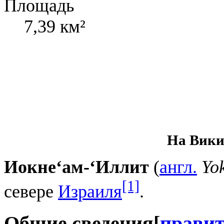
Площадь
7,39 км²
На Вики
Иокне‘ам-‘Иллит
(
англ.
Yo
[1]
севере
Израиля
.
Общие сведения
[
прави