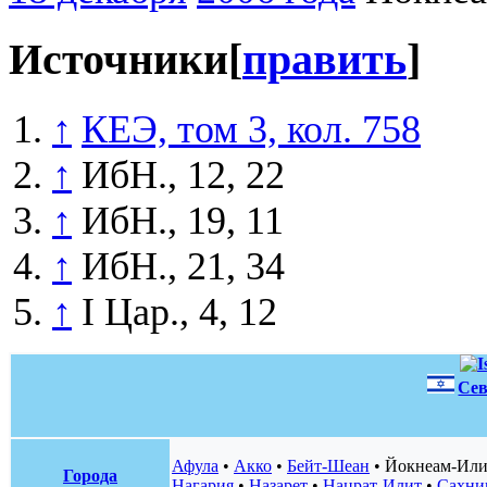
Источники
[
править
]
↑
КЕЭ, том 3, кол. 758
↑
ИбН., 12, 22
↑
ИбН., 19, 11
↑
ИбН., 21, 34
↑
I Цар., 4, 12
Сев
Афула
•
Акко
•
Бейт-Шеан
•
Йокнеам-Или
Города
Нагария
•
Назарет
•
Нацрат-Илит
•
Сахни