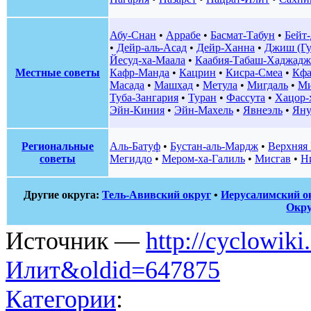
Абу-Снан
•
Аррабе
•
Басмат-Табун
•
Бейт
•
Дейр-аль-Асад
•
Дейр-Ханна
•
Джиш (Гу
Йесуд-ха-Маала
•
Каабия-Табаш-Хаджадж
Местные советы
Кафр-Манда
•
Кацрин
•
Кисра-Смеа
•
Кфа
Масада
•
Машхад
•
Метула
•
Мигдаль
•
Ми
Туба-Зангария
•
Туран
•
Фассута
•
Хацор-
Эйн-Киния
•
Эйн-Махель
•
Явнеэль
•
Яну
Региональные
Аль-Батуф
•
Бустан-аль-Мардж
•
Верхняя 
советы
Мегиддо
•
Мером-ха-Галиль
•
Мисгав
•
Н
Другие округа:
Тель-Авивский округ
•
Иерусалимский о
Окру
Источник —
http://cyclowik
Илит&oldid=647875
Категории
: