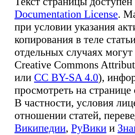
Текст страницы доступен
Documentation License
. М
при условии указания акт
копирования в теле статьи
отдельных случаях могут
Creative Commons Attribut
или
CC BY-SA 4.0
), инфо
просмотреть на странице 
В частности, условия лиц
отношении статей, перев
Википедии
,
РуВики
и
Зна