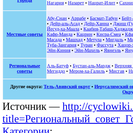
Города
Нагария
•
Назарет
•
Нацрат-Илит
•
Сахни
Абу-Снан
•
Аррабе
•
Басмат-Табун
•
Бейт
•
Дейр-аль-Асад
•
Дейр-Ханна
•
Джиш (Гу
Йесуд-ха-Маала
•
Каабия-Табаш-Хаджадж
Местные советы
Кафр-Манда
•
Кацрин
•
Кисра-Смеа
•
Кфа
Масада
•
Машхад
•
Метула
•
Мигдаль
•
Ми
Туба-Зангария
•
Туран
•
Фассута
•
Хацор-
Эйн-Киния
•
Эйн-Махель
•
Явнеэль
•
Яну
Региональные
Аль-Батуф
•
Бустан-аль-Мардж
•
Верхняя 
советы
Мегиддо
•
Мером-ха-Галиль
•
Мисгав
•
Н
Другие округа:
Тель-Авивский округ
•
Иерусалимский о
Окру
Источник —
http://cyclowiki
title=Региональный_совет_
Категории
: