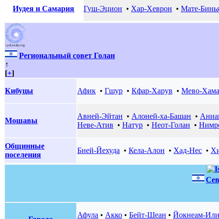
Иудея и Самария
Гуш-Эцион
•
Хар-Хеврон
•
Мате-Бинь
Региональный совет Голан
↑
[
+
]
Кибуцы
Афик
•
Гшур
•
Кфар-Харув
•
Мево-Хам
Авней-Эйтан
•
Алоней-ха-Башан
•
Аниа
Мошавы
Неве-Атив
•
Натур
•
Неот-Голан
•
Нимр
Общинные
Бней-Йехуда
•
Кела-Алон
•
Хад-Нес
•
Х
поселения
Сев
Афула
•
Акко
•
Бейт-Шеан
•
Йокнеам-Или