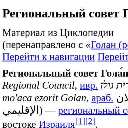
Региональный совет 
Материал из Циклопедии
(перенаправлено с «
Голан (
Перейти к навигации
Перейт
Региональный совет Гола́
Regional Council
,
ивр.
ת גולן
ان
mo'aca ezorit Golan
,
араб.
الإقليمي
) —
региональный с
[1]
[2]
востоке
Израиля
.