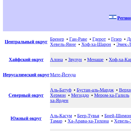
Регио
Бренер
•
Ган-Раве
•
Гдерот
•
Гезер
•
Д
Центральный округ
Хевель-Явне
•
Хоф-ха-Шарон
•
Эмек-
Хайфский округ
Алона
•
Звулун
•
Менаше
•
Хоф-ха-Ка
Иерусалимский округ
Мате-Йехуда
Аль-Батуф
•
Бустан-аль-Мардж
•
Верхн
Северный округ
Хермон
•
Мегиддо
•
Мером-ха-Галиль
ха-Ярден
Аль-Касум
•
Беер-Тувья
•
Бней-Шимон
Южный округ
Тамар
•
Ха-Арава-ха-Тихона
•
Хевель-