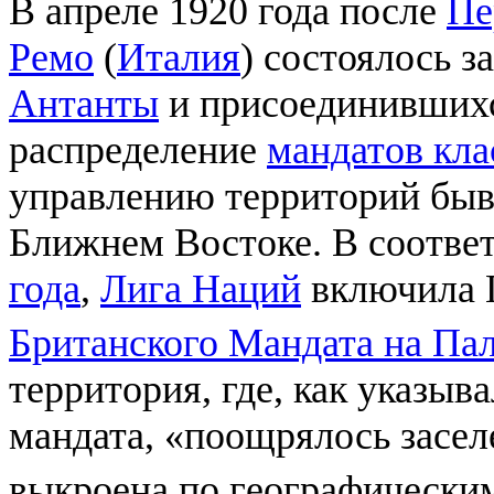
В апреле 1920 года после
Пе
Ремо
(
Италия
) состоялось з
Антанты
и присоединившихс
распределение
мандатов кла
управлению территорий бы
Ближнем Востоке. В соотве
года
,
Лига Наций
включила Г
Британского Мандата на Па
территория, где, как указыв
мандата, «поощрялось засел
выкроена по географически