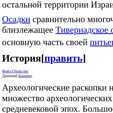
остальной территории Израи
Осадки
сравнительно много
близлежащее
Тивериадское 
основную часть своей
питье
История
[
править
]
Файл:Qisrin.jpg
Древний
Кацрин
.
Археологические раскопки н
множество археологических
средневековой эпох. Большо