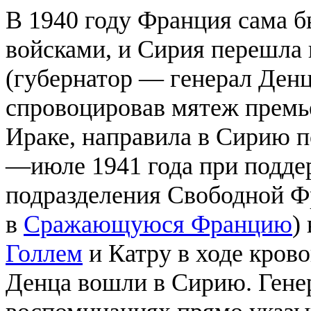
В 1940 году Франция сама 
войсками, и Сирия перешла
(губернатор — генерал Денц
спровоцировав мятеж премь
Ираке, направила в Сирию 
—июле 1941 года при подде
подразделения Свободной Ф
в
Сражающуюся Францию
)
Голлем
и Катру в ходе кров
Денца вошли в Сирию. Генер