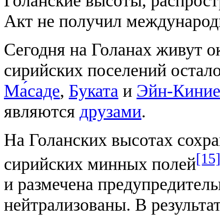
Голанские высоты, распрос
Акт не получил международ
Сегодня на Голанах живут о
сирийских поселений остало
Ма́саде
,
Буката
и
Эйн-Кини
являются
друзами
.
На Голанских высотах сохр
[15
сирийских минных полей
и размечена предупредитель
нейтрализованы. В результа