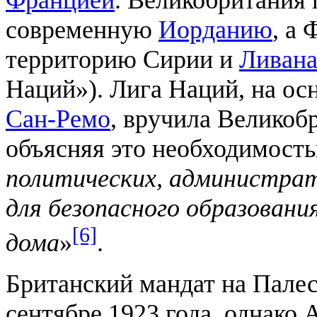
современную
Иорданию
, а
территорию Сирии и
Ливан
Наций»). Лига Наций, на о
Сан-Ремо
, вручила Великоб
объясняя это необходимост
политических, администрат
для безопасного образовани
[6]
дома
»
.
Британский мандат на Палес
сентябре 1923 года, однако 