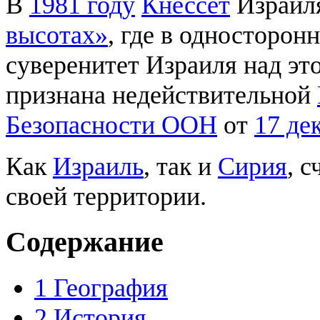
В
1981 году
Кнессет
Израил
высотах»
, где в односторон
суверенитет Израиля над эт
признана недействительной
Безопасности ООН
от
17 де
Как
Израиль
, так и
Сирия
, 
своей территории.
Содержание
1
География
2
История