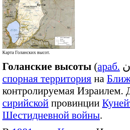
Карта Голанских высот.
ن
Голанские высоты
(
араб.
спорная территория
на
Ближ
контролируемая Израилем.
сирийской
провинции
Куней
Шестидневной войны
.