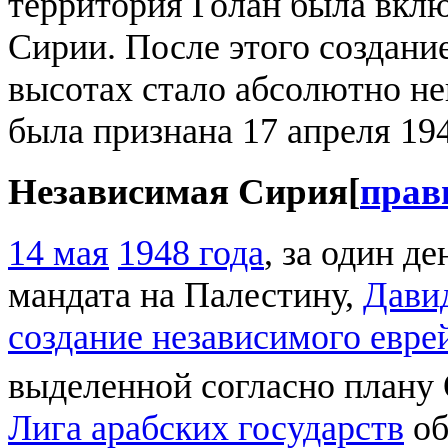
территория Голан была вкл
Сирии. После этого создани
высотах стало абсолютно н
была признана 17 апреля 194
Независимая Сирия
[
прав
14 мая
1948 года
, за один д
мандата на Палестину,
Дави
создание независимого евре
выделенной согласно план
Лига арабских государств
об