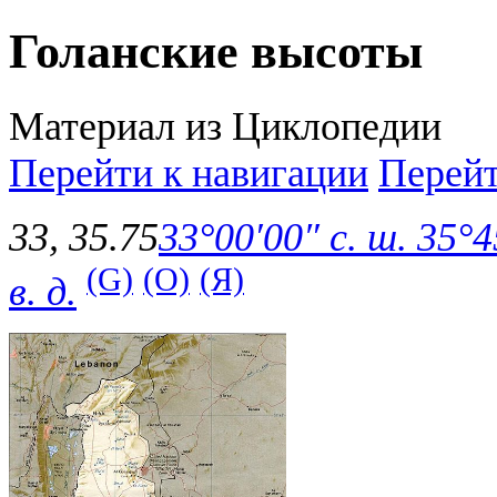
Голанские высоты
Материал из Циклопедии
Перейти к навигации
Перейт
33
,
35.75
33°00′00″ с. ш.
35°45
(G)
(O)
(Я)
в. д.