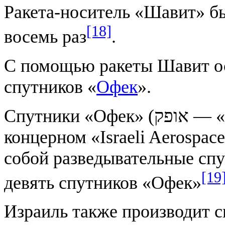
Ракета-носитель «Шавит» б
[18]
восемь раз
.
С помощью ракеты Шавит ос
спутников «
Офек
».
Спутники «Офек» (אופק‎ — «горизонт») разработаны в Израиле
концерном «Israeli Aerospac
собой разведывательные спу
[19
девять спутников «Офек»
Израиль также производит с