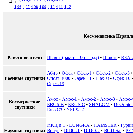
4,00
4,01
4,02
4,03
4,04
4,05
↑
4,06
4,07
4,08
4,09
4,10
4,11
4,12
Космонавтика Израил
Ракетоносители
Шавит (ракета 1961 года)
•
Шавит
•
RSA-
Абир
•
Офек
•
Офек-1
•
Офек-2
•
Офек-3
Военные спутники
Опсат-3000
•
Офек-11
•
LiteSat
•
Офек-16
Офек-19
Амос
•
Амос-1
•
Амос-2
•
Амос-3
•
Амос-
Коммерческие
EROS B
•
EROS C
•
SHALOM
•
DeOrbiter
спутники
Eros C3
•
NSLSat-2
InKlajn-1
•
LUNGRA
•
HAMSTER
•
Гурви
Научные спутники
Венус
•
DIDO-1
•
DIDO-2
•
BGU Sat
•
PE