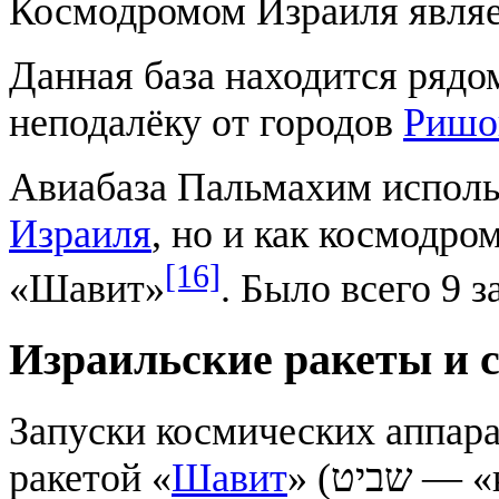
Космодромом Израиля являе
Данная база находится рядо
неподалёку от городов
Ришо
Авиабаза Пальмахим использ
Израиля
, но и как космодро
[16]
«Шавит»
. Было всего 9 з
Израильские ракеты и 
Запуски космических аппар
ракетой «
Шавит
» (שביט‎ — «комета»). Которая по сообщениям