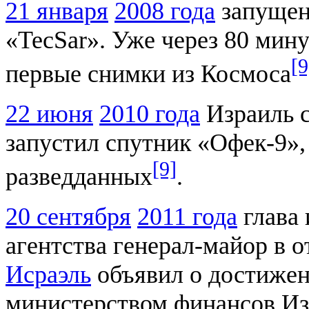
21 января
2008 года
запущен
«TecSar». Уже через 80 мин
[9
первые снимки из Космоса
22 июня
2010 года
Израиль 
запустил спутник «Офек-9»,
[9]
разведданных
.
20 сентября
2011 года
глава 
агентства генерал-майор в 
Исраэль
объявил о достижен
министерством финансов Из