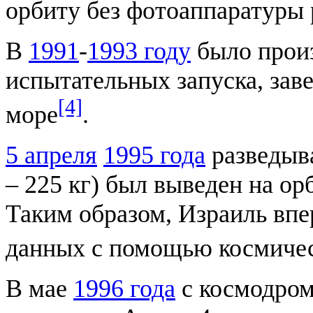
орбиту без фотоаппаратуры
В
1991
-
1993 году
было произ
испытательных запуска, за
[4]
море
.
5 апреля
1995 года
разведыв
– 225 кг) был выведен на о
Таким образом, Израиль вп
данных с помощью космичес
В мае
1996 года
с космодром