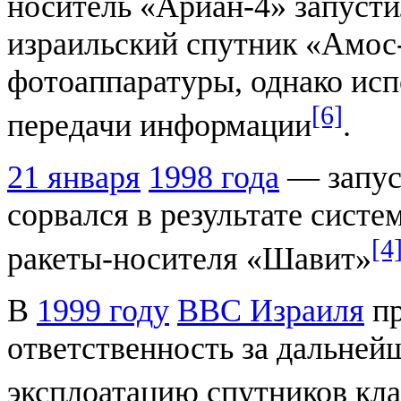
носитель «Ариан-4» запуст
израильский спутник «Амос-
фотоаппаратуры, однако ис
[6]
передачи информации
.
21 января
1998 года
— запус
сорвался в результате систе
[4
ракеты-носителя «Шавит»
В
1999 году
ВВС Израиля
пр
ответственность за дальней
эксплоатацию спутников кл