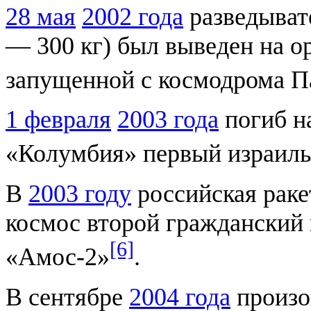
28 мая
2002 года
разведыват
— 300 кг) был выведен на о
запущенной с космодрома 
1 февраля
2003 года
погиб н
«Колумбия» первый израиль
В
2003 году
российская раке
космос второй гражданский 
[6]
«Амос-2»
.
В сентябре
2004 года
произо