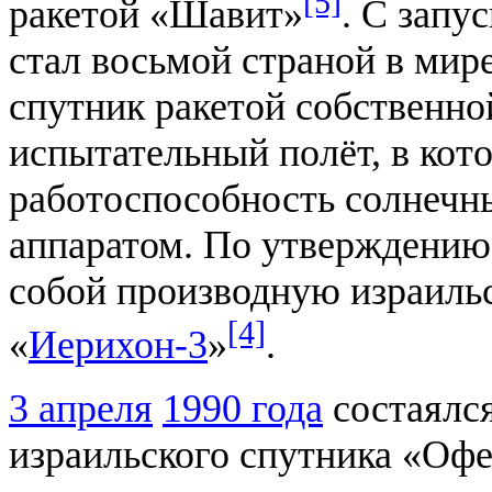
[5]
ракетой «Шавит»
. С запу
стал восьмой страной в мир
спутник ракетой собственно
испытательный полёт, в кот
работоспособность солнечны
аппаратом. По утверждени
собой производную израиль
[4]
«
Иерихон-3
»
.
3 апреля
1990 года
состаялся
израильского спутника «Офе