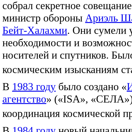
собрал секретное совещание
министр обороны
Ариэль Ш
Бейт-Халахми
. Они сумели 
необходимости и возможност
носителей и спутников. Был
космическим изысканиям ст
В
1983 году
было создано «
И
агентство
» («ISA», «СЕЛА»)
координация космической п
В
1984 году
новый начальни