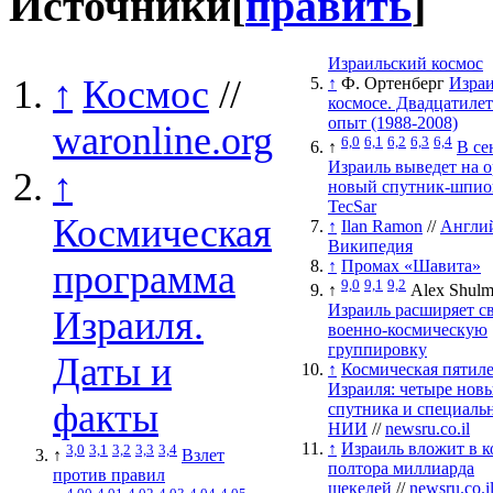
Источники
[
править
]
Израильский космос
↑
Космос
//
↑
Ф. Ортенберг
Израи
космосе. Двадцатиле
опыт (1988-2008)
waronline.org
6,0
6,1
6,2
6,3
6,4
↑
В се
Израиль выведет на 
↑
новый спутник-шпио
TecSar
Космическая
↑
Ilan Ramon
//
Англи
Википедия
↑
Промах «Шавита»
программа
9,0
9,1
9,2
↑
Alex Shul
Израиль расширяет с
Израиля.
военно-космическую
группировку
Даты и
↑
Космическая пятиле
Израиля: четыре нов
факты
спутника и специаль
НИИ
//
newsru.co.il
↑
Израиль вложит в к
3,0
3,1
3,2
3,3
3,4
↑
Взлет
полтора миллиарда
против правил
шекелей
//
newsru.co.i