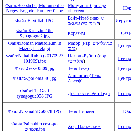
Файл:Beersheba, Monument to
Монумент бригаде
Юж
Negev Brigade, Bunker 01.jpg
«Негев»
Бейт-Итаб
(
ивр.
גן
Файл:Bayt Itab.JPG
Иеруса
לאומי בית עיטאב
)
Файл:Korazim Old
Коразим
Сев
Synagogue2.jpg
Файл:Roman Mausoleum in
Мазор
(
ивр.
מאוזוליאום
Центр
Mazor, Israel.jpg
מזור
)
Файл:Nahal Rubin (20170927
Нахаль-Рубин
(
ивр.
Центр
101909).jpg
נחל רובין
)
Файл:Gezer0809.jpg
Тель-Гезер
Центр
Аполония (Тель-
Файл:Apollonia-40.jpg
Центр
Арсуф)
Файл:Ein Gedi
Древности Эйн-Геди
Центр
synagogue058.JPG
Файл:NizanaFrDo0078.JPG
Тель-Ницана
Юж
Файл:Palmahim cost חוף
Хоф-Пальмахим
Центр
פלמחים.jpg