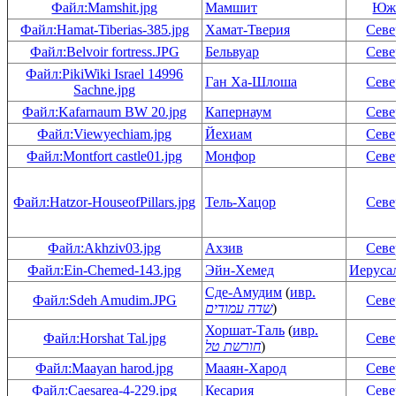
Файл:Mamshit.jpg
Мамшит
Юж
Файл:Hamat-Tiberias-385.jpg
Хамат-Тверия
Сев
Файл:Belvoir fortress.JPG
Бельвуар
Сев
Файл:PikiWiki Israel 14996
Ган Ха-Шлоша
Сев
Sachne.jpg
Файл:Kafarnaum BW 20.jpg
Капернаум
Сев
Файл:Viewyechiam.jpg
Йехиам
Сев
Файл:Montfort castle01.jpg
Монфор
Сев
Файл:Hatzor-HouseofPillars.jpg
Тель-Хацор
Сев
Файл:Akhziv03.jpg
Ахзив
Сев
Файл:Ein-Chemed-143.jpg
Эйн-Хемед
Иеруса
Сде-Амудим
(
ивр.
Файл:Sdeh Amudim.JPG
Сев
שדה עמודים
)
Хоршат-Таль
(
ивр.
Файл:Horshat Tal.jpg
Сев
חורשת טל
)
Файл:Maayan harod.jpg
Мааян-Харод
Сев
Файл:Caesarea-4-229.jpg
Кесария
Сев