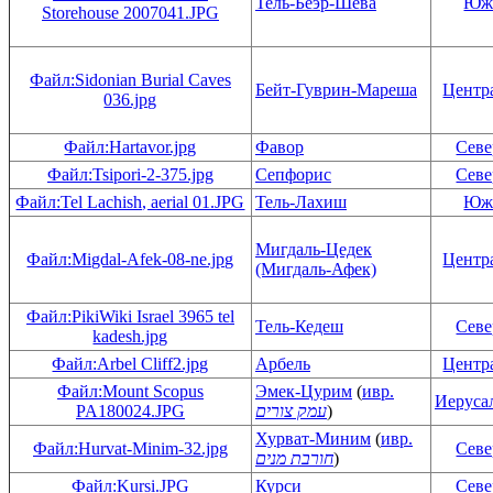
Тель-Беэр-Шева
Юж
Storehouse 2007041.JPG
Файл:Sidonian Burial Caves
Бейт-Гуврин-Мареша
Центр
036.jpg
Файл:Hartavor.jpg
Фавор
Сев
Файл:Tsipori-2-375.jpg
Сепфорис
Сев
Файл:Tel Lachish, aerial 01.JPG
Тель-Лахиш
Юж
Мигдаль-Цедек
Файл:Migdal-Afek-08-ne.jpg
Центр
(Мигдаль-Афек)
Файл:PikiWiki Israel 3965 tel
Тель-Кедеш
Сев
kadesh.jpg
Файл:Arbel Cliff2.jpg
Арбель
Центр
Файл:Mount Scopus
Эмек-Цурим
(
ивр.
Иеруса
PA180024.JPG
עמק צורים
)
Хурват-Миним
(
ивр.
Файл:Hurvat-Minim-32.jpg
Сев
חורבת מנים
)
Файл:Kursi.JPG
Курси
Сев