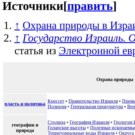
Источники
[
править
]
↑
Охрана природы в Изра
↑
Государство Израиль. 
статья из
Электронной ев
Охрана природы 
Кнессет
•
Правительство Израиля
•
Премь
власть и политика
Полиция
•
Генеральная прокуратура
•
Вер
Столица
•
География Израиля
•
Геология 
география и
Голанские высоты
•
Полезные ископаемы
природа
Территориальные воды Израиля‎‎
•
Округа