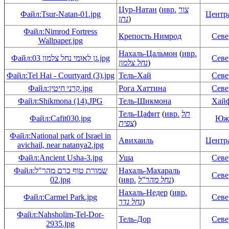
Цур-Натан
(
ивр.
צור
Файл:Tsur-Natan-01.jpg
Центр
נתן
)
Файл:Nimrod Fortress
Крепость Нимрод
Сев
Wallpaper.jpg
Нахаль-Цальмон
(
ивр.
Файл:גן לאומי נחל צלמון 03.jpg
Сев
נחל צלמון
)
Файл:Tel Hai - Courtyard (3).jpg
Тель-Хай
Сев
Файл:קרני חיטין.jpg
Рога Хаттина
Сев
Файл:Shikmona (14).JPG
Тель-Шикмона
Хай
Тель-Цафит
(
ивр.
תל
Файл:Cafit030.jpg
Юж
צפית
)
Файл:National park of Israel in
Авихаиль
Центр
avichail, near natanya2.jpg
Файл:Ancient Usha-3.jpg
Уша
Сев
Файл:שמורת טוף כרם מהר"ל
Нахаль-Махараль
Сев
02.jpg
(
ивр.
נחל מהר"ל
)
Нахаль-Недер
(
ивр.
Файл:Carmel Park.jpg
Сев
נחל נדר
)
Файл:Nahsholim-Tel-Dor-
Тель-Дор
Сев
2935.jpg