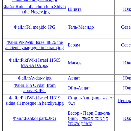
Файл:Ruins of a church in Shivta
Шивта
Юж
in the Negev.jpg
Файл:Tel megido.JPG
Тель-Мегидо
Сев
Файл:PikiWiki Israel 8826 the
Барам
Сев
ancient synagogue in baram.jpg
Файл:PikiWiki Israel 11565
Масада
Юж
MASADA.jpg
Файл:Avdat-v.jpg
Авдат
Юж
Файл:Ein Ovdat, from
Эйн-Авдат
Юж
above3.JPG
Файл:PikiWiki Israel 11319
Сидна-Али
(
ивр.
סידנא
Центр
sidna ali mosque in herzliya.jpg
עלי
)
Бесор - Парк Эшколь
Файл:Eshkol park.JPG
(
ивр.
גן לאומי הבשור -
Юж
פארק אשכול
)