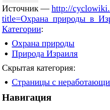
Источник —
http://cyclowiki
title=Охрана_природы_в_Из
Категории
:
Охрана природы
Природа Израиля
Скрытая категория:
Страницы с неработающ
Навигация