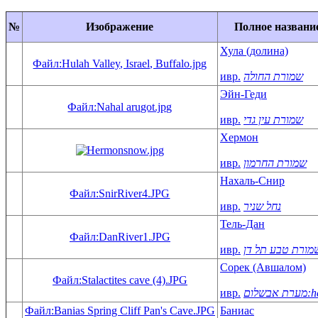
№
Изображение
Полное названи
Хула (долина)
Файл:Hulah Valley, Israel, Buffalo.jpg
ивр.
שמורת החולה
Эйн-Геди
Файл:Nahal arugot.jpg
ивр.
שמורת עין גדי
Хермон
ивр.
שמורת החרמון
Нахаль-Снир
Файл:SnirRiver4.JPG
ивр.
נחל שניר
Тель-Дан
Файл:DanRiver1.JPG
ивр.
Сорек (Авшалом)
Файл:Stalactites cave (4).JPG
ивр.
he:אבשלום
Файл:Banias Spring Cliff Pan's Cave.JPG
Баниас