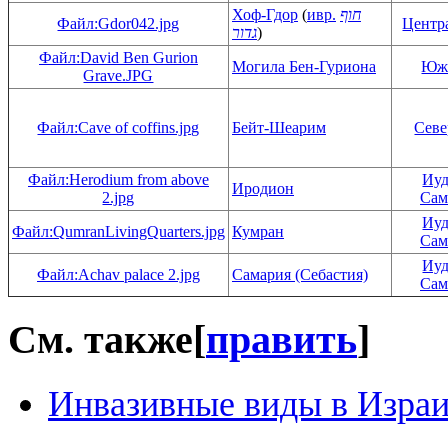
Хоф-Гдор
(
ивр.
חוף
Файл:Gdor042.jpg
Центр
גדור
)
Файл:David Ben Gurion
Могила Бен-Гуриона
Юж
Grave.JPG
Файл:Cave of coffins.jpg
Бейт-Шеарим
Сев
Файл:Herodium from above
Иуд
Иродион
2.jpg
Сам
Иуд
Файл:QumranLivingQuarters.jpg
Кумран
Сам
Иуд
Файл:Achav palace 2.jpg
Самария (Себастия)
Сам
См. также
[
править
]
Инвазивные виды в Изра