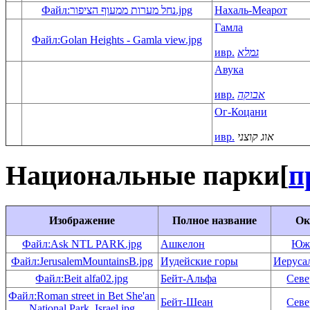
Файл:נחל מערות ממעוף הציפור.jpg
Нахаль-Меарот
Гамла
Файл:Golan Heights - Gamla view.jpg
ивр.
גמלא
Авука
ивр.
אבוקה
Ог-Коцани
ивр.
אוג קוצני
Национальные парки
[
п
Изображение
Полное название
Ок
Файл:Ask NTL PARK.jpg
Ашкелон
Юж
Файл:JerusalemMountainsB.jpg
Иудейские горы
Иеруса
Файл:Beit alfa02.jpg
Бейт-Альфа
Сев
Файл:Roman street in Bet She'an
Бейт-Шеан
Сев
National Park, Israel.jpg