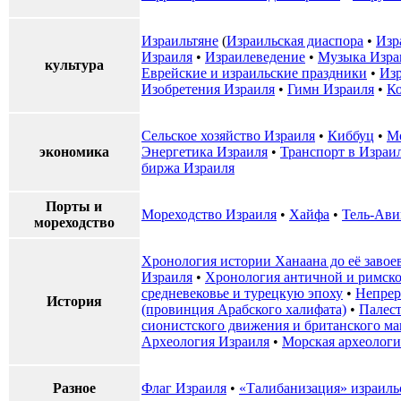
Израильтяне
(
Израильская диаспора
•
Изр
Израиля
•
Израилеведение
•
Музыка Изра
культура
Еврейские и израильские праздники
•
Изр
Изобретения Израиля
•
Гимн Израиля
•
Ко
Сельское хозяйство Израиля
•
Киббуц
•
М
экономика
Энергетика Израиля
•
Транспорт в Израи
биржа Израиля
Порты и
Мореходство Израиля
•
Хайфа
•
Тель-Ави
мореходство
Хронология истории Ханаана до её завое
Израиля
•
Хронология античной и римско
средневековье и турецкую эпоху
•
Непрер
История
(провинция Арабского халифата)
•
Палес
сионистского движения и британского ма
Археология Израиля
•
Морская археологи
Разное
Флаг Израиля
•
«Талибанизация» израиль