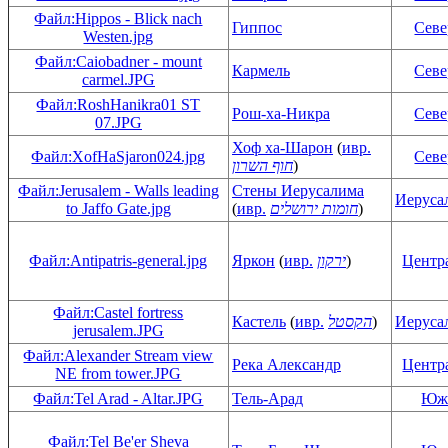
Файл:Hippos - Blick nach
Гиппос
Сев
Westen.jpg
Файл:Caiobadner - mount
Кармель
Сев
carmel.JPG
Файл:RoshHanikra01 ST
Рош-ха-Никра
Сев
07.JPG
Хоф ха-Шарон
(
ивр.
Файл:XofHaSjaron024.jpg
Сев
חוף השרון
)
Файл:Jerusalem - Walls leading
Стены Иерусалима
Иеруса
to Jaffo Gate.jpg
(
ивр.
חומות ירושלים
)
Файл:Antipatris-general.jpg
Яркон
(
ивр.
ירקון
)
Центр
Файл:Castel fortress
Кастель
(
ивр.
הקסטל
)
Иеруса
jerusalem.JPG
Файл:Alexander Stream view
Река Александр
Центр
NE from tower.JPG
Файл:Tel Arad - Altar.JPG
Тель-Арад
Юж
Файл:Tel Be'er Sheva