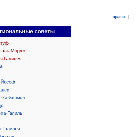
[
править
]
гиональные советы
атуф
н-аль-Мардж
я Галилея
оа
-Йосеф
Ашер
т-ха-Хермон
до
-ха-Галиль
в
я Галилея
Изреэль