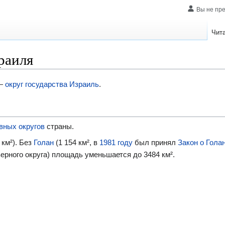
Вы не пр
Чит
раиля
 —
округ государства Израиль
.
вных округов
страны.
км²). Без
Голан
(1 154 км², в
1981 году
был принял
Закон о Гола
ерного округа) площадь уменьшается до 3484 км².