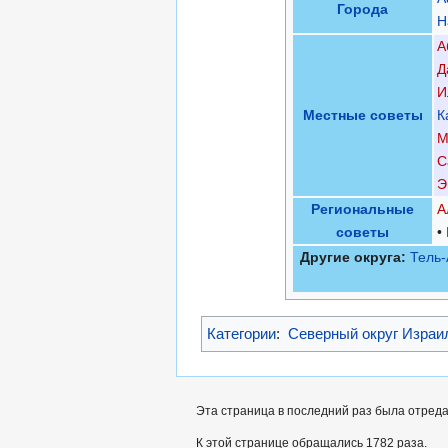
Города
Н
А
Д
И
Местные советы
К
М
С
Э
Региональные
А
советы
•
Другие округа:
Тель-
Категории
:
Северный округ Израи
Эта страница в последний раз была отредак
К этой странице обращались 1782 раза.