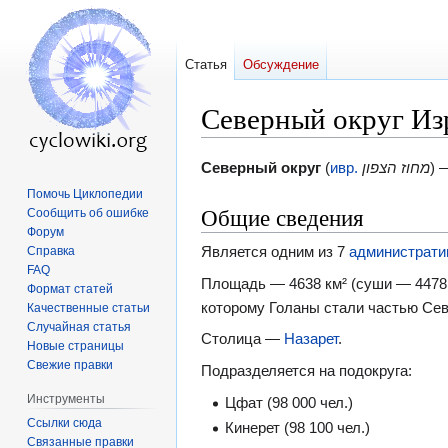
Статья
Обсуждение
Северный округ Из
Перейти
Перейти
Cеверный округ
(
ивр.
מחוז הצפון
)
к
к
Помочь Циклопедии
Общие сведения
Сообщить об ошибке
навигации
поиску
Форум
Является одним из 7
администрати
Справка
FAQ
Площадь — 4638 км² (суши — 4478 
Формат статей
которому Голаны стали частью Сев
Качественные статьи
Случайная статья
Столица —
Назарет
.
Новые страницы
Свежие правки
Подразделяется на подокруга:
Инструменты
Цфат (98 000 чел.)
Ссылки сюда
Кинерет (98 100 чел.)
Связанные правки