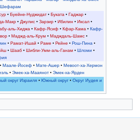
Шефарам
сур
•
Буейне-Нуджидат
•
Буката
•
Гаджар
•
да-Макр
•
Джулис
•
Зарзир
•
Ибилин
•
Иксал
•
абу-аль-Хиджа
•
Кафр-Ясиф
•
Кфар-Кама
•
Кафр-
вор
•
Маджд-аль-Крум
•
Мадждаль-Шамс
•
иин
•
Рамат-Ишай
•
Раме
•
Рейне
•
Рош-Пина
•
ейш
•
Шааб
•
Шибли-Умм-аль-Ганам
•
Шломи
•
фия
•
Маале-Йосеф
•
Мате-Ашер
•
Мевоот-ха-Хермон
еэль
•
Эмек-ха-Мааянот
•
Эмек-ха-Ярден
ый округ Израиля
•
Южный округ
•
Округ Иудея и