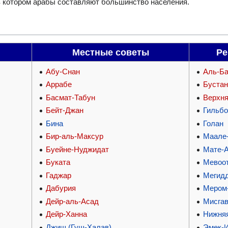
в котором арабы составляют большинство населения.
Местные советы
Ре
Абу-Снан
Аль-Б
Аррабе
Буста
Басмат-Табун
Верхня
Бейт-Джан
Гильб
Бина
Голан
Бир-аль-Максур
Маале
Буейне-Нуджидат
Мате-
Буката
Мевоо
Гаджар
Мегид
Дабурия
Мером
Дейр-аль-Асад
Мисга
Дейр-Ханна
Нижня
Джиш (Гуш-Халав)
Эмек-