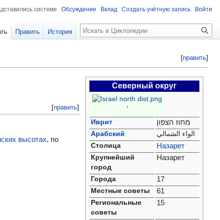
едставились системе
Обсуждение
Вклад
Создать учётную запись
Войти
Поиск
ать
Править
История
[
править
]
Северный округ
[
править
]
'
מחוז הצפון
Иврит
Арабский
الواء الشمالي
нских высотах
, по
Назарет
Столица
Назарет
Крупнейший
город
17
Города
61
Местные советы
15
Региональные
советы