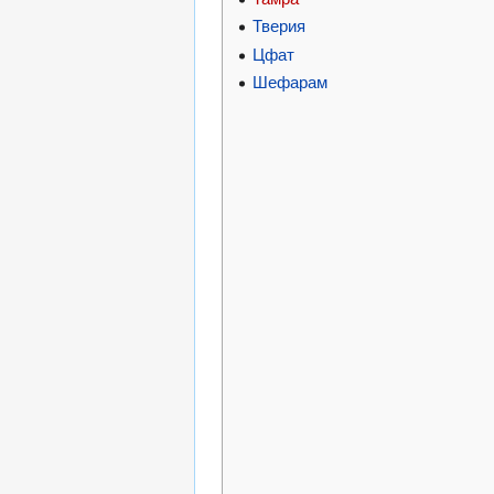
Тверия
Цфат
Шефарам