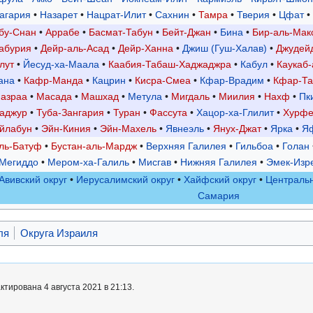
агария
•
Назарет
•
Нацрат-Илит
•
Сахнин
•
Тамра
•
Тверия
•
Цфат
•
бу-Снан
•
Аррабе
•
Басмат-Табун
•
Бейт-Джан
•
Бина
•
Бир-аль-Мак
абурия
•
Дейр-аль-Асад
•
Дейр-Ханна
•
Джиш (Гуш-Халав)
•
Джудей
лут
•
Йесуд-ха-Маала
•
Каабия-Табаш-Хаджаджра
•
Кабул
•
Каукаб-
ана
•
Кафр-Манда
•
Кацрин
•
Кисра-Смеа
•
Кфар-Врадим
•
Кфар-Та
азраа
•
Масада
•
Машхад
•
Метула
•
Мигдаль
•
Миилия
•
Нахф
•
Пк
аджур
•
Туба-Зангария
•
Туран
•
Фассута
•
Хацор-ха-Глилит
•
Хурф
йлабун
•
Эйн-Киния
•
Эйн-Махель
•
Явнеэль
•
Янух-Джат
•
Ярка
•
Я
ль-Батуф
•
Бустан-аль-Мардж
•
Верхняя Галилея
•
Гильбоа
•
Голан
Мегиддо
•
Мером-ха-Галиль
•
Мисгав
•
Нижняя Галилея
•
Эмек-Изр
Авивский округ
•
Иерусалимский округ
•
Хайфский округ
•
Центральн
Самария
ля
Округа Израиля
тирована 4 августа 2021 в 21:13.