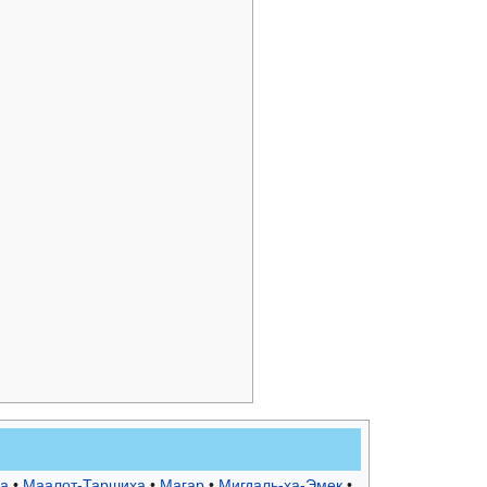
а
•
Маалот-Таршиха
•
Магар
•
Мигдаль-ха-Эмек
•