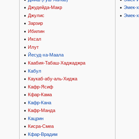
Джудейда-Макр
Эмек-
Джулис
Эмек-
Зарзир
Ибилин
Иксал
Илут
Йесуд-ха-Маала
Каабия-Табаш-Хаджаджра
Кабул
Каукаб-абу-аль-Хиджа
Кафр-Ясиф
Кфар-Кама
Кафр-Кана
Кафр-Манда
Кацрин
Кисра-Смеа
Кфар-Врадим