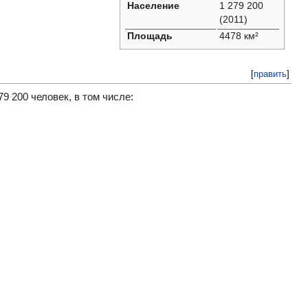
Население
1 279 200
(2011)
Площадь
4478 км²
[
править
]
9 200 человек, в том числе: