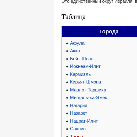
Это единственный округ Израиля, 
Таблица
Города
Афула
Акко
Бейт-Шеан
Йокнеам-Илит
Кармиэль
Кирьят-Шмона
Маалот-Таршиха
Мигдаль-ха-Эмек
Нагария
Назарет
Нацрат-Илит
Сахнин
Тамра