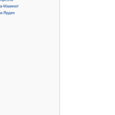
ха-Мааянот
ха-Ярден