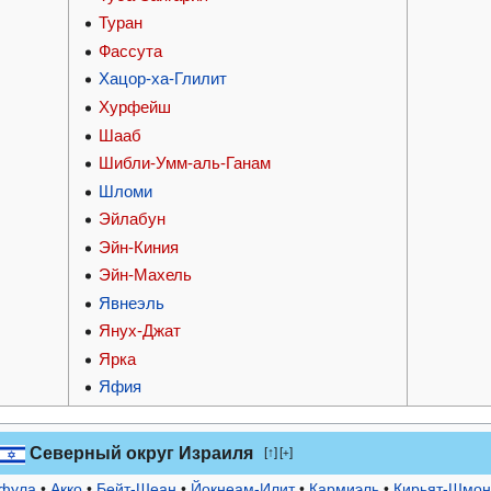
Туран
Фассута
Хацор-ха-Глилит
Хурфейш
Шааб
Шибли-Умм-аль-Ганам
Шломи
Эйлабун
Эйн-Киния
Эйн-Махель
Явнеэль
Янух-Джат
Ярка
Яфия
Северный округ Израиля
↑
[
]
+
фула
•
Акко
•
Бейт-Шеан
•
Йокнеам-Илит
•
Кармиэль
•
Кирьят-Шмон