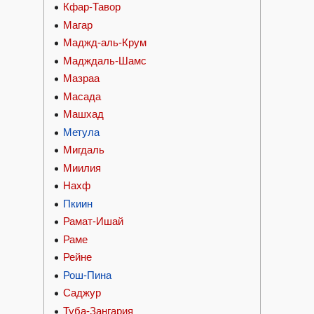
Кфар-Тавор
Магар
Маджд-аль-Крум
Мадждаль-Шамс
Мазраа
Масада
Машхад
Метула
Мигдаль
Миилия
Нахф
Пкиин
Рамат-Ишай
Раме
Рейне
Рош-Пина
Саджур
Туба-Зангария